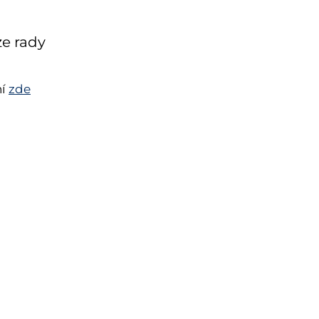
ze rady
ní
zde