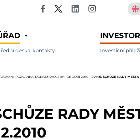
ÚŘAD
INVESTO
řední deska, kontakty...
Investiční přílež
6. SCHŮZE RADY MĚSTA D
LASOVÁNÍ, POZVÁNKA, DODATEK
VOLEBNÍ OBDOBÍ 2010 - 2014
 SCHŮZE RADY MĚS
12.2010