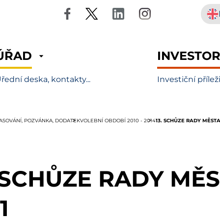
ÚŘAD
INVESTO
řední deska, kontakty...
Investiční přílež
13. SCHŮZE RADY MĚSTA 
LASOVÁNÍ, POZVÁNKA, DODATEK
VOLEBNÍ OBDOBÍ 2010 - 2014
. SCHŮZE RADY MĚST
1