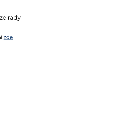
ůze rady
ní
zde