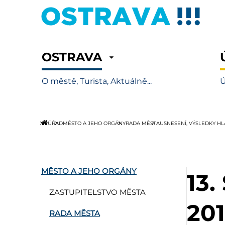
OSTRAVA
O městě, Turista, Aktuálně...
Ú
ÚŘAD
MĚSTO A JEHO ORGÁNY
RADA MĚSTA
USNESENÍ, VÝSLEDKY H
MĚSTO A JEHO ORGÁNY
13
ZASTUPITELSTVO MĚSTA
201
RADA MĚSTA