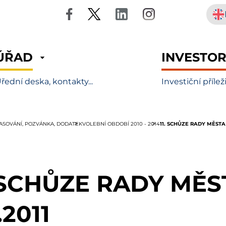
ÚŘAD
INVESTO
řední deska, kontakty...
Investiční přílež
11. SCHŮZE RADY MĚSTA 
LASOVÁNÍ, POZVÁNKA, DODATEK
VOLEBNÍ OBDOBÍ 2010 - 2014
. SCHŮZE RADY MĚ
.2011