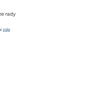
ze rady
ní
zde