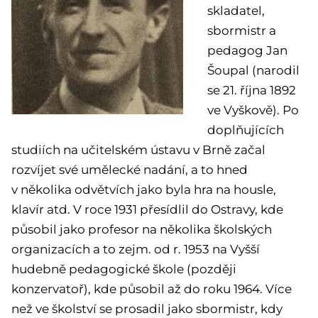
skladatel,
sbormistr a
pedagog Jan
Šoupal (narodil
se 21. října 1892
ve Vyškově). Po
doplňujících
studiích na učitelském ústavu v Brně začal
rozvíjet své umělecké nadání, a to hned
v několika odvětvích jako byla hra na housle,
klavír atd. V roce 1931 přesídlil do Ostravy, kde
působil jako profesor na několika školských
organizacích a to zejm. od r. 1953 na Vyšší
hudebně pedagogické škole (později
konzervatoř), kde působil až do roku 1964. Více
než ve školství se prosadil jako sbormistr, kdy