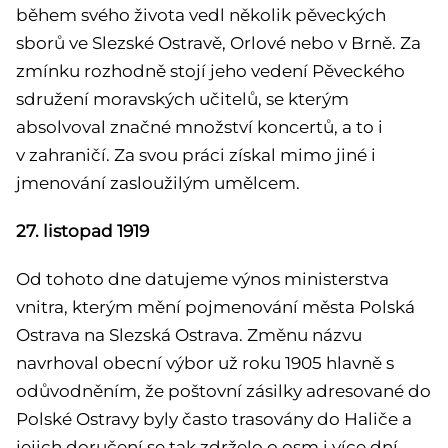
během svého života vedl několik pěveckých
sborů ve Slezské Ostravě, Orlové nebo v Brně. Za
zmínku rozhodně stojí jeho vedení Pěveckého
sdružení moravských učitelů, se kterým
absolvoval značné množství koncertů, a to i
v zahraničí. Za svou práci získal mimo jiné i
jmenování zasloužilým umělcem.
27. listopad 1919
Od tohoto dne datujeme výnos ministerstva
vnitra, kterým mění pojmenování města Polská
Ostrava na Slezská Ostrava. Změnu názvu
navrhoval obecní výbor už roku 1905 hlavně s
odůvodněním, že poštovní zásilky adresované do
Polské Ostravy byly často trasovány do Haliče a
jejich doručení se tak zdrželo o osm i více dní.