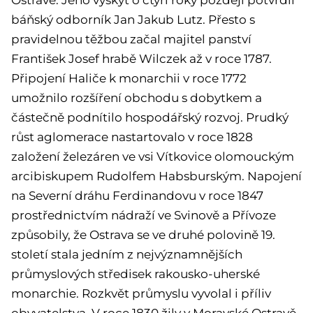
Ostravě. Jeho výskyt o čtyři roky později potvrdil
báňský odborník Jan Jakub Lutz. Přesto s
pravidelnou těžbou začal majitel panství
František Josef hrabě Wilczek až v roce 1787.
Připojení Haliče k monarchii v roce 1772
umožnilo rozšíření obchodu s dobytkem a
částečně podnítilo hospodářský rozvoj. Prudký
růst aglomerace nastartovalo v roce 1828
založení železáren ve vsi Vítkovice olomouckým
arcibiskupem Rudolfem Habsburským. Napojení
na Severní dráhu Ferdinandovu v roce 1847
prostřednictvím nádraží ve Svinově a Přívoze
způsobily, že Ostrava se ve druhé polovině 19.
století stala jedním z nejvýznamnějších
průmyslových středisek rakousko-uherské
monarchie. Rozkvět průmyslu vyvolal i příliv