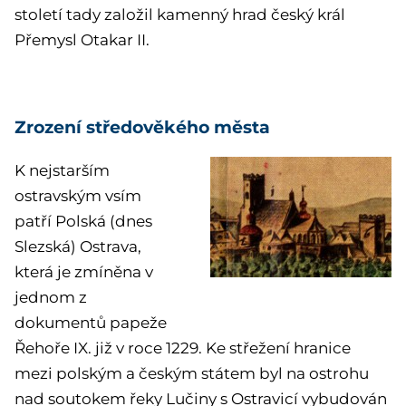
století tady založil kamenný hrad český král
Přemysl Otakar II.
Zrození středověkého města
K nejstarším
ostravským vsím
patří Polská (dnes
Slezská) Ostrava,
která je zmíněna v
jednom z
dokumentů papeže
Řehoře IX. již v roce 1229. Ke střežení hranice
mezi polským a českým státem byl na ostrohu
nad soutokem řeky Lučiny s Ostravicí vybudován