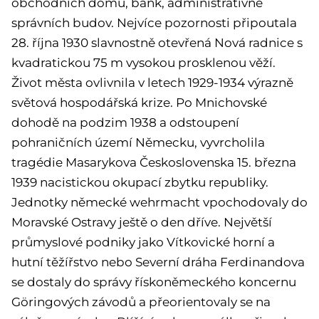
obchodních domů, bank, administrativně
správních budov. Nejvíce pozornosti připoutala
28. října 1930 slavnostně otevřená Nová radnice s
kvadratickou 75 m vysokou prosklenou věží.
Život města ovlivnila v letech 1929-1934 výrazně
světová hospodářská krize. Po Mnichovské
dohodě na podzim 1938 a odstoupení
pohraničních území Německu, vyvrcholila
tragédie Masarykova Československa 15. března
1939 nacistickou okupací zbytku republiky.
Jednotky německé wehrmacht vpochodovaly do
Moravské Ostravy ještě o den dříve. Největší
průmyslové podniky jako Vítkovické horní a
hutní těžířstvo nebo Severní dráha Ferdinandova
se dostaly do správy řískoněmeckého koncernu
Göringových závodů a přeorientovaly se na