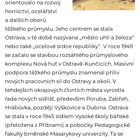
orientovalo na rozvoj
hornictví, ocelářství
a dalších oborů
těžkého průmyslu. Jeho centrem se stala
Ostrava, v té době nazývana „město uhlí a železa“
nebo také „ocelové srdce republiky“. V roce 1949
se začalo se stavbou rozsáhlého průmyslového
komplexu Nová huť v Ostravě-Kunčicích. Masivní
podpora těžkého průmyslu znamenal příliv
nových pracovních sil do Ostravy a okolí. V
tehdejších okrajových čtvrtích města vyrostla
řada nových sídlišť, především Poruba, Zábřeh,
Hrabůvka, později Výškovice a Dubina. Ostrava
se stala v roce 1945 sídlem Vysoké školy báňské
(přeložena z Příbrami) a pobočky Pedagogické
fakulty brněnské Masarykovy univerzity. Ta se