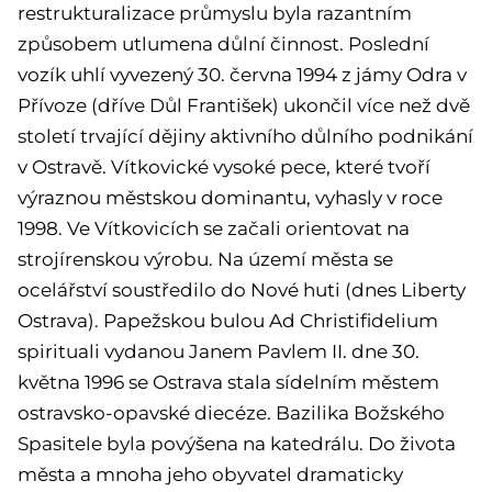
restrukturalizace průmyslu byla razantním
způsobem utlumena důlní činnost. Poslední
vozík uhlí vyvezený 30. června 1994 z jámy Odra v
Přívoze (dříve Důl František) ukončil více než dvě
století trvající dějiny aktivního důlního podnikání
v Ostravě. Vítkovické vysoké pece, které tvoří
výraznou městskou dominantu, vyhasly v roce
1998. Ve Vítkovicích se začali orientovat na
strojírenskou výrobu. Na území města se
ocelářství soustředilo do Nové huti (dnes Liberty
Ostrava). Papežskou bulou Ad Christifidelium
spirituali vydanou Janem Pavlem II. dne 30.
května 1996 se Ostrava stala sídelním městem
ostravsko-opavské diecéze. Bazilika Božského
Spasitele byla povýšena na katedrálu. Do života
města a mnoha jeho obyvatel dramaticky