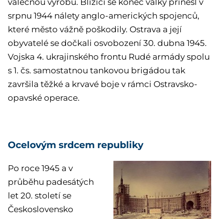
válečnou výrobu. Blížící se konec války přinesl v
srpnu 1944 nálety anglo-amerických spojenců,
které město vážně poškodily. Ostrava a její
obyvatelé se dočkali osvobození 30. dubna 1945.
Vojska 4. ukrajinského frontu Rudé armády spolu
s 1. čs. samostatnou tankovou brigádou tak
završila těžké a krvavé boje v rámci Ostravsko-
opavské operace.
Ocelovým srdcem republiky
Po roce 1945 a v
průběhu padesátých
let 20. století se
Československo