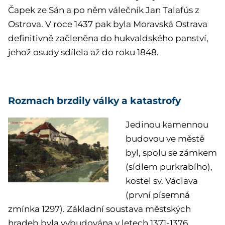
Čapek ze Sán a po něm válečník Jan Talafús z
Ostrova. V roce 1437 pak byla Moravská Ostrava
definitivně začleněna do hukvaldského panství,
jehož osudy sdílela až do roku 1848.
Rozmach brzdily války a katastrofy
Jedinou kamennou
budovou ve městě
byl, spolu se zámkem
(sídlem purkrabího),
kostel sv. Václava
(první písemná
zmínka 1297). Základní soustava městských
hradeb byla vybudována v letech 1371-1376.