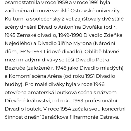
osamostatnila v roce 1959 a v roce 1991 byla
začleněna do nově vzniklé Ostravské univerzity.
Kulturní a společenský život zajišťovaly dvě stálé
scény dnešní Divadlo Antonína Dvořáka (od r.
1945 Zemské divadlo, 1949-1990 Divadlo Zdeňka
Nejedlého) a Divadlo Jiřího Myrona (Národní
dům, 1945-1954 Lidové divadlo). Oblibě hlavně
mezi mladými diváky se těší Divadlo Petra
Bezruče (založené r. 1948 jako Divadlo mladých)
a Komorní scéna Aréna (od roku 1951 Divadlo
hudby). Pro malé diváky byla v roce 1946
otevřena amatérská loutková scéna s názvem
Dřevěné království, od roku 1953 profesionální
Divadlo loutek. V roce 1954 začala svou koncertní
činnost dnešní Janáčkova filharmonie Ostrava.