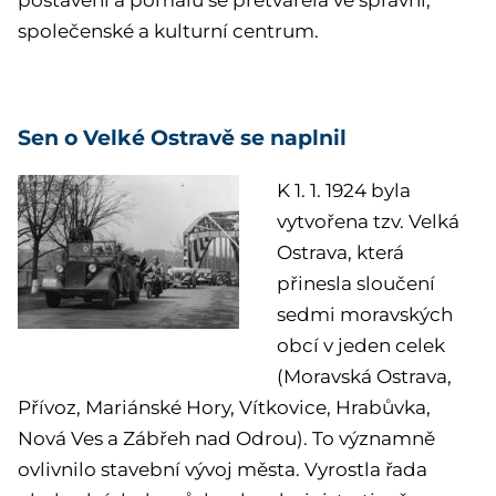
postavení a pomalu se přetvářela ve správní,
společenské a kulturní centrum.
Sen o Velké Ostravě se naplnil
K 1. 1. 1924 byla
vytvořena tzv. Velká
Ostrava, která
přinesla sloučení
sedmi moravských
obcí v jeden celek
(Moravská Ostrava,
Přívoz, Mariánské Hory, Vítkovice, Hrabůvka,
Nová Ves a Zábřeh nad Odrou). To významně
ovlivnilo stavební vývoj města. Vyrostla řada