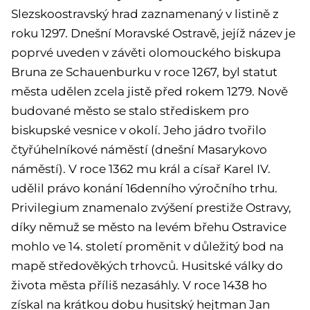
Slezskoostravský hrad zaznamenaný v listině z
roku 1297. Dnešní Moravské Ostravě, jejíž název je
poprvé uveden v závěti olomouckého biskupa
Bruna ze Schauenburku v roce 1267, byl statut
města udělen zcela jistě před rokem 1279. Nově
budované město se stalo střediskem pro
biskupské vesnice v okolí. Jeho jádro tvořilo
čtyřúhelníkové náměstí (dnešní Masarykovo
náměstí). V roce 1362 mu král a císař Karel IV.
udělil právo konání 16denního výročního trhu.
Privilegium znamenalo zvýšení prestiže Ostravy,
díky němuž se město na levém břehu Ostravice
mohlo ve 14. století proměnit v důležitý bod na
mapě středověkých trhovců. Husitské války do
života města příliš nezasáhly. V roce 1438 ho
získal na krátkou dobu husitský hejtman Jan