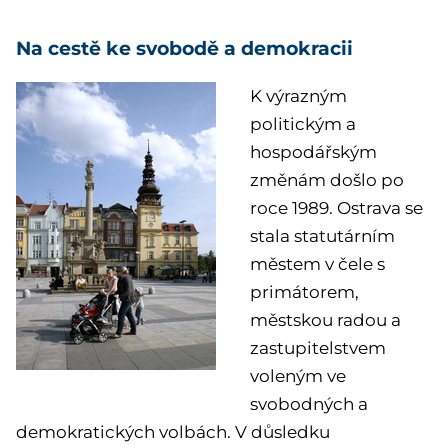
Na cestě ke svobodě a demokracii
K výrazným
politickým a
hospodářským
změnám došlo po
roce 1989. Ostrava se
stala statutárním
městem v čele s
primátorem,
městskou radou a
zastupitelstvem
voleným ve
svobodných a
demokratických volbách. V důsledku