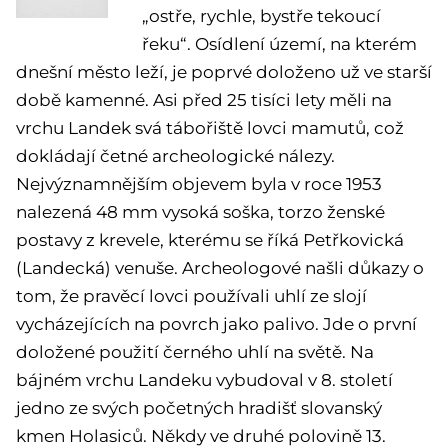
„ostře, rychle, bystře tekoucí
řeku“. Osídlení území, na kterém
dnešní město leží, je poprvé doloženo už ve starší
době kamenné. Asi před 25 tisíci lety měli na
vrchu Landek svá tábořiště lovci mamutů, což
dokládají četné archeologické nálezy.
Nejvýznamnějším objevem byla v roce 1953
nalezená 48 mm vysoká soška, torzo ženské
postavy z krevele, kterému se říká Petřkovická
(Landecká) venuše. Archeologové našli důkazy o
tom, že pravěcí lovci používali uhlí ze slojí
vycházejících na povrch jako palivo. Jde o první
doložené použití černého uhlí na světě. Na
bájném vrchu Landeku vybudoval v 8. století
jedno ze svých početných hradišť slovanský
kmen Holasiců. Někdy ve druhé polovině 13.