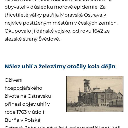
obyvatel v důsledku morové epidemie. Za
třicetileté války patřila Moravská Ostrava k
nejvíce postiženým městům v českých zemích.
Okupovalo ji dánské vojsko, od roku 1642 ze
slezské strany Švédové.
Nález uhlí a železárny otočily kola dějin
Oživení
hospodářského
života na Ostravsku
přinesl objev uhlí v
roce 1763 v údolí
Burňa v Polské