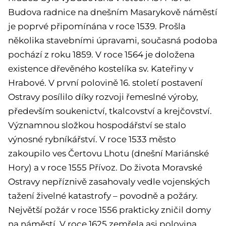
Budova radnice na dnešním Masarykově náměstí
je poprvé připomínána v roce 1539. Prošla
několika stavebními úpravami, současná podoba
pochází z roku 1859. V roce 1564 je doložena
existence dřevěného kostelíka sv. Kateřiny v
Hrabové. V první polovině 16. století postavení
Ostravy posílilo díky rozvoji řemeslné výroby,
především soukenictví, tkalcovství a krejčovství.
Významnou složkou hospodářství se stalo
výnosné rybníkářství. V roce 1533 město
zakoupilo ves Čertovu Lhotu (dnešní Mariánské
Hory) a v roce 1555 Přívoz. Do života Moravské
Ostravy nepříznivě zasahovaly vedle vojenských
tažení živelné katastrofy – povodně a požáry.
Největší požár v roce 1556 prakticky zničil domy
na náměstí. V roce 1625 zemřela asi polovina