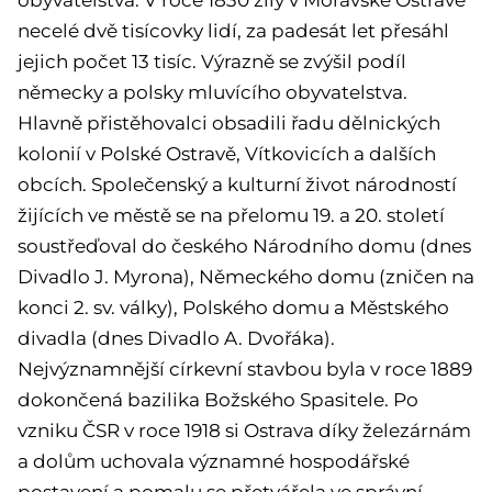
obyvatelstva. V roce 1830 žily v Moravské Ostravě
necelé dvě tisícovky lidí, za padesát let přesáhl
jejich počet 13 tisíc. Výrazně se zvýšil podíl
německy a polsky mluvícího obyvatelstva.
Hlavně přistěhovalci obsadili řadu dělnických
kolonií v Polské Ostravě, Vítkovicích a dalších
obcích. Společenský a kulturní život národností
žijících ve městě se na přelomu 19. a 20. století
soustřeďoval do českého Národního domu (dnes
Divadlo J. Myrona), Německého domu (zničen na
konci 2. sv. války), Polského domu a Městského
divadla (dnes Divadlo A. Dvořáka).
Nejvýznamnější církevní stavbou byla v roce 1889
dokončená bazilika Božského Spasitele. Po
vzniku ČSR v roce 1918 si Ostrava díky železárnám
a dolům uchovala významné hospodářské