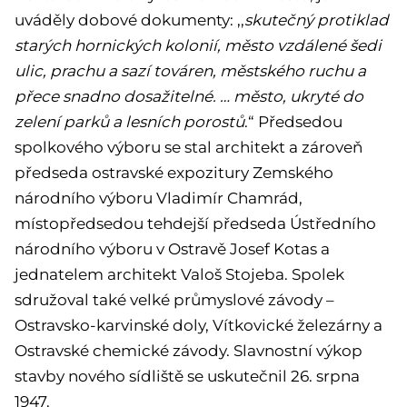
uváděly dobové dokumenty: ,,
skutečný protiklad
starých hornických kolonií, město vzdálené šedi
ulic, prachu a sazí továren, městského ruchu a
přece snadno dosažitelné. … město, ukryté do
zelení parků a lesních porostů
.“ Předsedou
spolkového výboru se stal architekt a zároveň
předseda ostravské expozitury Zemského
národního výboru Vladimír Chamrád,
místopředsedou tehdejší předseda Ústředního
národního výboru v Ostravě Josef Kotas a
jednatelem architekt Valoš Stojeba. Spolek
sdružoval také velké průmyslové závody –
Ostravsko-karvinské doly, Vítkovické železárny a
Ostravské chemické závody. Slavnostní výkop
stavby nového sídliště se uskutečnil 26. srpna
1947.