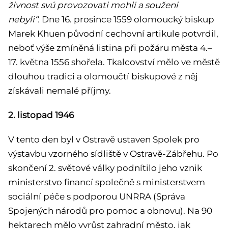
živnost svú provozovati mohli a souženi
nebyli“.
Dne 16. prosince 1559 olomoucký biskup
Marek Khuen původní cechovní artikule potvrdil,
neboť výše zmíněná listina při požáru města 4.–
17. května 1556 shořela. Tkalcovství mělo ve městě
dlouhou tradici a olomoučtí biskupové z něj
získávali nemalé příjmy.
2. listopad 1946
V tento den byl v Ostravě ustaven Spolek pro
výstavbu vzorného sídliště v Ostravě-Zábřehu. Po
skončení 2. světové války podnítilo jeho vznik
ministerstvo financí společně s ministerstvem
sociální péče s podporou UNRRA (Správa
Spojených národů pro pomoc a obnovu). Na 90
hektarech mělo vyrůst zahradní město, jak