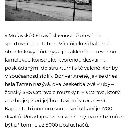
v Moravské Ostravě slavnostně otevřena
sportovní hala Tatran. Víceúčelová hala má
obdélníkový půdorys a je zaklenuta dřevěnou
lamelovou konstrukcí tvořenou deskami,
poskládanými do strukturní sítě valené klenby.
V současnosti sídlí v Bonver Areně, jak se dnes
hala Tatran nazývá, dva basketbalové kluby –
ženský SBŠ Ostrava a mužský NH Ostrava, který
zde hraje již od jejího otevření v roce 1953.
Kapacita tribun pro sportovní utkání je 1700
diváků. Pořádají se zde i koncerty, na nichž může
být přítomno až 5000 posluchačů.