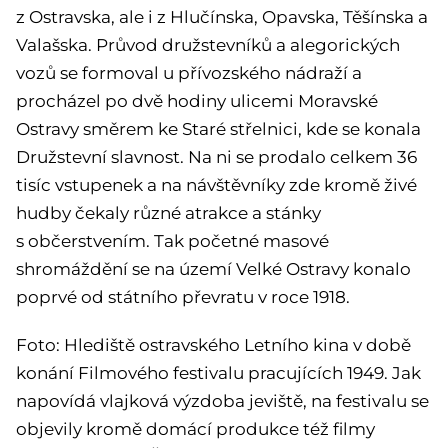
z Ostravska, ale i z Hlučínska, Opavska, Těšínska a
Valašska. Průvod družstevníků a alegorických
vozů se formoval u přívozského nádraží a
procházel po dvě hodiny ulicemi Moravské
Ostravy směrem ke Staré střelnici, kde se konala
Družstevní slavnost. Na ni se prodalo celkem 36
tisíc vstupenek a na návštěvníky zde kromě živé
hudby čekaly různé atrakce a stánky
s občerstvením. Tak početné masové
shromáždění se na území Velké Ostravy konalo
poprvé od státního převratu v roce 1918.
Foto: Hlediště ostravského Letního kina v době
konání Filmového festivalu pracujících 1949. Jak
napovídá vlajková výzdoba jeviště, na festivalu se
objevily kromě domácí produkce též filmy