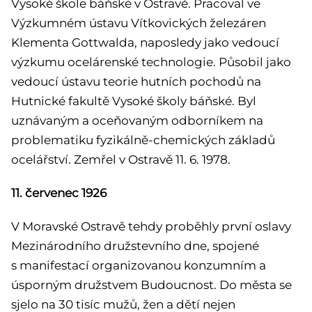
Vysoké škole báňské v Ostravě. Pracoval ve
Výzkumném ústavu Vítkovických železáren
Klementa Gottwalda, naposledy jako vedoucí
výzkumu ocelárenské technologie. Působil jako
vedoucí ústavu teorie hutních pochodů na
Hutnické fakultě Vysoké školy báňské. Byl
uznávaným a oceňovaným odborníkem na
problematiku fyzikálně-chemických základů
ocelářství. Zemřel v Ostravě 11. 6. 1978.
11. červenec 1926
V Moravské Ostravě tehdy proběhly první oslavy
Mezinárodního družstevního dne, spojené
s manifestací organizovanou konzumním a
úsporným družstvem Budoucnost. Do města se
sjelo na 30 tisíc mužů, žen a dětí nejen