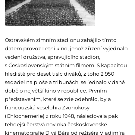
Ostravském zimním stadionu zahájilo tímto
datem provoz Letní kino, jehož zřízení vyjednalo
vedení družstva, spravujícího stadion,
s Československým státním filmem. S kapacitou
hlediště pro deset tisíc diváků, z toho 2 950
sedadel na ploše a tribunách, se jednalo v dané
době o největší kino v republice. Prvním
představením, které se zde odehrálo, byla
francouzská veselohra Zvonokosy
(Chlochemerle) z roku 1948, následovala pak
tehdejší čerstvá novinka československé
kinematografie Divá Bára od režiséra Vladimíra