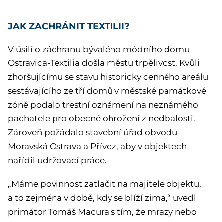
JAK ZACHRÁNIT TEXTILII?
V úsilí o záchranu bývalého módního domu
Ostravica-Textilia došla městu trpělivost. Kvůli
zhoršujícímu se stavu historicky cenného areálu
sestávajícího ze tří domů v městské památkové
zóně podalo trestní oznámení na neznámého
pachatele pro obecné ohrožení z nedbalosti.
Zároveň požádalo stavební úřad obvodu
Moravská Ostrava a Přívoz, aby v objektech
nařídil udržovací práce.
„Máme povinnost zatlačit na majitele objektu,
a to zejména v době, kdy se blíží zima,“ uvedl
primátor Tomáš Macura s tím, že mrazy nebo