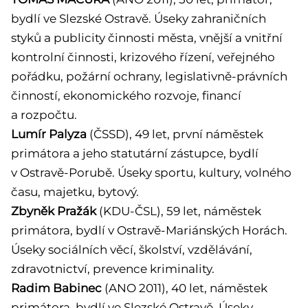
bydlí ve Slezské Ostravě. Úseky zahraničních
styků a publicity činnosti města, vnější a vnitřní
kontrolní činnosti, krizového řízení, veřejného
pořádku, požární ochrany, legislativně-právních
činností, ekonomického rozvoje, financí
a rozpočtu.
Lumír Palyza
(ČSSD), 49 let, první náměstek
primátora a jeho statutární zástupce, bydlí
v Ostravě-Porubě. Úseky sportu, kultury, volného
času, majetku, bytový.
Zbyněk Pražák
(KDU-ČSL), 59 let, náměstek
primátora, bydlí v Ostravě-Mariánských Horách.
Úseky sociálních věcí, školství, vzdělávání,
zdravotnictví, prevence kriminality.
Radim Babinec
(ANO 2011), 40 let, náměstek
primátora, bydlí ve Slezské Ostravě. Úseky