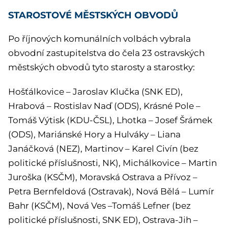
STAROSTOVÉ MĚSTSKÝCH OBVODŮ
Po říjnových komunálních volbách vybrala
obvodní zastupitelstva do čela 23 ostravských
městských obvodů tyto starosty a starostky:
Hošťálkovice – Jaroslav Klučka (SNK ED),
Hrabová – Rostislav Naď (ODS), Krásné Pole –
Tomáš Výtisk (KDU-ČSL), Lhotka – Josef Šrámek
(ODS), Mariánské Hory a Hulváky – Liana
Janáčková (NEZ), Martinov – Karel Civín (bez
politické příslušnosti, NK), Michálkovice – Martin
Juroška (KSČM), Moravská Ostrava a Přívoz –
Petra Bernfeldová (Ostravak), Nová Bělá – Lumír
Bahr (KSČM), Nová Ves –Tomáš Lefner (bez
politické příslušnosti, SNK ED), Ostrava-Jih –