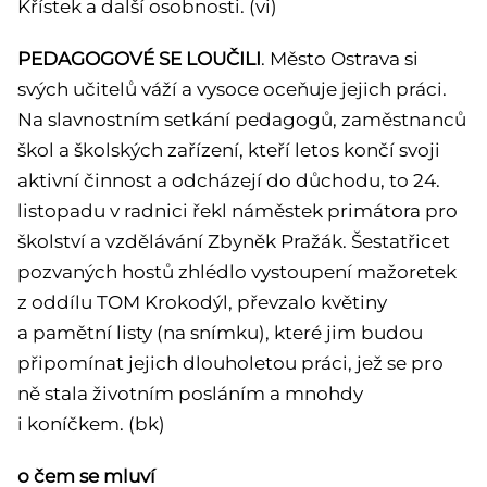
Křístek a další osobnosti. (vi)
PEDAGOGOVÉ SE LOUČILI
. Město Ostrava si
svých učitelů váží a vysoce oceňuje jejich práci.
Na slavnostním setkání pedagogů, zaměstnanců
škol a školských zařízení, kteří letos končí svoji
aktivní činnost a odcházejí do důchodu, to 24.
listopadu v radnici řekl náměstek primátora pro
školství a vzdělávání Zbyněk Pražák. Šestatřicet
pozvaných hostů zhlédlo vystoupení mažoretek
z oddílu TOM Krokodýl, převzalo květiny
a pamětní listy (na snímku), které jim budou
připomínat jejich dlouholetou práci, jež se pro
ně stala životním posláním a mnohdy
i koníčkem. (bk)
o čem se mluví