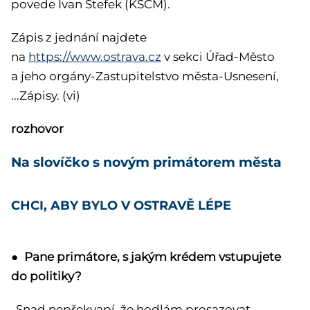
povede Ivan Štefek (KSČM).
Zápis z jednání najdete
na
https://www.ostrava.cz
v sekci Úřad-Město
a jeho orgány-Zastupitelstvo města-Usnesení,
...Zápisy. (vi)
rozhovor
Na slovíčko s novým primátorem města
CHCI, ABY BYLO V OSTRAVĚ LÉPE
● Pane primátore, s jakým krédem vstupujete
do politiky?
„Snad nepřekvapí, že hodlám prosazovat