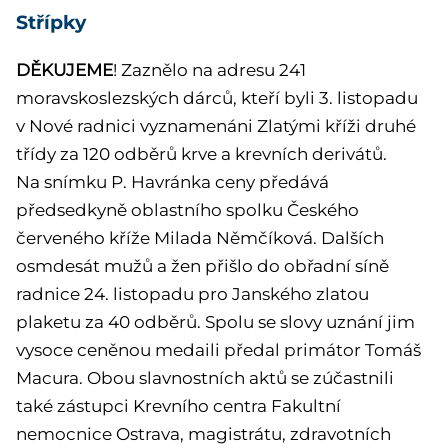
Střípky
DĚKUJEME
! Zaznělo na adresu 241
moravskoslezských dárců, kteří byli 3. listopadu
v Nové radnici vyznamenáni Zlatými kříži druhé
třídy za 120 odběrů krve a krevních derivátů.
Na snímku P. Havránka ceny předává
předsedkyně oblastního spolku Českého
červeného kříže Milada Němčíková. Dalších
osmdesát mužů a žen přišlo do obřadní síně
radnice 24. listopadu pro Janského zlatou
plaketu za 40 odběrů. Spolu se slovy uznání jim
vysoce ceněnou medaili předal primátor Tomáš
Macura. Obou slavnostních aktů se zúčastnili
také zástupci Krevního centra Fakultní
nemocnice Ostrava, magistrátu, zdravotních