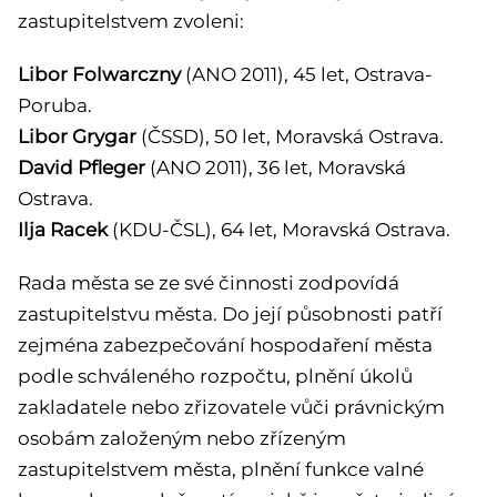
zastupitelstvem zvoleni:
Libor Folwarczny
(ANO 2011), 45 let, Ostrava-
Poruba.
Libor Grygar
(ČSSD), 50 let, Moravská Ostrava.
David Pfleger
(ANO 2011), 36 let, Moravská
Ostrava.
Ilja Racek
(KDU-ČSL), 64 let, Moravská Ostrava.
Rada města se ze své činnosti zodpovídá
zastupitelstvu města. Do její působnosti patří
zejména zabezpečování hospodaření města
podle schváleného rozpočtu, plnění úkolů
zakladatele nebo zřizovatele vůči právnickým
osobám založeným nebo zřízeným
zastupitelstvem města, plnění funkce valné