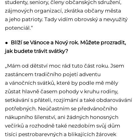
studenty, seniory, členy občanských sdružení,
zájmových organizací, zkrátka občany města
a jeho patrioty. Tady vidím obrovský a nevyužitý
potenciál.“
● Blíží se Vánoce a Nový rok. Můžete prozradit,
jak budete trávit svátky?
„Mám od dětství moc rád tuto část roku. Jsem
zastáncem tradičního pojetí adventu
a vánočních svátků, které by podle mě měly
zůstat hlavně časem pohody v kruhu rodiny,
setkávání s přáteli, rozjímání a také obdarovávání
potřebných. Neúčastním se předvánočního
nákupního šílenství, ani žádných honosných
večírků a rozhodně také nezdobím svůj dům
tisíci pestrobarevných a blikajících žárovek