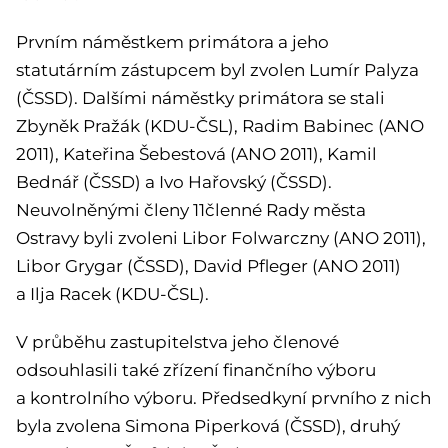
Prvním náměstkem primátora a jeho
statutárním zástupcem byl zvolen Lumír Palyza
(ČSSD). Dalšími náměstky primátora se stali
Zbyněk Pražák (KDU-ČSL), Radim Babinec (ANO
2011), Kateřina Šebestová (ANO 2011), Kamil
Bednář (ČSSD) a Ivo Hařovský (ČSSD).
Neuvolněnými členy 11členné Rady města
Ostravy byli zvoleni Libor Folwarczny (ANO 2011),
Libor Grygar (ČSSD), David Pfleger (ANO 2011)
a Ilja Racek (KDU-ČSL).
V průběhu zastupitelstva jeho členové
odsouhlasili také zřízení finančního výboru
a kon­trolního výboru. Předsedkyní prvního z nich
byla zvolena Simona Piperková (ČSSD), druhý