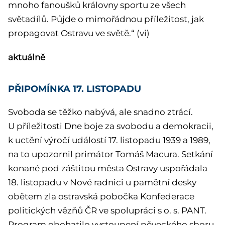
mnoho fanoušků královny sportu ze všech
světadílů. Půjde o mimořádnou příležitost, jak
propagovat Ostravu ve světě.“ (vi)
aktuálně
PŘIPOMÍNKA 17. LISTOPADU
Svoboda se těžko nabývá, ale snadno ztrácí.
U příležitosti Dne boje za svobodu a demokracii,
k uctění výročí událostí 17. listopadu 1939 a 1989,
na to upozornil primátor Tomáš Macura. Setkání
konané pod záštitou města Ostravy uspořádala
18. listopadu v Nové radnici u pamětní desky
obětem zla ostravská pobočka Konfederace
politických vězňů ČR ve spolupráci s o. s. PANT.
Program obohatilo vystoupení pěveckého sboru