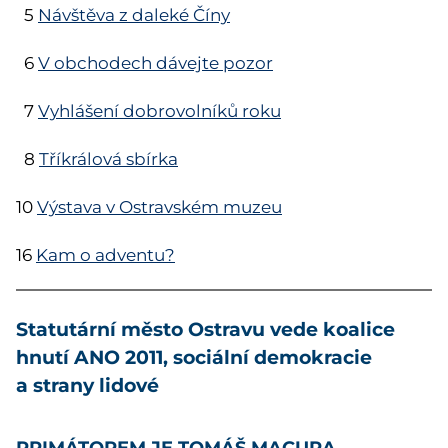
5
Návštěva z daleké Číny
6
V obchodech dávejte pozor
7
Vyhlášení dobrovolníků roku
8
Tříkrálová sbírka
10
Výstava v Ostravském muzeu
16
Kam o adventu?
Statutární město Ostravu vede koalice
hnutí ANO 2011, sociální demokracie
a strany lidové
PRIMÁTOREM JE TOMÁŠ MACURA