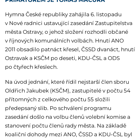
Hymna České republiky zahájila 6. listopadu
v Nové radnici ustavující zasedání Zastupitelstva
města Ostravy, o jehož složení rozhodli občané
v říjnových komunálních volbách. Hnutí ANO
2011 obsadilo patnáct křesel, ČSSD dvanáct, hnutí
Ostravak a KSČM po deseti, KDU-ČSL a ODS
po čtyřech křeslech.
Na úvod jednání, které řídil nejstarší člen sboru
Oldřich Jakubek (KSČM), zastupitelé v počtu 54
přítomných z celkového počtu 55 složili
předepsaný slib. Po schválení programu
zasedání došlo na volbu členů volební komise a
stanovení počtu členů rady města. Na základě
koaliční dohody mezi ANO, ČSSD a KDU-ČSL byl