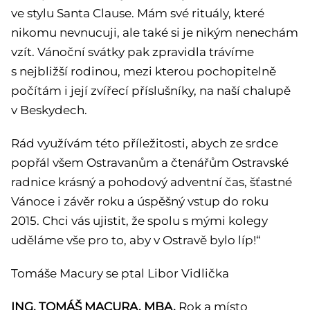
ve stylu Santa Clause. Mám své rituály, které
nikomu nevnucuji, ale také si je nikým nenechám
vzít. Vánoční svátky pak zpravidla trávíme
s nejbližší rodinou, mezi kterou pochopitelně
počítám i její zvířecí příslušníky, na naší chalupě
v Beskydech.
Rád využívám této příležitosti, abych ze srdce
popřál všem Ostravanům a čtenářům Ostravské
radnice krásný a pohodový adventní čas, šťastné
Vánoce i závěr roku a úspěšný vstup do roku
2015. Chci vás ujistit, že spolu s mými kolegy
uděláme vše pro to, aby v Ostravě bylo líp!“
Tomáše Macury se ptal Libor Vidlička
ING. TOMÁŠ MACURA, MBA.
Rok a místo