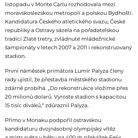
listopadu v Monte Carlu rozhodovala mezi
moravskoslezskou metropolí a polskou Bydhoští.
Kandidatura Českého atletického svazu, České
republiky a Ostravy sázela na pořadatelskou
tradici Zlaté tretry, zvládnuté mládežnické
šampionáty v letech 2007 a 2011 i rekonstruovaný
stadion.
První náměstek primátora Lumír Palyza členy
rady ujistil, že přestavba městského stadionu
zdárně probíhá. „Do rekonstrukce vložíme přes
20 milionů dolarů. Vyroste stadion s kapacitou
15 tisíc diváků,“ zdůraznil Palyza.
Přímo v Monaku podpořil ostravskou
kandidaturu dvojnásobný olympijský vítěz
a mistr světa v běhu na 400 m překážek Felix