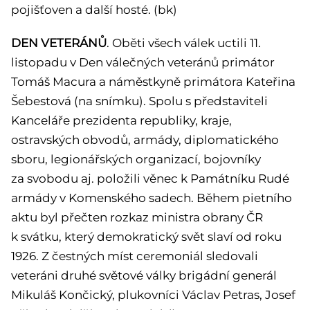
pojišťoven a další hosté. (bk)
DEN VETERÁNŮ
. Oběti všech válek uctili 11.
listopadu v Den válečných veteránů primátor
Tomáš Macura a náměstkyně primátora Kateřina
Šebestová (na snímku). Spolu s představiteli
Kanceláře prezidenta republiky, kraje,
ostravských obvodů, armády, diplomatického
sboru, legionářských organizací, bojovníky
za svobodu aj. položili věnec k Památníku Rudé
armády v Komenského sadech. Během pietního
aktu byl přečten rozkaz ministra obrany ČR
k svátku, který demokratický svět slaví od roku
1926. Z čestných míst ceremoniál sledovali
veteráni druhé světové války brigádní generál
Mikuláš Končický, plukovníci Václav Petras, Josef