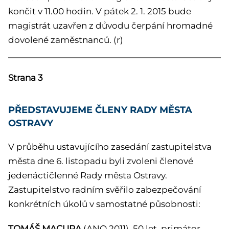
končit v 11.00 hodin. V pátek 2. 1. 2015 bude
magistrát uzavřen z důvodu čerpání hromadné
dovolené zaměstnanců. (r)
Strana 3
PŘEDSTAVUJEME ČLENY RADY MĚSTA
OSTRAVY
V průběhu ustavujícího zasedání zastupitelstva
města dne 6. listopadu byli zvoleni členové
jedenáctičlenné Rady města Ostravy.
Zastupitelstvo radním svěřilo zabezpečování
konkrétních úkolů v samostatné působnosti:
TOMÁŠ MACURA
(ANO 2011), 50 let, primátor,