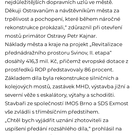
nejdůležitějších dopravních uzlů ve městě.
Děkuji Ostravanům a návštěvníkům města za
trpělivost a pochopení, které během náročné
rekonstrukce prokázali,“ zdůraznil při otevření
mostů primátor Ostravy Petr Kajnar.
Náklady města a kraje na projekt „Revitalizace
přednádražního prostoru Svinov, II. etapa“
dosáhly 416,3 mil. Kč, přičemž evropské dotace z
prostředků ROP představovaly 86 procent.
Základem díla byla rekonstrukce silničních a
kolejových mostů, zastávek MHD, výstavba jižní a
severní věže s eskalátory, výtahy a schodišti.
Stavbaři ze společností IMOS Brno a SDS Exmost
vše zvládli s tříměsíčním předstihem.
„Chtěl bych vyjádřit uznání zhotoviteli za
uspíšení předání rozsáhlého díla,“ prohlásil na