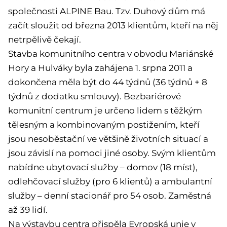
společnosti ALPINE Bau. Tzv. Duhový dům má
začít sloužit od března 2013 klientům, kteří na něj
netrpělivě čekají.
Stavba komunitního centra v obvodu Mariánské
Hory a Hulváky byla zahájena 1. srpna 2011 a
dokončena měla být do 44 týdnů (36 týdnů + 8
týdnů z dodatku smlouvy). Bezbariérové
komunitní centrum je určeno lidem s těžkým
tělesným a kombinovaným postižením, kteří
jsou nesoběstační ve většině životních situací a
jsou závislí na pomoci jiné osoby. Svým klientům
nabídne ubytovací služby – domov (18 míst),
odlehčovací služby (pro 6 klientů) a ambulantní
služby – denní stacionář pro 54 osob. Zaměstná
až 39 lidí.
Na výstavbu centra přispěla Evropská unie v