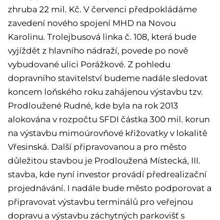
zhruba 22 mil. Kč. V červenci předpokládáme
zavedení nového spojení MHD na Novou
Karolinu. Trolejbusová linka č. 108, která bude
vyjíždět z hlavního nádraží, povede po nově
vybudované ulici Porážkové. Z pohledu
dopravního stavitelství budeme nadále sledovat
koncem loňského roku zahájenou výstavbu tzv.
Prodloužené Rudné, kde byla na rok 2013
alokována v rozpočtu SFDI částka 300 mil. korun
na výstavbu mimoúrovňové křižovatky v lokalitě
Vřesinská. Další připravovanou a pro město
důležitou stavbou je Prodloužená Místecká, III.
stavba, kde nyní investor provádí předrealizační
projednávání. I nadále bude město podporovat a
připravovat výstavbu terminálů pro veřejnou
dopravu a výstavbu záchytných parkovišť s