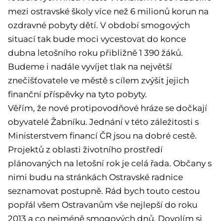
mezi ostravské školy více než 6 milionů korun na
ozdravné pobyty dětí. V období smogových
situací tak bude moci vycestovat do konce
dubna letošního roku přibližně 1 390 žáků.
Budeme i nadále vyvíjet tlak na největší
znečišťovatele ve městě s cílem zvýšit jejich
finanční příspěvky na tyto pobyty.
Věřím, že nové protipovodňové hráze se dočkají
obyvatelé Žabníku. Jednání v této záležitosti s
Ministerstvem financí ČR jsou na dobré cestě.
Projektů z oblasti životního prostředí
plánovaných na letošní rok je celá řada. Občany s
nimi budu na stránkách Ostravské radnice
seznamovat postupně. Rád bych touto cestou
popřál všem Ostravanům vše nejlepší do roku
2013 a co nejméně smogových dnů. Dovolím si