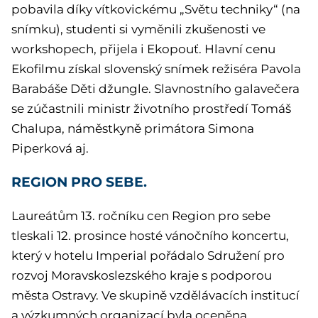
pobavila díky vítkovickému „Světu techniky“ (na
snímku), studenti si vyměnili zkušenosti ve
workshopech, přijela i Ekopouť. Hlavní cenu
Ekofilmu získal slovenský snímek režiséra Pavola
Barabáše Děti džungle. Slavnostního galavečera
se zúčastnili ministr životního prostředí Tomáš
Chalupa, náměstkyně primátora Simona
Piperková aj.
REGION PRO SEBE.
Laureátům 13. ročníku cen Region pro sebe
tleskali 12. prosince hosté vánočního koncertu,
který v hotelu Imperial pořádalo Sdružení pro
rozvoj Moravskoslezského kraje s podporou
města Ostravy. Ve skupině vzdělávacích institucí
a výzkumných organizací byla oceněna