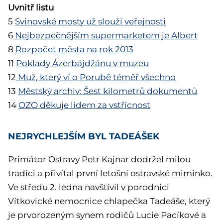
Uvnitř listu
5
Svinovské mosty už slouží veřejnosti
6
Nejbezpečnějším supermarketem je Albert
8
Roz
počet města na rok 2013
11
Poklady Ázerbájdžánu v muzeu
12
Muž, který ví o Porubě téměř všechno
13
Městský archiv: Šest kilometrů dokumentů
14
OZO děkuje lidem za vstřícnost
NEJRYCHLEJŠÍM BYL TADEÁŠEK
Primátor Ostravy Petr Kajnar dodržel milou
tradici a přivítal první letošní ostravské miminko.
Ve středu 2. ledna navštívil v porodnici
Vítkovické nemocnice chlapečka Tadeáše, který
je prvorozeným synem rodičů Lucie Pacíkové a