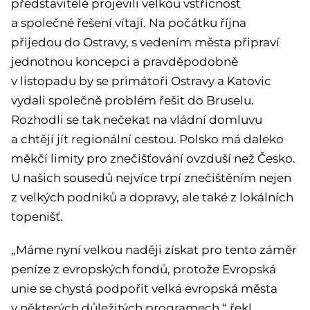
představitelé projevili velkou vstřícnost
a společné řešení vítají. Na počátku října
přijedou do Ostravy, s vedením města připraví
jednotnou koncepci a pravděpodobně
v listopadu by se primátoři Ostravy a Katovic
vydali společně problém řešit do Bruselu.
Rozhodli se tak nečekat na vládní domluvu
a chtějí jít regionální cestou. Polsko má daleko
měkčí limity pro znečišťování ovzduší než Česko.
U našich sousedů nejvíce trpí znečištěním nejen
z velkých podniků a dopravy, ale také z lokálních
topenišť.
„Máme nyní velkou naději získat pro tento záměr
peníze z evropských fondů, protože Evropská
unie se chystá podpořit velká evropská města
v některých důležitých programech,“ řekl