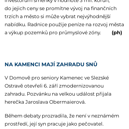
investorům směnky v hodnotě 3 mil. korun,
do jejich ceny se promítne vývoj na finančních
trzích a město si může vybrat nejvýhodnější
nabídku. Radnice použije peníze na rozvoj města
(ph)
a výkup pozemků pro průmyslové zóny.
NA KAMENCI MAJÍ ZAHRADU SNŮ
V Domově pro seniory Kamenec ve Slezské
Ostravě otevřeli 6. září zmodernizovanou
zahradu. Pozvánku na velkou událost přijala
herečka Jaroslava Obermaierová.
Během debaty prozradila, že není v neznámém
prostředí, její syn pracuje jako pečovatel.