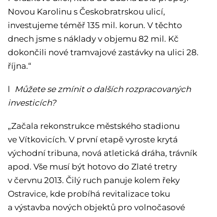
Novou Karolinu s Českobratrskou ulicí,
investujeme téměř 135 mil. korun. V těchto
dnech jsme s náklady v objemu 82 mil. Kč
dokončili nové tramvajové zastávky na ulici 28.
října.“
l
Můžete se zmínit o dalších rozpracovaných
investicích?
„Začala rekonstrukce městského stadionu
ve Vítkovicích. V první etapě vyroste krytá
východní tribuna, nová atletická dráha, trávník
apod. Vše musí být hotovo do Zlaté tretry
v červnu 2013. Čilý ruch panuje kolem řeky
Ostravice, kde probíhá revitalizace toku
a výstavba nových objektů pro volnočasové