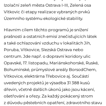
Izolační zeleň města Ostrava I-III, Zelená osa
Vítkovic či etapy realizace vybraných prvků
Územního systému ekologické stability.
Hlavním cílem těchto programů je snížení
prašnosti a ostatních emisí znečisťujících látek
a také ochlazování vzduchu v lokalitách Jih,
Poruba, Vítkovice, Slezská Ostrava nebo
centrum. Jde např. o dopravní koridory ulic
Opavské, 17. listopadu, Mariánskohorské, Ruské,
Bohumínské, průmyslové areály BorsodChem,
Vítkovice, elektrárna Třebovice aj. Součástí
uvedených projektů je výsadba 31 388 kusů
dřevin, včetně dalších úkonů jako jsou kácení,
ošetřování a ořezy. Za každý pokácený strom
z důvodu pěstebních opatření, zdravotního stavu