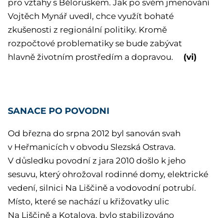
pro vztahy s Běloruskem. Jak po svém jmenování
Vojtěch Mynář uvedl, chce využít bohaté
zkušenosti z regionální politiky. Kromě
rozpočtové problematiky se bude zabývat
(vi)
hlavně životním prostředím a dopravou.
SANACE PO POVODNI
Od března do srpna 2012 byl sanován svah
v Heřmanicích v obvodu Slezská Ostrava.
V důsledku povodní z jara 2010 došlo k jeho
sesuvu, který ohrožoval rodinné domy, elektrické
vedení, silnici Na Liščině a vodovodní potrubí.
Místo, které se nachází u křižovatky ulic
Na Liščině a Kotalova, bylo stabilizováno