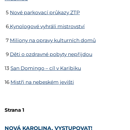
5
Nové parkovací průkazy ZTP
6
Kynologové vyhráli mistrovství
7
Miliony na opravy kulturních domů
9
Děti o ozdravné pobyty nepřijdou
13
San Domingo – cíl v Karibiku
16
Mistři na nebeském jevišti
Strana 1
NOVÁ KAROLINA, VYSTUPOVAT!