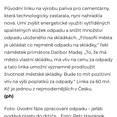
Původní linku na výrobu paliva pro cementárny,
která technologicky zastarala, nyní nahradila
nová. Umí zvýšit energetické využití vytříděných
spalitelných složek odpadu a snížit množství
odpadu uloženého na skládkách. „Filosofií města
je ukládat co nejméně odpadu na skládky,“ řekl
náměstek primátora Dalibor Madej. „To, že má
město vlastní skládku, má vliv na cenu za odpady
a tato linka umožní významně prodloužit
životnost městské skládky. Bude to mít pozitivní
vliv na výši poplatků za odpady.“ Linka za 60 mil.
Kč je jednou z nejmodernějších v Česku.
(ph)
Foto: Úvodní fáze zpracování odpadu – jeřáb
podává plasty do drtiče. Foto: Petr Havránek