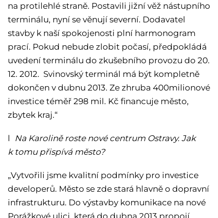
na protilehlé straně. Postavili jižní věž nástupního
terminálu, nyní se věnují severní. Dodavatel
stavby k naší spokojenosti plní harmonogram
prací. Pokud nebude zlobit počasí, předpokládá
uvedení terminálu do zkušebního provozu do 20.
12. 2012. Svinovský terminál má být kompletně
dokončen v dubnu 2013. Ze zhruba 400milionové
investice téměř 298 mil. Kč financuje město,
zbytek kraj.“
l
Na Karolině roste nové centrum Ostravy. Jak
k tomu přispívá město?
„Vytvořili jsme kvalitní podmínky pro investice
developerů. Město se zde stará hlavně o dopravní
infrastrukturu. Do výstavby komunikace na nové
Porážkové ulici, která do dubna 2013 propojí