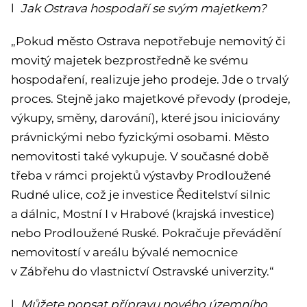
l
Jak Ostrava hospodaří se svým majetkem?
„Pokud město Ostrava nepotřebuje nemovitý či
movitý majetek bezprostředně ke svému
hospodaření, realizuje jeho prodeje. Jde o trvalý
proces. Stejně jako majetkové převody (prodeje,
výkupy, směny, darování), které jsou iniciovány
právnickými nebo fyzickými osobami. Město
nemovitosti také vykupuje. V současné době
třeba v rámci projektů výstavby Prodloužené
Rudné ulice, což je investice Ředitelství silnic
a dálnic, Mostní I v Hrabové (krajská investice)
nebo Prodloužené Ruské. Pokračuje převádění
nemovitostí v areálu bývalé nemocnice
v Zábřehu do vlastnictví Ostravské univerzity.“
l
Můžete popsat přípravu nového územního