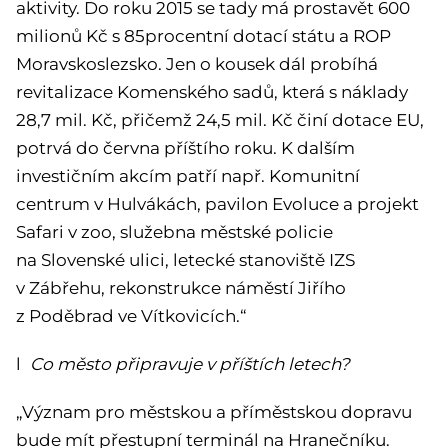
aktivity. Do roku 2015 se tady má prostavět 600
milionů Kč s 85procentní dotací státu a ROP
Moravskoslezsko. Jen o kousek dál probíhá
revitalizace Komenského sadů, která s náklady
28,7 mil. Kč, přičemž 24,5 mil. Kč činí dotace EU,
potrvá do června příštího roku. K dalším
investičním akcím patří např. Komunitní
centrum v Hulvákách, pavilon Evoluce a projekt
Safari v zoo, služebna městské policie
na Slovenské ulici, letecké stanoviště IZS
v Zábřehu, rekonstrukce náměstí Jiřího
z Poděbrad ve Vítkovicích.“
l
Co město připravuje v příštích letech?
„Význam pro městskou a příměstskou dopravu
bude mít přestupní terminál na Hranečníku.