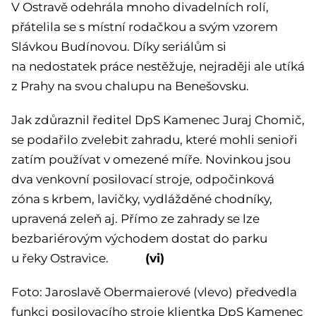
V Ostravě odehrála mnoho divadelních rolí,
přátelila se s místní rodačkou a svým vzorem
Slávkou Budínovou. Díky seriálům si
na nedostatek práce nestěžuje, nejraději ale utíká
z Prahy na svou chalupu na Benešovsku.
Jak zdůraznil ředitel DpS Kamenec Juraj Chomič,
se podařilo zvelebit zahradu, které mohli senioři
zatím používat v omezené míře. Novinkou jsou
dva venkovní posilovací stroje, odpočinková
zóna s krbem, lavičky, vydlážděné chodníky,
upravená zeleň aj. Přímo ze zahrady se lze
bezbariérovým východem dostat do parku
(vi)
u řeky Ostravice.
Foto: Jaroslavě Obermaierové (vlevo) předvedla
funkci posilovacího stroje klientka DpS Kamenec