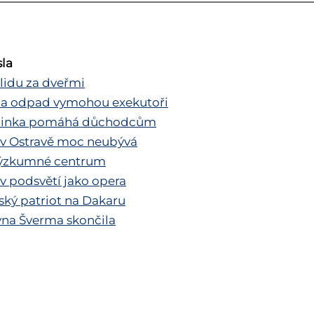
sla
 lidu za dveřmi
za odpad vymohou exekutoři
 linka pomáhá důchodcům
v Ostravě moc neubývá
ýzkumné centrum
v podsvětí jako opera
ský patriot na Dakaru
na Šverma skončila