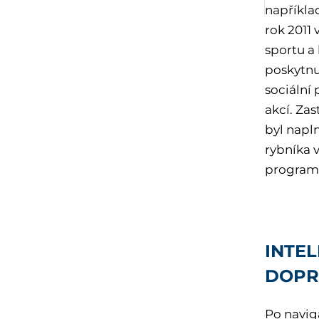
napříkla
rok 2011 
sportu a
poskytnu
sociální
akcí. Zas
byl napl
rybníka 
program
INTEL
DOPR
Po naviga