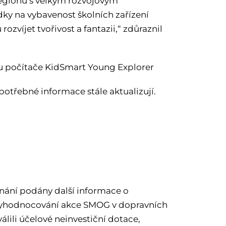
regionu s velkým rozvojovým
ky na vybavenost školních zařízení
víjet tvořivost a fantazii,“ zdůraznil
u počítače KidSmart Young Explorer
 potřebné informace stále aktualizují.
dnání podány další informace o
 vyhodnocování akce SMOG v dopravních
ili účelové neinvestiční dotace,