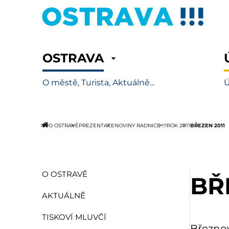
OSTRAVA
O městě, Turista, Aktuálně...
Ú
BŘEZEN 2011
O OSTRAVĚ
PREZENTACE
NOVINY RADNICE !!!
ROK 2011
O OSTRAVĚ
BŘ
AKTUÁLNĚ
TISKOVÍ MLUVČÍ
Březnov