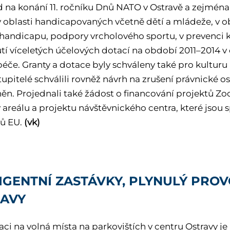
d na konání 11. ročníku Dnů NATO v Ostravě a zejmén
v oblasti handicapovaných včetně dětí a mládeže, v obla
 handicapu, podpory vrcholového sportu, v prevenci k
tí víceletých účelových dotací na období 2011–2014 v
 péče. Granty a dotace byly schváleny také pro kulturu
tupitelé schválili rovněž návrh na zrušení právnické osob
něn. Projednali také žádost o financování projektů Z
v areálu a projektu návštěvnického centra, které jsou
ů EU.
(vk)
IGENTNÍ ZASTÁVKY, PLYNULÝ PROV
AVY
ci na volná místa na parkovištích v centru Ostravy je