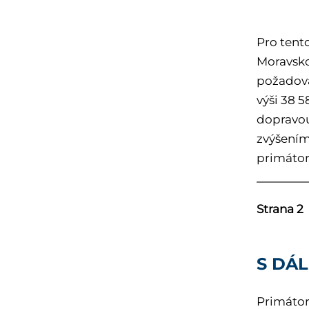
Pro tent
Moravsko
požadova
výši 38 
dopravou
zvýšením 
primátor
Strana 2
S DÁ
Primátor