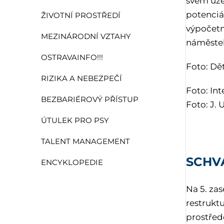
svém úze
potenciá
ŽIVOTNÍ PROSTŘEDÍ
výpočetn
MEZINÁRODNÍ VZTAHY
náměstek
OSTRAVAINFO!!!
Foto: Dě
RIZIKA A NEBEZPEČÍ
Foto: Int
BEZBARIÉROVÝ PŘÍSTUP
Foto: J.
ÚTULEK PRO PSY
TALENT MANAGEMENT
SCHV
ENCYKLOPEDIE
Na 5. za
restrukt
prostřed