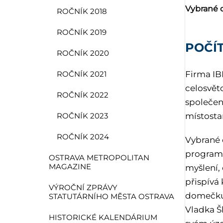
Vybrané o
ROČNÍK 2018
ROČNÍK 2019
POČÍ
ROČNÍK 2020
Firma IB
ROČNÍK 2021
celosvět
ROČNÍK 2022
společen
místosta
ROČNÍK 2023
ROČNÍK 2024
Vybrané 
programe
OSTRAVA METROPOLITAN
MAGAZINE
myšlení,
přispívá
VÝROČNÍ ZPRÁVY
domečku 
STATUTÁRNÍHO MĚSTA OSTRAVA
Vladka Šl
HISTORICKÉ KALENDÁRIUM