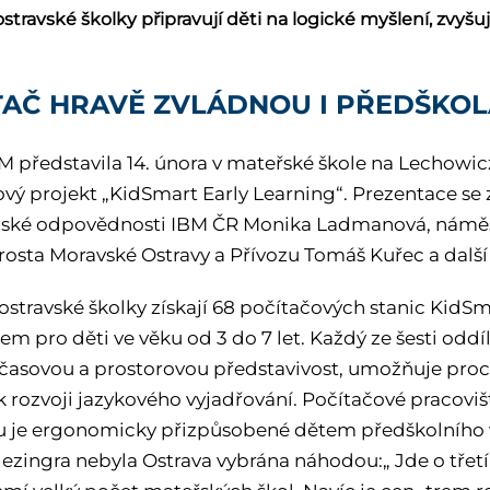
stravské školky připravují děti na logické myšlení, zvyšuj
TAČ HRAVĚ ZVLÁDNOU I PŘEDŠKOL
M představila 14. února v mateřské škole na Lechowicz
ový projekt „KidSmart Early Learning“. Prezentace s
ské odpovědnosti IBM ČR Monika Ladmanová, náměs
rosta Moravské Ostravy a Přívozu Tomáš Kuřec a další
ostravské školky získají 68 počítačových stanic Kid
m pro děti ve věku od 3 do 7 let. Každý ze šesti odd
 časovou a prostorovou představivost, umožňuje procv
 k rozvoji jazykového vyjadřování. Počítačové pracovi
je ergonomicky přizpůsobené dětem předškolního vě
ezingra nebyla Ostrava vybrána náhodou:„ Jde o třetí 