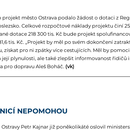
o projekt město Ostrava podalo žádost o dotaci z R
slezsko. Celkové rozpočtové náklady projektu činí 256 
né dotace 218 300 tis. Kč bude projekt spolufinanc
581,6 tis. Kč. „Projekt by měl po svém dokončení zat
, získat pro ni zpátky více cestujících. Měl by pomo
její plynulosti, ale také zlepšit informovanost řidičů
a pro dopravu Aleš Boháč.
(vk)
LNICÍ NEPOMOHOU
 Ostravy Petr Kajnar již poněkolikáté oslovil ministe