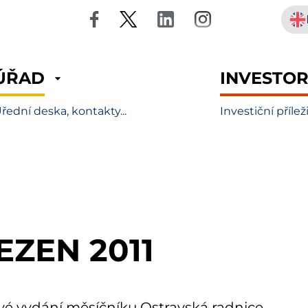
ÚŘAD
INVESTO
řední deska, kontakty...
Investiční přílež
EZEN 2011
é vydání měsíčníku Ostravská radnice