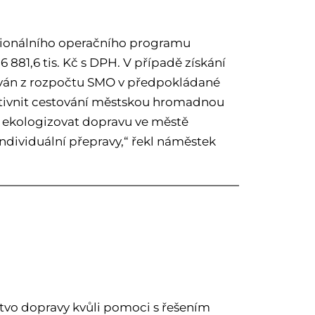
egionálního operačního programu
881,6 tis. Kč s DPH. V případě získání
ován z rozpočtu SMO v předpokládané
raktivnit cestování městskou hromadnou
ci ekologizovat dopravu ve městě
 individuální přepravy,“ řekl náměstek
rstvo dopravy kvůli pomoci s řešením