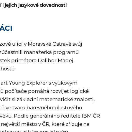
í i jejich jazykové dovednosti
ÁCI
ově ulici v Moravské Ostravě svůj
e zúčastnili manažerka programů
tek primátora Dalibor Madej,
 hosté.
Smart Young Explorer s výukovým
ílů počítače pomáhá rozvíjet logické
ičit si základní matematické znalosti,
ště ve tvaru barevného plastového
ku. Podle generálního ředitele IBM ČR
největší město v ČR, které zřizuje na