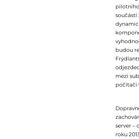
pilotníh
součástí
dynamick
komponen
vyhodnoc
budou re
Frýdlant
odjezdec
mezi sub
počítači
Dopravně
zachován
server –
roku 2013