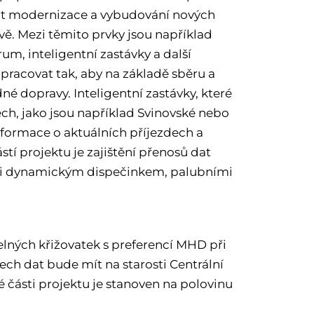
ýkat modernizace a vybudování nových
vě. Mezi těmito prvky jsou například
m, inteligentní zastávky a další
acovat tak, aby na základě sběru a
é dopravy. Inteligentní zastávky, které
ech, jako jsou například Svinovské nebo
nformace o aktuálních příjezdech a
tí projektu je zajištění přenosů dat
ezi dynamickým dispečinkem, palubními
elných křižovatek s preferencí MHD při
ech dat bude mít na starosti Centrální
 části projektu je stanoven na polovinu