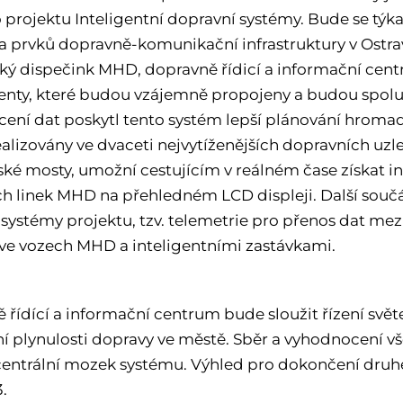
o projektu Inteligentní dopravní systémy. Bude se t
 a prvků dopravně-komunikační infrastruktury v Ostra
ý dispečink MHD, dopravně řídicí a informační centru
ty, které budou vzájemně propojeny a budou spolupr
ení dat poskytl tento systém lepší plánování hromadn
alizovány ve dvaceti nejvytíženějších dopravních uzl
ské mosty, umožní cestujícím v reálném čase získat i
h linek MHD na přehledném LCD displeji. Další součás
systémy projektu, tzv. telemetrie pro přenos dat m
 ve vozech MHD a inteligentními zastávkami.
 řídící a informační centrum bude sloužit řízení svět
í plynulosti dopravy ve městě. Sběr a vyhodnocení vš
 centrální mozek systému. Výhled pro dokončení druhé
.