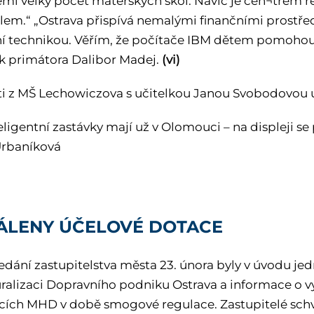
mí velký počet mateřských škol. Navíc je cen¬trem 
lem.“ „Ostrava přispívá nemalými finančními prostřed
í technikou. Věřím, že počítače IBM dětem pomohou roz
 primátora Dalibor Madej.
(vi)
ti z MŠ Lechowiczova s učitelkou Janou Svobodovou 
eligentní zastávky mají už v Olomouci – na displeji se
 Urbaníková
ÁLENY ÚČELOVÉ DOTACE
sedání zastupitelstva města 23. února byly v úvodu je
uralizaci Dopravního podniku Ostrava a informace o
cích MHD v době smogové regulace. Zastupitelé schvál