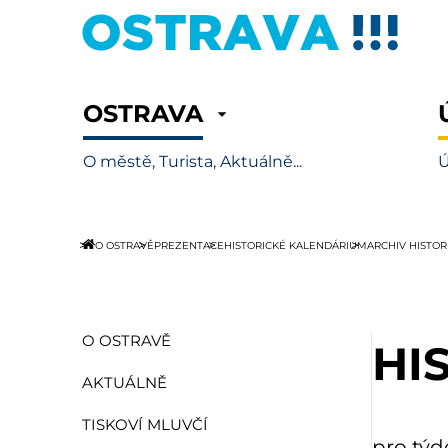
OSTRAVA
O městě, Turista, Aktuálně...
Ú
O OSTRAVĚ
PREZENTACE
HISTORICKÉ KALENDÁRIUM
ARCHIV HISTO
O OSTRAVĚ
HI
AKTUÁLNĚ
TISKOVÍ MLUVČÍ
pro týd