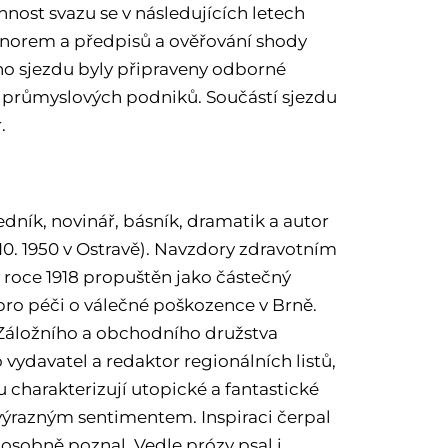
nnost svazu se v následujících letech
h norem a předpisů a ověřování shody
ého sjezdu byly připraveny odborné
o průmyslových podniků. Součástí sjezdu
.
edník, novinář, básník, dramatik a autor
10. 1950 v Ostravě). Navzdory zdravotním
 v roce 1918 propuštěn jako částečný
pro péči o válečné poškozence v Brně.
ě Záložního a obchodního družstva
vydavatel a redaktor regionálních listů,
u charakterizují utopické a fantastické
výrazným sentimentem. Inspiraci čerpal
 osobně poznal. Vedle prózy psal i