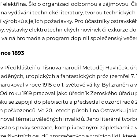
tí elektřina. Šlo o organizaci odbornou a zájmovou. Či
 na vydávání technické literatury, tvorbu technickýc
tí výrobků s jejich požadavky. Pro účastníky ostravsk
y, výstavky elektrotechnických novinek či exkurze d
é valná hromada a program doplnil společenský večer
ence 1893
v Předklášteří u Tišnova narodil Metoděj Havlíček, úř
laděných, utopických a fantastických próz (zemřel 7. 
arukoval v roce 1915 do 1. světové války. Byl zraněn a
. Od roku 1919 pracoval jako úředník Zemského úřadu 
sku se zapojil do plebiscitu a předsedal dozorčí rad
 poškozenců. Ve 20. letech působil na Ostravsku jako 
noval tématu válečných invalidů. Jeho literární tvorb
často s prvky senzace, komplikovanými zápletkami a 
ze životních osudů zmrzačených a trpících lidí, které