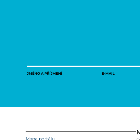
JMÉNO A PŘÍJMENÍ
E-MAIL
M
Mapa portálu