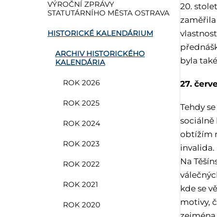
VÝROČNÍ ZPRÁVY
20. stole
STATUTÁRNÍHO MĚSTA OSTRAVA
zaměřila
vlastnos
HISTORICKÉ KALENDÁRIUM
přednášk
ARCHIV HISTORICKÉHO
byla tak
KALENDÁRIA
27. červ
ROK 2026
ROK 2025
Tehdy se 
sociálně 
ROK 2024
obtížím n
ROK 2023
invalida
Na Těšín
ROK 2022
válečných
ROK 2021
kde se vě
motivy, 
ROK 2020
zejména 