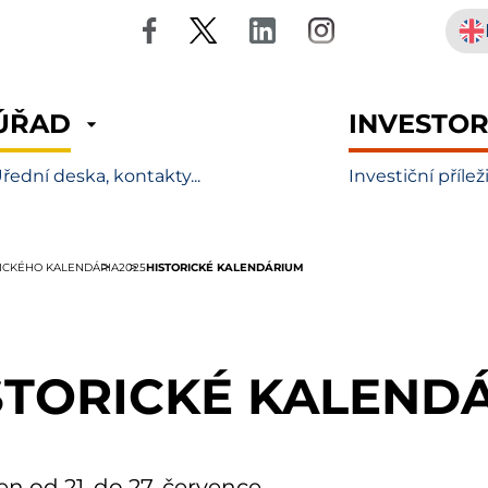
ÚŘAD
INVESTO
řední deska, kontakty...
Investiční přílež
HISTORICKÉ KALENDÁRIUM
RICKÉHO KALENDÁRIA
2025
STORICKÉ KALEND
en od 21. do 27. července