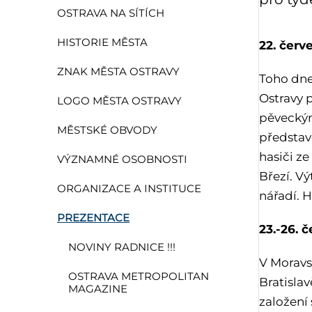
OSTRAVA NA SÍTÍCH
HISTORIE MĚSTA
22. červ
ZNAK MĚSTA OSTRAVY
Toho dne
Ostravy 
LOGO MĚSTA OSTRAVY
pěveckým
MĚSTSKÉ OBVODY
představe
hasiči ze
VÝZNAMNÉ OSOBNOSTI
Březí. V
ORGANIZACE A INSTITUCE
nářadí. 
PREZENTACE
23.-26. 
NOVINY RADNICE !!!
V Moravs
OSTRAVA METROPOLITAN
Bratislav
MAGAZINE
založení