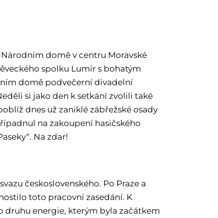
ém Národním domě v centru Moravské
 pěveckého spolku Lumír s bohatým
dním domě podvečerní divadelní
ěli si jako den k setkání zvolili také
 poblíž dnes už zaniklé zábřežské osady
 připadnul na zakoupení hasičského
Paseky“. Na zdar!
o svazu československého. Po Praze a
hostilo toto pracovní zasedání. K
ého druhu energie, kterým byla začátkem