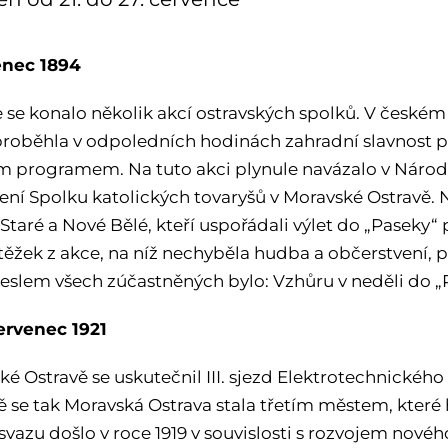
enec 1894
 se konalo několik akcí ostravských spolků. V česk
proběhla v odpoledních hodinách zahradní slavnost
 programem. Na tuto akci plynule navázalo v Náro
ní Spolku katolických tovaryšů v Moravské Ostravě. Ned
 Staré a Nové Bělé, kteří uspořádali výlet do „Paseky“
ýtěžek z akce, na níž nechyběla hudba a občerstvení,
Heslem všech zúčastněných bylo: Vzhůru v neděli do „
červenec 1921
ké Ostravě se uskutečnil III. sjezd Elektrotechnickéh
ě se tak Moravská Ostrava stala třetím městem, které 
 svazu došlo v roce 1919 v souvislosti s rozvojem nov