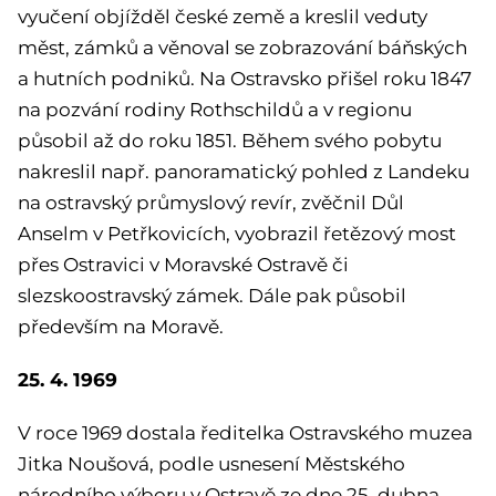
vyučení objížděl české země a kreslil veduty
měst, zámků a věnoval se zobrazování báňských
a hutních podniků. Na Ostravsko přišel roku 1847
na pozvání rodiny Rothschildů a v regionu
působil až do roku 1851. Během svého pobytu
nakreslil např. panoramatický pohled z Landeku
na ostravský průmyslový revír, zvěčnil Důl
Anselm v Petřkovicích, vyobrazil řetězový most
přes Ostravici v Moravské Ostravě či
slezskoostravský zámek. Dále pak působil
především na Moravě.
25. 4. 1969
V roce 1969 dostala ředitelka Ostravského muzea
Jitka Noušová, podle usnesení Městského
národního výboru v Ostravě ze dne 25. dubna