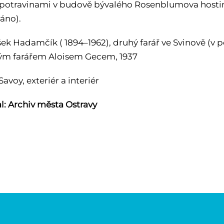
otravinami v budově bývalého Rosenblumova hostinc
áno).
šek Hadamčík ( 1894–1962), druhý farář ve Svinově (v 
m farářem Aloisem Gecem, 1937
Savoy, exteriér a interiér
l: Archiv města Ostravy