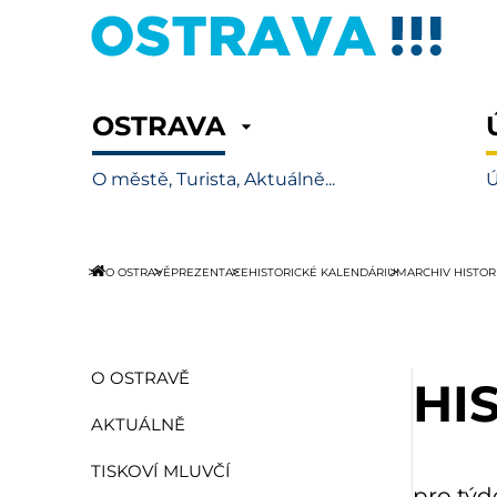
OSTRAVA
O městě, Turista, Aktuálně...
Ú
O OSTRAVĚ
PREZENTACE
HISTORICKÉ KALENDÁRIUM
ARCHIV HISTO
O OSTRAVĚ
HI
AKTUÁLNĚ
TISKOVÍ MLUVČÍ
pro týd