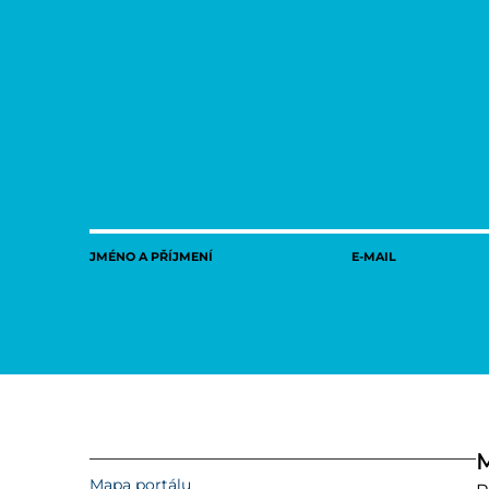
JMÉNO A PŘÍJMENÍ
E-MAIL
M
Mapa portálu