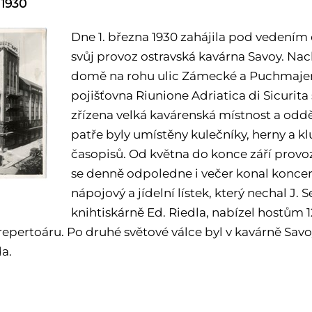
 1930
Dne 1. března 1930 zahájila pod vedením
svůj provoz ostravská kavárna Savoy. N
domě na rohu ulic Zámecké a Puchmajerov
pojišťovna Riunione Adriatica di Sicurita s
zřízena velká kavárenská místnost a odd
patře byly umístěny kulečníky, herny a k
časopisů. Od května do konce září provoz
se denně odpoledne i večer konal koncer
nápojový a jídelní lístek, který nechal J
knihtiskárně Ed. Riedla, nabízel hostům 
repertoáru. Po druhé světové válce byl v kavárně Sa
a.