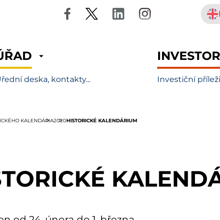
ÚŘAD
INVESTO
řední deska, kontakty...
Investiční přílež
HISTORICKÉ KALENDÁRIUM
RICKÉHO KALENDÁRIA
2020
STORICKÉ KALEND
en od 24. února do 1. března