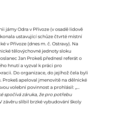
ii jámy Odra v Přívoze (v osadě lidově
konala ustavující schůze čtvrté místní
é v Přívoze (dnes m. č. Ostravy). Na
nické tělovýchovné jednoty sloku
Poslanec Jan Prokeš přednesl referát o
o hnutí a vyzval k práci pro
acii. Do organizace, do jejíhož čela byli
ů. Prokeš apeloval jmenovitě na dělnické
svou volební povinnost a prohlásil:
„…
ké spočívá záruka, že pro potřebu
V závěru slíbil brzké vybudování školy