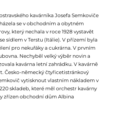
 ostravského kavárníka Josefa Semkoviče
acházela se v obchodním a obytném
y, který nechala v roce 1928 vystavět
e sídlem v Terstu (Itálie). V přízemí byla
ělení pro nekuřáky a cukrárna. V prvním
lubovna. Nechyběl velký výběr novin a
ovala kavárna letní zahrádku. V kavárně
t. Česko-německý čtyřicetistránkový
. Semkovič vytisknout vlastním nákladem v
1220 skladeb, které měl orchestr kavárny
voy zřízen obchodní dům Albina