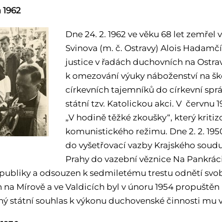
 1962
Dne 24. 2. 1962 ve věku 68 let zemřel 
Svinova (m. č. Ostravy) Alois Hadamčík
justice v řadách duchovních na Ostravs
k omezování výuky náboženství na ško
církevních tajemníků do církevní spr
státní tzv. Katolickou akci. V červnu 1
„V hodině těžké zkoušky“, který kritiz
komunistického režimu. Dne 2. 2. 195
do vyšetřovací vazby Krajského soudu
Prahy do vazební věznice Na Pankráci.
publiky a odsouzen k sedmiletému trestu odnětí svob
h na Mírově a ve Valdicích byl v únoru 1954 propuštěn
ý státní souhlas k výkonu duchovenské činnosti mu vš