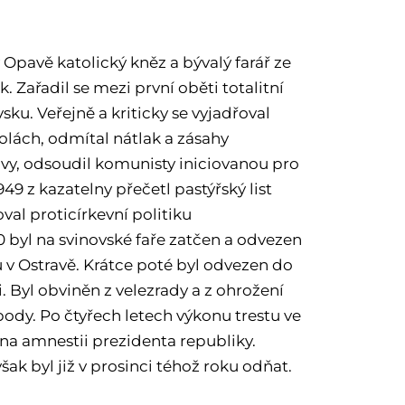
v Opavě katolický kněz a bývalý farář ze
. Zařadil se mezi první oběti totalitní
ku. Veřejně a kriticky se vyjadřoval
lách, odmítal nátlak a zásahy
ávy, odsoudil komunisty iniciovanou pro
949 z kazatelny přečetl pastýřský list
oval proticírkevní politiku
0 byl na svinovské faře zatčen a odvezen
 v Ostravě. Krátce poté byl odvezen do
 Byl obviněn z velezrady a z ohrožení
ody. Po čtyřech letech výkonu trestu ve
 na amnestii prezidenta republiky.
ak byl již v prosinci téhož roku odňat.