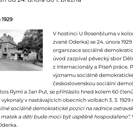
 1929
V hostinci U Rosenbluma v kolon
zvané Oderka) se 24. února 1929 
organizace sociálně demokratick
úvod zazpíval pěvecký sbor Děl
z Internacionály a Píseň práce. 
významu sociálně demokratickéh
československou sociální demokr
lois Ryml a Jan Put, se přihlásilo hned kolem 60 člen
 vykonaly v nastávajících obecních volbách 3. 3. 1929 
silné sociálně demokratické pozici na radnice ostravs
matek a dětí bude moci být úspěšně hospodařeno“.
Oderka.