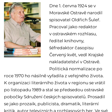
Dne 1. června 1924 se v
Moravské Ostravě narodil
spisovatel Oldřich Šuleř.
Pracoval jako redaktor
v ostravském rozhlasu,
ředitel knihovny,
šéfredaktor časopisu
Červený květ, vedl Krajské
nakladatelství v Ostravě.
Politická normalizace po
roce 1970 ho násilně vyřadila z veřejného života.
K organizaci literárního života v regionu se vrátil
po listopadu 1989 a stal se předsedou ostravské
pobočky Sdružení českých spisovatelů. Prosadil
se jako prozaik, publicista, dramatik, literární
kritik, autor televizních a rozhlasových her. Ve své