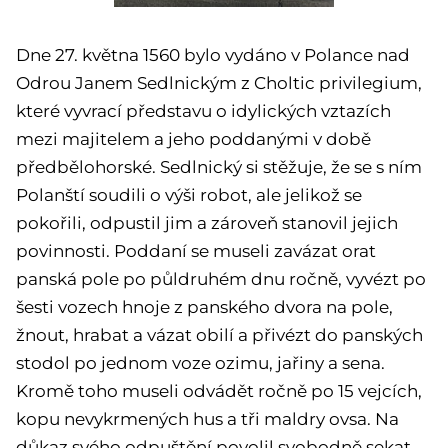
Dne 27. května 1560 bylo vydáno v Polance nad
Odrou Janem Sedlnickým z Choltic privilegium,
které vyvrací představu o idylických vztazích
mezi majitelem a jeho poddanými v době
předbělohorské. Sedlnický si stěžuje, že se s ním
Polanští soudili o výši robot, ale jelikož se
pokořili, odpustil jim a zároveň stanovil jejich
povinnosti. Poddaní se museli zavázat orat
panská pole po půldruhém dnu ročně, vyvézt po
šesti vozech hnoje z panského dvora na pole,
žnout, hrabat a vázat obilí a přivézt do panských
stodol po jednom voze ozimu, jařiny a sena.
Kromě toho museli odvádět ročně po 15 vejcích,
kopu nevykrmených hus a tři maldry ovsa. Na
důkaz svého odpuštění povolil svobodně sekat