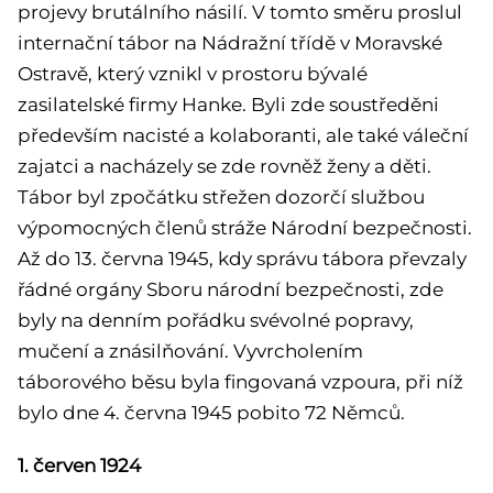
projevy brutálního násilí. V tomto směru proslul
internační tábor na Nádražní třídě v Moravské
Ostravě, který vznikl v prostoru bývalé
zasilatelské firmy Hanke. Byli zde soustředěni
především nacisté a kolaboranti, ale také váleční
zajatci a nacházely se zde rovněž ženy a děti.
Tábor byl zpočátku střežen dozorčí službou
výpomocných členů stráže Národní bezpečnosti.
Až do 13. června 1945, kdy správu tábora převzaly
řádné orgány Sboru národní bezpečnosti, zde
byly na denním pořádku svévolné popravy,
mučení a znásilňování. Vyvrcholením
táborového běsu byla fingovaná vzpoura, při níž
bylo dne 4. června 1945 pobito 72 Němců.
1. červen 1924