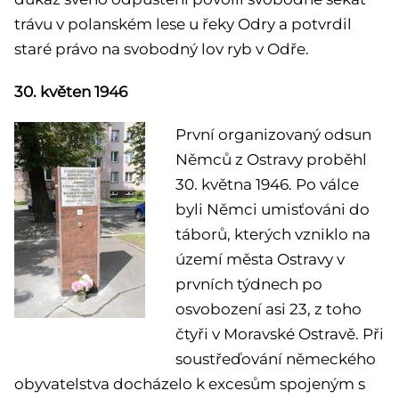
trávu v polanském lese u řeky Odry a potvrdil
staré právo na svobodný lov ryb v Odře.
30. květen 1946
První organizovaný odsun
Němců z Ostravy proběhl
30. května 1946. Po válce
byli Němci umisťováni do
táborů, kterých vzniklo na
území města Ostravy v
prvních týdnech po
osvobození asi 23, z toho
čtyři v Moravské Ostravě. Při
soustřeďování německého
obyvatelstva docházelo k excesům spojeným s