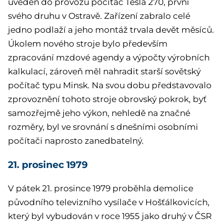
uveden do provozu počítač Tesla 270, první
svého druhu v Ostravě. Zařízení zabralo celé
jedno podlaží a jeho montáž trvala devět měsíců.
Úkolem nového stroje bylo především
zpracování mzdové agendy a výpočty výrobních
kalkulací, zároveň měl nahradit starší sovětský
počítač typu Minsk. Na svou dobu představovalo
zprovoznění tohoto stroje obrovský pokrok, byť
samozřejmě jeho výkon, nehledě na značné
rozměry, byl ve srovnání s dnešními osobními
počítači naprosto zanedbatelný.
21. prosinec 1979
V pátek 21. prosince 1979 proběhla demolice
původního televizního vysílače v Hošťálkovicích,
který byl vybudován v roce 1955 jako druhý v ČSR