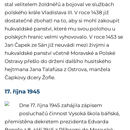
stal velitelem žoldnéřů a bojoval ve službách
polského krále Vladislava III. V roce 1438 již
dostatečně zbohatl na to, aby si mohl zakoupit
hukvaldské panství, které mu svou polohou u
polských hranic velmi vyhovovalo. V roce 1453 se
Jan Čapek ze Sán již neuvádí mezi živými a
hukvaldské panství včetně Moravské a Polské
Ostravy přešlo do držení dalšího husitského
hejtmana Jana Talafúsa z Ostrova, manžela
Čapkovy dcery Žofie.
17. října 1945
Dne 17. října 1945 zahájila zápisem
posluchačů činnost Vysoká škola báňská,
přemístěna dekretem prezidenta Edvarda
Beneše z 8. září 1945 z Příbrami do Moravské