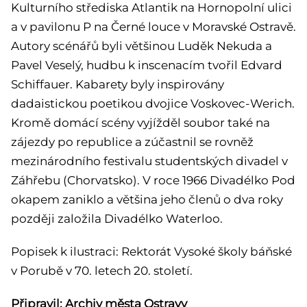
Kulturního střediska Atlantik na Hornopolní ulici
a v pavilonu P na Černé louce v Moravské Ostravě.
Autory scénářů byli většinou Luděk Nekuda a
Pavel Veselý, hudbu k inscenacím tvořil Edvard
Schiffauer. Kabarety byly inspirovány
dadaistickou poetikou dvojice Voskovec-Werich.
Kromě domácí scény vyjížděl soubor také na
zájezdy po republice a zúčastnil se rovněž
mezinárodního festivalu studentských divadel v
Záhřebu (Chorvatsko). V roce 1966 Divadélko Pod
okapem zaniklo a většina jeho členů o dva roky
později založila Divadélko Waterloo.
Popisek k ilustraci: Rektorát Vysoké školy báňské
v Porubě v 70. letech 20. století.
Připravil: Archiv města Ostravy