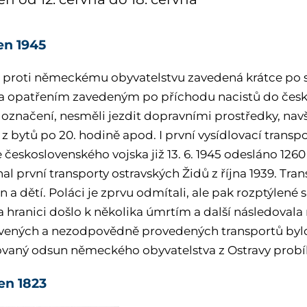
ven 1945
 proti německému obyvatelstvu zavedená krátce po s
 opatřením zavedeným po příchodu nacistů do český
 označení, nesměli jezdit dopravními prostředky, navš
 z bytů po 20. hodině apod. I první vysídlovací trans
 československého vojska již 13. 6. 1945 odesláno 1260
l první transporty ostravských Židů z října 1939. Tran
 a dětí. Poláci je zprvu odmítali, ale pak rozptýlené
a hranici došlo k několika úmrtím a další následoval
vených a nezodpovědně provedených transportů bylo 
vaný odsun německého obyvatelstva z Ostravy probíha
ven 1823