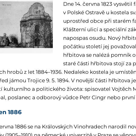
Dne 14. června 1823 vysvětil 
v Polské Ostravě u kostela sv.
uprostřed obce při starém fa
Klášterní ulicí a speciální 
napospas osudu. Nový hřbitov
počátku století jej považoval
hřbitova se nalézá pomník ob
staré části hřbitova stojí z
ch hrobů z let 1884–1936. Nedaleko kostela je umístěn
řed jámou Trojice 9. 5. 1894. V novější části hřbitov
 kulturního a politického života: spisovatel Vojtěch 
al, poslanec a odborový vůdce Petr Cingr nebo první 
ven 1886
ervna 1886 se na Královských Vinohradech narodil novi
áv (1905–1910) na německé univerzitě v Praze se věnova