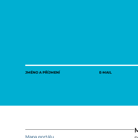
JMÉNO A PŘÍJMENÍ
E-MAIL
M
Mapa portálu