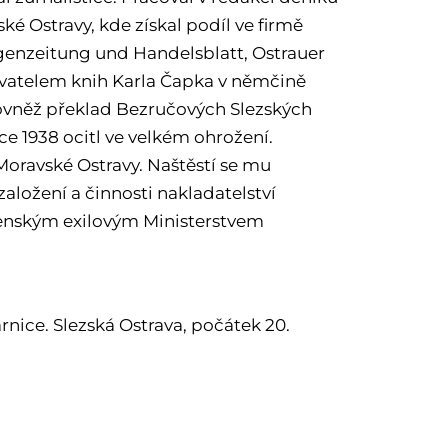
ké Ostravy, kde získal podíl ve firmě
orgenzeitung und Handelsblatt, Ostrauer
davatelem knih Karla Čapka v němčině
rovněž překlad Bezručových Slezských
ce 1938 ocitl ve velkém ohrožení.
 Moravské Ostravy. Naštěstí se mu
aložení a činnosti nakladatelství
venským exilovým Ministerstvem
rnice. Slezská Ostrava, počátek 20.