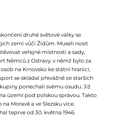
končení druhé světové války se
ch zemí vůči Židům. Museli nosit
těvovat veřejné místnosti a sady,
port Němců z Ostravy, v němž bylo za
 osob na Krnovsko ke státní hranici,
sport se skládal převážně ze starších
 skupiny ponechali svému osudu. Již
a na území pod polskou správou. Takto
na Moravě a ve Slezsku více.
l teprve od 30. května 1946.