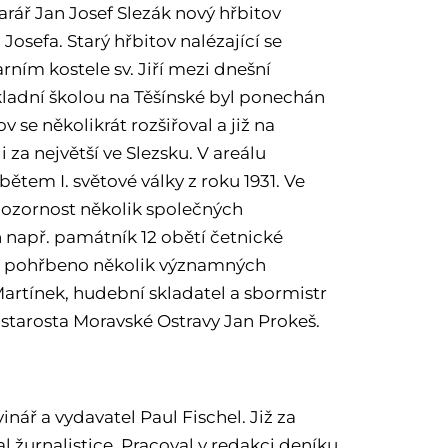
farář Jan Josef Slezák nový hřbitov
 Josefa. Starý hřbitov nalézající se
rním kostele sv. Jiří mezi dnešní
základní školou na Těšínské byl ponechán
 se několikrát rozšiřoval a již na
i za největší ve Slezsku. V areálu
ětem I. světové války z roku 1931. Ve
a pozornost několik společných
 např. památník 12 obětí četnické
a je pohřbeno několik významných
Martínek, hudební skladatel a sbormistr
starosta Moravské Ostravy Jan Prokeš.
nář a vydavatel Paul Fischel. Již za
l žurnalistice. Pracoval v redakci deníku