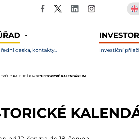
ÚŘAD
INVESTO
řední deska, kontakty...
Investiční přílež
HISTORICKÉ KALENDÁRIUM
RICKÉHO KALENDÁRIA
2017
STORICKÉ KALEND
en od 12. června do 18. června