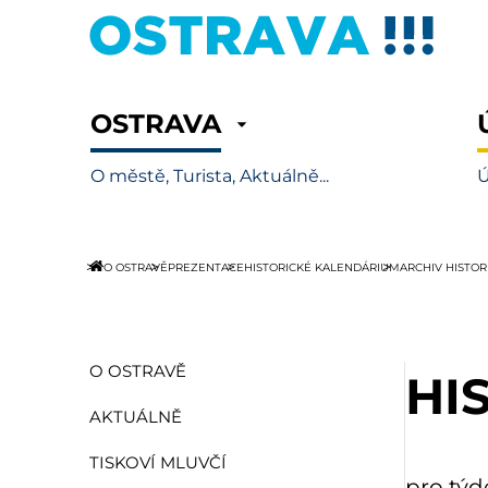
OSTRAVA
O městě, Turista, Aktuálně...
Ú
O OSTRAVĚ
PREZENTACE
HISTORICKÉ KALENDÁRIUM
ARCHIV HISTO
O OSTRAVĚ
HI
AKTUÁLNĚ
TISKOVÍ MLUVČÍ
pro týd