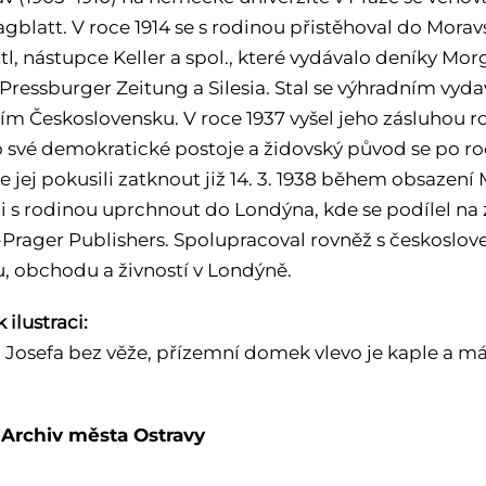
gblatt. V roce 1914 se s rodinou přistěhoval do Moravs
ttl, nástupce Keller a spol., které vydávalo deníky M
 Pressburger Zeitung a Silesia. Stal se výhradním vy
ším Československu. V roce 1937 vyšel jeho zásluhou 
ro své demokratické postoje a židovský původ se po ro
e jej pokusili zatknout již 14. 3. 1938 během obsazení
i s rodinou uprchnout do Londýna, kde se podílel na z
-Prager Publishers. Spolupracoval rovněž s českoslo
, obchodu a živností v Londýně.
 ilustraci:
. Josefa bez věže, přízemní domek vlevo je kaple a má
l Archiv města Ostravy