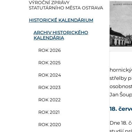
VÝROČNÍ ZPRÁVY
STATUTÁRNÍHO MĚSTA OSTRAVA
HISTORICKÉ KALENDÁRIUM
ARCHIV HISTORICKÉHO
KALENDÁRIA
ROK 2026
ROK 2025
hornický
ROK 2024
střelby p
osobností
ROK 2023
Jan Šoup
ROK 2022
18. čer
ROK 2021
Dne 18. č
ROK 2020
studií pr