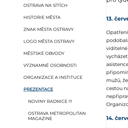
OSTRAVA NA SÍTÍCH
HISTORIE MĚSTA
13. čer
ZNAK MĚSTA OSTRAVY
Opatření
podobala
LOGO MĚSTA OSTRAVY
viditelné
MĚSTSKÉ OBVODY
vycházet
asistence
VÝZNAMNÉ OSOBNOSTI
připomína
ORGANIZACE A INSTITUCE
mužů, žen
cestou n
PREZENTACE
nepřipra
NOVINY RADNICE !!!
Organizo
OSTRAVA METROPOLITAN
14. čer
MAGAZINE