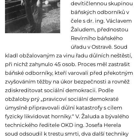
devítičlennou skupinou
báňských odborníků v
čele s dr. ing. Václavem
Žaludem, přednostou
Revírního báňského
úřadu v Ostravě. Soud
kladl obžalovaným za vinu řadu důlních neštěstí,
při nichž zahynulo 45 osob. Proces měl zastrašit
báňské odborníky, kteří varovali před překotným
zvyšováním těžby na úkor bezpečnosti a rovněž
zdiskreditovat sociální demokracii. Podle
obžaloby prý „pravicoví sociální demokraté
úmyslně připravovali důlní katastrofy s cílem
fyzicky likvidovat horníky.“ V. Žaluda a bývalého
technického ředitele OKD ing. Josefa Herela
soud odsoudil k trestu smrti, dva další techniky