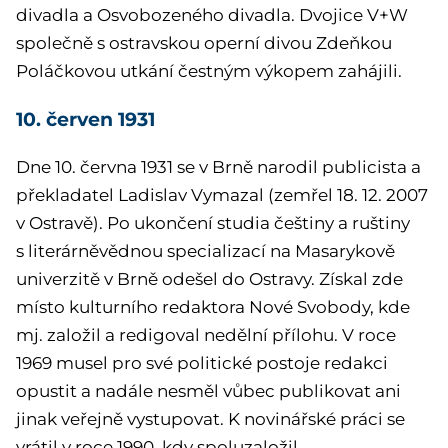
divadla a Osvobozeného divadla. Dvojice V+W
společně s ostravskou operní divou Zdeňkou
Poláčkovou utkání čestným výkopem zahájili.
10. červen 1931
Dne 10. června 1931 se v Brně narodil publicista a
překladatel Ladislav Vymazal (zemřel 18. 12. 2007
v Ostravě). Po ukončení studia češtiny a ruštiny
s literárněvědnou specializací na Masarykově
univerzitě v Brně odešel do Ostravy. Získal zde
místo kulturního redaktora Nové Svobody, kde
mj. založil a redigoval nedělní přílohu. V roce
1969 musel pro své politické postoje redakci
opustit a nadále nesměl vůbec publikovat ani
jinak veřejně vystupovat. K novinářské práci se
vrátil v roce 1990, kdy spoluzaložil