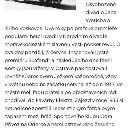
Osvobozené
divadlo Jana
Wericha a
Jiřího Voskovce. Dva roky po pražské premiéře
populární herci uvedli v Národním divadle
moravskoslezském slavnou Vest-pocket revui. O
dva dny později, 7. června, inscenovali ještě
premiéru Skafandr a následujícího dne féerii
Kostky jsou vrženy. V Ostravě pak hostovali
rovněž s Jaroslavem Ježkem každoročně, vždy
v květnu nebo na začátku června, až do r. 1937. Ve
městě měli řadu přátel a po představeních rádi
chodívali do kavárny Elektra. Zájezd v roce 1935 si
netradičně zpestřili recesistickým fotbalovým
zápasem mezi hráči Sportovního klubu Odra
Přívoz na Oderce a herci ostravského českého