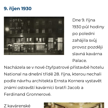
9. říjen 1930
Dne 9. října
1930 půl hodiny
po poledni
zahájila svůj
provoz později
slavná kavárna
Palace.
Nacházela se v nové čtyřpatrové přístavbě hotelu
National na dnešní třídě 28. října, kterou nechali
podle návrhu architekta Ernsta Kornera vystavět
známí ostravští kavárníci bratři Jacob a
Ferdinand Gronnerové.
Z kavárenské