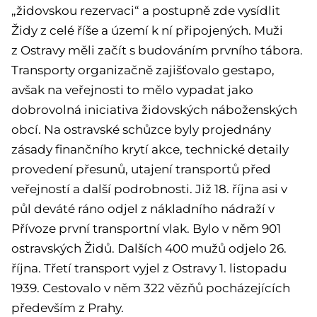
„židovskou rezervaci“ a postupně zde vysídlit
Židy z celé říše a území k ní připojených. Muži
z Ostravy měli začít s budováním prvního tábora.
Transporty organizačně zajišťovalo gestapo,
avšak na veřejnosti to mělo vypadat jako
dobrovolná iniciativa židovských náboženských
obcí. Na ostravské schůzce byly projednány
zásady finančního krytí akce, technické detaily
provedení přesunů, utajení transportů před
veřejností a další podrobnosti. Již 18. října asi v
půl deváté ráno odjel z nákladního nádraží v
Přívoze první transportní vlak. Bylo v něm 901
ostravských Židů. Dalších 400 mužů odjelo 26.
října. Třetí transport vyjel z Ostravy 1. listopadu
1939. Cestovalo v něm 322 vězňů pocházejících
především z Prahy.