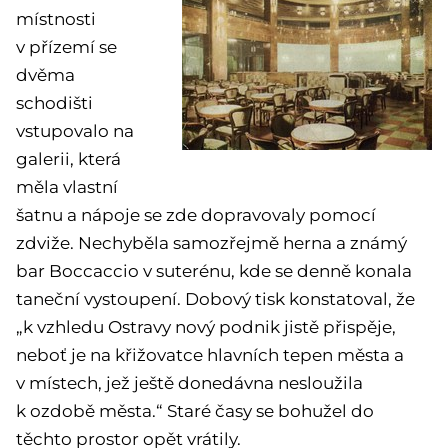
místnosti
v přízemí se
dvěma
schodišti
vstupovalo na
galerii, která
měla vlastní
šatnu a nápoje se zde dopravovaly pomocí
zdviže. Nechyběla samozřejmě herna a známý
bar Boccaccio v suterénu, kde se denně konala
taneční vystoupení. Dobový tisk konstatoval, že
„k vzhledu Ostravy nový podnik jistě přispěje,
neboť je na křižovatce hlavních tepen města a
v místech, jež ještě donedávna nesloužila
k ozdobě města.“ Staré časy se bohužel do
těchto prostor opět vrátily.