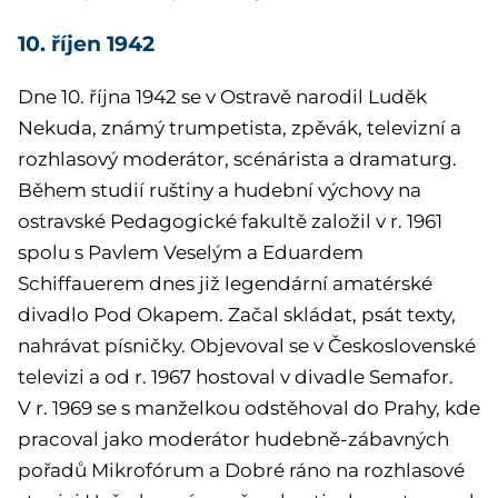
10. říjen 1942
Dne 10. října 1942 se v Ostravě narodil Luděk
Nekuda, známý trumpetista, zpěvák, televizní a
rozhlasový moderátor, scénárista a dramaturg.
Během studií ruštiny a hudební výchovy na
ostravské Pedagogické fakultě založil v r. 1961
spolu s Pavlem Veselým a Eduardem
Schiffauerem dnes již legendární amatérské
divadlo Pod Okapem. Začal skládat, psát texty,
nahrávat písničky. Objevoval se v Československé
televizi a od r. 1967 hostoval v divadle Semafor.
V r. 1969 se s manželkou odstěhoval do Prahy, kde
pracoval jako moderátor hudebně-zábavných
pořadů Mikrofórum a Dobré ráno na rozhlasové