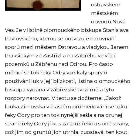
ostravském
městském
obvodu Nová
Ves. Je v listině olomouckého biskupa Stanislava
Pavlovského, kterou se potvrzuje narovnání
sporů mezi městem Ostravou a vladykou Janem
Prakšickým ze Zástřizl a na Zábřehu ve věci
pozemků u Zábřehu nad Odrou. Pro často
měnící se tok řeky Odry vznikaly spory o
používání luk v její blízkosti, listina olomouckého
biskupa vydaná v zábřežské tvrzi měla tyto
rozpory narovnat. V textu se dočteme: „Jakož
louka Zimovská v čiastém proměňování se toku
řeky Odry pro ten tok nynější sešla a na druhej
straně řeky Odry jí kus za touž řekou s oné strany,
což jim od gruntů jich utrhla, zuostavá, ten kout