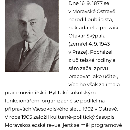
Dne 16. 9. 1877 se
v Moravské Ostravě
narodil publicista,
nakladatel a prozaik
Otakar Skýpala
(zemřel 4. 9. 1943
v Praze). Pocházel
z učitelské rodiny a
sám začal zprvu
pracovat jako učitel,
více ho však zajímala
práce novinářská. Byl také sokolským
funkcionářem, organizačně se podílel na
přípravách Všesokolského sletu 1902 v Ostravě.
V roce 1905 založil kulturně-politický časopis
Moravskoslezská revue, jenž se měl programově