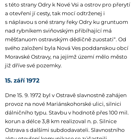
s této strany Odry k Nové Vsi a ostrov pro přerytí
a otevření jí cesty, tak mocí odtrženej i
s náplavou s oné strany řeky Odry ku gruntuom
nad rybníkem sviňovským přibíhající má
měšťanuom ostravským dědičně zuostati“. Od
svého založení byla Nová Ves poddanskou obcí
Moravské Ostravy, na jejímž území mělo město
již dříve své pozemky.
15. září 1972
Dne 15. 9. 1972 byl v Ostravě slavnostně zahájen
provoz na nové Mariánskohorské ulici, silnici
dálničního typu. Stavbu v hodnotě přes 100 mil.
korun a délce 3,8 km realizoval n. p. Silnice
Ostrava s dalšími subdodavateli. Slavnostního
aktu otevření komunikace se zúčastnili