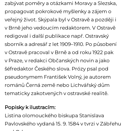
zabývat poměry a otázkami Moravy a Slezska,
propagovat pokrokové myšlenky a zájem o
veřejný život. Skýpala byl v Ostravě a později i
v Brně jeho vedoucím redaktorem. V Ostravě
redigoval i další publikace např. Ostravský
sborník a adresář z let 1909–1910. Po působení
v Ostravě pracoval v Brně a od roku 1922 pak
v Praze, v redakci Občanských novin a jako
šéfredaktor Českého slova. Prózy psal pod
pseudonymem František Volný, je autorem
románů Černá země nebo Lichvářský dům
tematicky zakotvených v ostravské realitě.
Popisky k ilustracím:
Listina olomouckého biskupa Stanislava
Pavlovského vydaná 15. 9. 1584 v tvrzi v Zábřehu