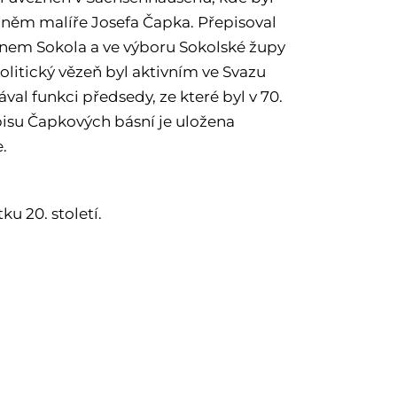
zněm malíře Josefa Čapka. Přepisoval
členem Sokola a ve výboru Sokolské župy
politický vězeň byl aktivním ve Svazu
al funkci předsedy, ze které byl v 70.
pisu Čapkových básní je uložena
.
u 20. století.