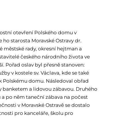
vnostní otevření Polského domu v
e ho starosta Moravské Ostravy dr.
é městské rady, okresní hejtman a
tavitelé českého národního života ve
ší. Pořad oslav byl přesně stanoven:
užby v kostele sv. Václava, kde se také
l k Polskému domu. Následoval obřad
aly banketem a lidovou zábavou. Druhého
 a po něm taneční zábava na počest
ečnosti v Moravské Ostravě se dostalo
tnosti pro kanceláře, školu pro