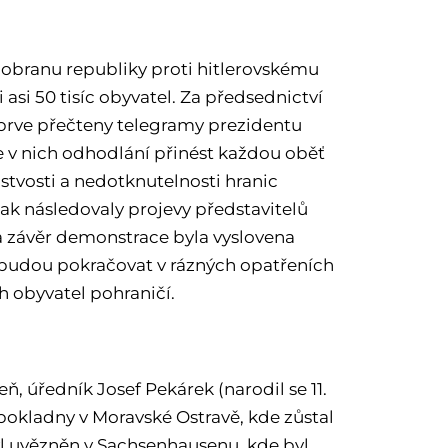
obranu republiky proti hitlerovskému
si 50 tisíc obyvatel. Za předsednictví
prve přečteny telegramy prezidentu
 v nich odhodlání přinést každou oběť
stvosti a nedotknutelnosti hranic
pak následovaly projevy představitelů
 na závěr demonstrace byla vyslovena
e budou pokračovat v rázných opatřeních
h obyvatel pohraničí.
eň, úředník Josef Pekárek (narodil se 11.
 pokladny v Moravské Ostravě, kde zůstal
yl uvězněn v Sachsenhausenu, kde byl