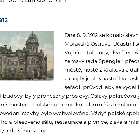
912
Dne 8. 9. 1912 se konalo sla
Moravské Ostravě. Účastnil s
Vojtěch Johanny, dva členov
zemský rada Spengler, předs
městě, hosté z Krakova a dal
zahájily je slavnostní bohosl
seřadil průvod, aby se vyda
í budovy, byly proneseny proslovy. Oslavy pokračov
 místnostech Polského domu konal krmáš s tombolou
rovedení stavby bylo vychvalováno. Vždyť polské spol
ho a plesového sálu, restaurace a pivnice, získala mís
y a další prostory.