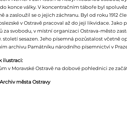
 do konce války. V koncentračním táboře byl spoluvě
ě a zasloužil se o jejich záchranu. Byl od roku 1912 
lezské v Ostravě pracoval až do její likvidace. Jako 
 za svobodu, v místní organizaci Ostrava-město zastáv
0. století sesazen. Jeho písemná pozůstalost včetně o
rním archivu Památníku národního písemnictví v Praze
 ilustraci:
ům v Moravské Ostravě na dobové pohlednici ze začátk
 Archiv města Ostravy