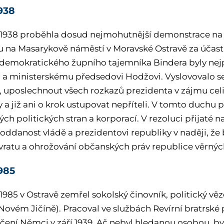
1938
. 1938 proběhla dosud nejmohutnější demonstrace na 
na Masarykově náměstí v Moravské Ostravě za účasti a
 demokratického župního tajemníka Bindera byly nej
 a ministerskému předsedovi Hodžovi. Vyslovovalo se
i, uposlechnout všech rozkazů prezidenta v zájmu celi
 a již ani o krok ustupovat nepříteli. V tomto duchu 
ých politických stran a korporací. V rezoluci přijaté
 oddanost vládě a prezidentovi republiky v naději, ž
zvratu a ohrožování občanských práv republice věrnýc
1985
 1985 v Ostravě zemřel sokolský činovník, politický věz
 Novém Jičíně). Pracoval ve službách Revírní bratrské
tčení Němci v září 1939. Ač nebyl hledanou osobou, b