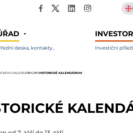
ÚŘAD
INVESTO
řední deska, kontakty...
Investiční přílež
HISTORICKÉ KALENDÁRIUM
RICKÉHO KALENDÁRIA
2015
STORICKÉ KALEND
n od 7. září do 13. září