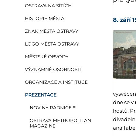
OSTRAVA NA SÍTÍCH
HISTORIE MĚSTA
8. září 1
ZNAK MĚSTA OSTRAVY
LOGO MĚSTA OSTRAVY
MĚSTSKÉ OBVODY
VÝZNAMNÉ OSOBNOSTI
ORGANIZACE A INSTITUCE
vysvěcen
PREZENTACE
dne se v
NOVINY RADNICE !!!
hostů. P
divadelní
OSTRAVA METROPOLITAN
MAGAZINE
analfabet