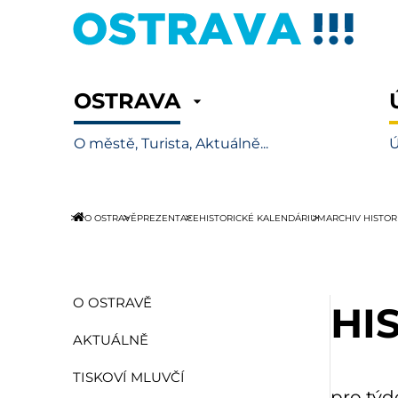
OSTRAVA
O městě, Turista, Aktuálně...
Ú
O OSTRAVĚ
PREZENTACE
HISTORICKÉ KALENDÁRIUM
ARCHIV HISTO
O OSTRAVĚ
HI
AKTUÁLNĚ
TISKOVÍ MLUVČÍ
pro týde