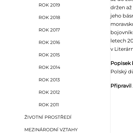
ROK 2019
držen až
jeho básn
ROK 2018
moravskos
ROK 2017
bojovníků
letech 2
ROK 2016
v Literá
ROK 2015
Popisek k
ROK 2014
Polský d
ROK 2013
Připravil
ROK 2012
ROK 2011
ŽIVOTNÍ PROSTŘEDÍ
MEZINÁRODNÍ VZTAHY