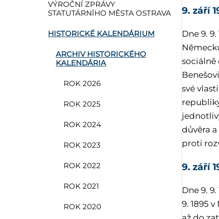
VÝROČNÍ ZPRÁVY
9. září 
STATUTÁRNÍHO MĚSTA OSTRAVA
Dne 9. 9
HISTORICKÉ KALENDÁRIUM
Německu 
ARCHIV HISTORICKÉHO
sociálně
KALENDÁRIA
Benešovi
ROK 2026
své vlast
republiky
ROK 2025
jednotliv
ROK 2024
důvěra a
proti ro
ROK 2023
9. září 
ROK 2022
ROK 2021
Dne 9. 9.
9. 1895 v
ROK 2020
až do za