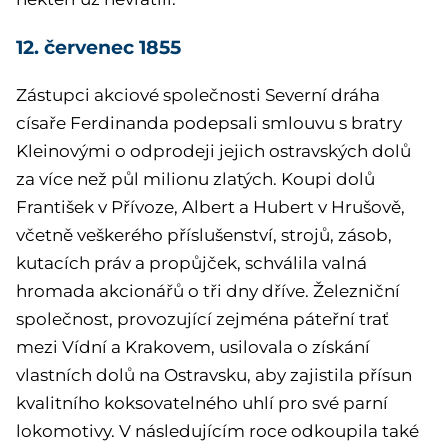
12. červenec 1855
Zástupci akciové společnosti Severní dráha
císaře Ferdinanda podepsali smlouvu s bratry
Kleinovými o odprodeji jejich ostravských dolů
za více než půl milionu zlatých. Koupi dolů
František v Přívoze, Albert a Hubert v Hrušově,
včetně veškerého příslušenství, strojů, zásob,
kutacích práv a propůjček, schválila valná
hromada akcionářů o tři dny dříve. Železniční
společnost, provozující zejména páteřní trať
mezi Vídní a Krakovem, usilovala o získání
vlastních dolů na Ostravsku, aby zajistila přísun
kvalitního koksovatelného uhlí pro své parní
lokomotivy. V následujícím roce odkoupila také