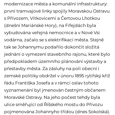
modernizace města a komunální infrastruktury:
první tramvajové linky spojily Moravskou Ostravu
s Přívozem, Vítkovicemi a Čertovou Lhotkou
(dnešní Mariánské Hory), na Fifejdách byla
vybudována veřejná nemocnice a v Nové Vsi
vodárna, začalo se s elektrifikací města. Stejně
tak se Johannymu podařilo dokončit složitá
jednání o vymezení stavebního rajonu, které bylo
předpokladem územního plánování výstavby a
přestavby města. Za zásluhy na poli obecní i
zemské politiky obdržel v únoru 1895 rytířský kříž
řádu Františka Josefa a v rámci oslav tohoto
vyznamenání byl jmenován čestným občanem
Moravské Ostravy. Na jeho počest tehdy byla
ulice směřující od Říšského mostu do Přívozu
pojmenována Johannyho třídou (dnes Sokolská).