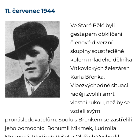
11. červenec 1944
Ve Staré Bělé byli
gestapem obklíčeni
členové diverzní
skupiny soustředěné
kolem mladého dělníka
Vítkovických železáren
Karla Břenka.
V bezvýchodné situaci
raději zvolili smrt
vlastní rukou, než by se
vzdali svým
pronásledovatelům. Spolu s Břenkem se zastřelili
jeho pomocníci Bohumil Mikmek, Ludmila
Mutinová, Vladimír Vašut a Oldřich Vychodil.