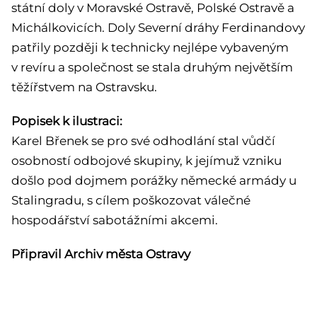
státní doly v Moravské Ostravě, Polské Ostravě a
Michálkovicích. Doly Severní dráhy Ferdinandovy
patřily později k technicky nejlépe vybaveným
v revíru a společnost se stala druhým největším
těžířstvem na Ostravsku.
Popisek k ilustraci:
Karel Břenek se pro své odhodlání stal vůdčí
osobností odbojové skupiny, k jejímuž vzniku
došlo pod dojmem porážky německé armády u
Stalingradu, s cílem poškozovat válečné
hospodářství sabotážními akcemi.
Připravil Archiv města Ostravy