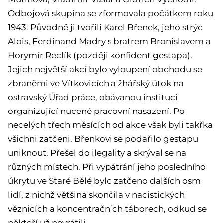
Odbojová skupina se zformovala počátkem roku
1943. Původně ji tvořili Karel Břenek, jeho strýc
Alois, Ferdinand Madry s bratrem Bronislavem a
Horymír Reclík (později konfident gestapa).
Jejich největší akcí bylo vyloupení obchodu se
zbraněmi ve Vítkovicích a žhářský útok na
ostravský Úřad práce, obávanou instituci
organizující nucené pracovní nasazení. Po
necelých třech měsících od akce však byli takřka
všichni zatčeni. Břenkovi se podařilo gestapu
uniknout. Přešel do ilegality a skrýval se na
různých místech. Při vypátrání jeho posledního
úkrytu ve Staré Bělé bylo zatčeno dalších osm
lidí, z nichž většina skončila v nacistických
věznicích a koncentračních táborech, odkud se
někteří už nevrátili.