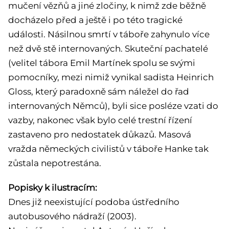
mučení vězňů a jiné zločiny, k nimž zde běžně
docházelo před a ještě i po této tragické
události. Násilnou smrtí v táboře zahynulo více
než dvě stě internovaných. Skuteční pachatelé
(velitel tábora Emil Martínek spolu se svými
pomocníky, mezi nimiž vynikal sadista Heinrich
Gloss, který paradoxně sám náležel do řad
internovaných Němců), byli sice posléze vzati do
vazby, nakonec však bylo celé trestní řízení
zastaveno pro nedostatek důkazů. Masová
vražda německých civilistů v táboře Hanke tak
zůstala nepotrestána.
Popisky k ilustracím:
Dnes již neexistující podoba ústředního
autobusového nádraží (2003).