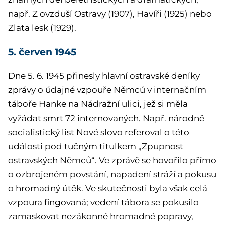
např. Z ovzduší Ostravy (1907), Havíři (1925) nebo
Zlata lesk (1929).
5. červen 1945
Dne 5. 6. 1945 přinesly hlavní ostravské deníky
zprávy o údajné vzpouře Němců v internačním
táboře Hanke na Nádražní ulici, jež si měla
vyžádat smrt 72 internovaných. Např. národně
socialistický list Nové slovo referoval o této
události pod tučným titulkem „Zpupnost
ostravských Němců“. Ve zprávě se hovořilo přímo
o ozbrojeném povstání, napadení stráží a pokusu
o hromadný útěk. Ve skutečnosti byla však celá
vzpoura fingovaná; vedení tábora se pokusilo
zamaskovat nezákonné hromadné popravy,