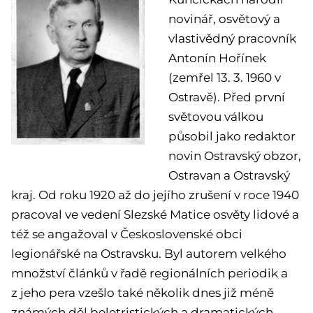
novinář, osvětový a
vlastivědný pracovník
Antonín Hořínek
(zemřel 13. 3. 1960 v
Ostravě). Před první
světovou válkou
působil jako redaktor
novin Ostravský obzor,
Ostravan a Ostravský
kraj. Od roku 1920 až do jejího zrušení v roce 1940
pracoval ve vedení Slezské Matice osvěty lidové a
též se angažoval v Československé obci
legionářské na Ostravsku. Byl autorem velkého
množství článků v řadě regionálních periodik a
z jeho pera vzešlo také několik dnes již méně
známých děl beletristických a dramatických,