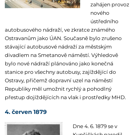
zahájen provoz
nového
ústředního
autobusového nádraží, ve zkratce známého
Ostravanům jako ÚAN. Současně bylo zrušeno
stávající autobusové nádraží za městským
divadlem na Smetanově náměstí. Výhledově
bylo nové nádraží plánováno jako konečná
stanice pro všechny autobusy, zajíždějící do
Ostravy, přičemž dopravní uzel na náměstí
Republiky měl umožnit rychlý a pohodlný
přestup dojíždějících na vlak i prostředky MHD.
4. červen 1879
Dne 4. 6. 1879 se v
Kunčičkách narodil