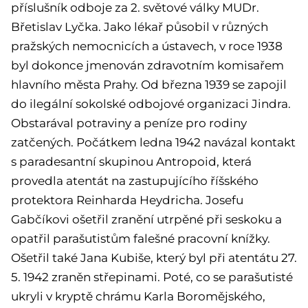
příslušník odboje za 2. světové války MUDr.
Břetislav Lyčka. Jako lékař působil v různých
pražských nemocnicích a ústavech, v roce 1938
byl dokonce jmenován zdravotním komisařem
hlavního města Prahy. Od března 1939 se zapojil
do ilegální sokolské odbojové organizaci Jindra.
Obstarával potraviny a peníze pro rodiny
zatčených. Počátkem ledna 1942 navázal kontakt
s paradesantní skupinou Antropoid, která
provedla atentát na zastupujícího říšského
protektora Reinharda Heydricha. Josefu
Gabčíkovi ošetřil zranění utrpěné při seskoku a
opatřil parašutistům falešné pracovní knížky.
Ošetřil také Jana Kubiše, který byl při atentátu 27.
5. 1942 zraněn střepinami. Poté, co se parašutisté
ukryli v kryptě chrámu Karla Boromějského,