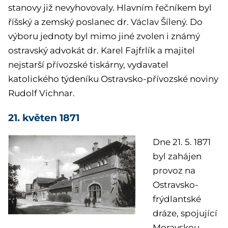
stanovy již nevyhovovaly. Hlavním řečníkem byl
říšský a zemský poslanec dr. Václav Šílený. Do
výboru jednoty byl mimo jiné zvolen i známý
ostravský advokát dr. Karel Fajfrlík a majitel
nejstarší přívozské tiskárny, vydavatel
katolického týdeníku Ostravsko-přívozské noviny
Rudolf Vichnar.
21. květen 1871
Dne 21. 5. 1871
byl zahájen
provoz na
Ostravsko-
frýdlantské
dráze, spojující
Moravskou