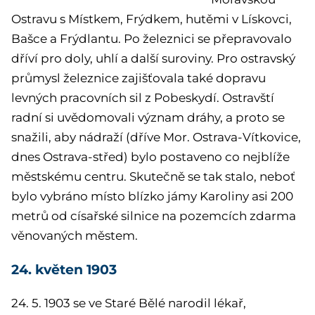
Ostravu s Místkem, Frýdkem, hutěmi v Lískovci,
Bašce a Frýdlantu. Po železnici se přepravovalo
dříví pro doly, uhlí a další suroviny. Pro ostravský
průmysl železnice zajišťovala také dopravu
levných pracovních sil z Pobeskydí. Ostravští
radní si uvědomovali význam dráhy, a proto se
snažili, aby nádraží (dříve Mor. Ostrava-Vítkovice,
dnes Ostrava-střed) bylo postaveno co nejblíže
městskému centru. Skutečně se tak stalo, neboť
bylo vybráno místo blízko jámy Karoliny asi 200
metrů od císařské silnice na pozemcích zdarma
věnovaných městem.
24. květen 1903
24. 5. 1903 se ve Staré Bělé narodil lékař,