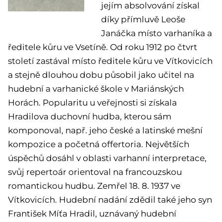
jejím absolvování získal
díky přímluvě Leoše
Janáčka místo varhaníka a
ředitele kůru ve Vsetíně. Od roku 1912 po čtvrt
století zastával místo ředitele kůru ve Vítkovicích
a stejně dlouhou dobu působil jako učitel na
hudební a varhanické škole v Mariánských
Horách. Popularitu u veřejnosti si získala
Hradilova duchovní hudba, kterou sám
komponoval, např. jeho české a latinské mešní
kompozice a početná offertoria. Největších
úspěchů dosáhl v oblasti varhanní interpretace,
svůj repertoár orientoval na francouzskou
romantickou hudbu. Zemřel 18. 8. 1937 ve
Vítkovicích. Hudební nadání zdědil také jeho syn
František Míťa Hradil, uznávaný hudební