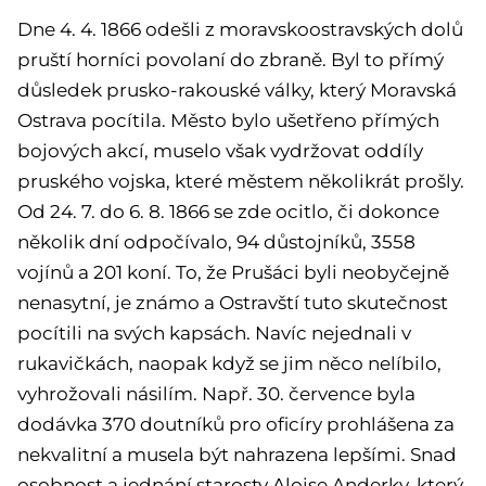
Dne 4. 4. 1866 odešli z moravskoostravských dolů
pruští horníci povolaní do zbraně. Byl to přímý
důsledek prusko-rakouské války, který Moravská
Ostrava pocítila. Město bylo ušetřeno přímých
bojových akcí, muselo však vydržovat oddíly
pruského vojska, které městem několikrát prošly.
Od 24. 7. do 6. 8. 1866 se zde ocitlo, či dokonce
několik dní odpočívalo, 94 důstojníků, 3558
vojínů a 201 koní. To, že Prušáci byli neobyčejně
nenasytní, je známo a Ostravští tuto skutečnost
pocítili na svých kapsách. Navíc nejednali v
rukavičkách, naopak když se jim něco nelíbilo,
vyhrožovali násilím. Např. 30. července byla
dodávka 370 doutníků pro oficíry prohlášena za
nekvalitní a musela být nahrazena lepšími. Snad
osobnost a jednání starosty Aloise Anderky, který