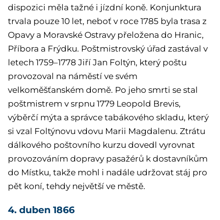
dispozici měla tažné i jízdní koně. Konjunktura
trvala pouze 10 let, neboť v roce 1785 byla trasa z
Opavy a Moravské Ostravy přeložena do Hranic,
Příbora a Frýdku. Poštmistrovský úřad zastával v
letech 1759–1778 Jiří Jan Foltýn, který poštu
provozoval na náměstí ve svém
velkoměšťanském domě. Po jeho smrti se stal
poštmistrem v srpnu 1779 Leopold Brevis,
výběrčí mýta a správce tabákového skladu, který
si vzal Foltýnovu vdovu Marii Magdalenu. Ztrátu
dálkového poštovního kurzu dovedl vyrovnat
provozováním dopravy pasažérů k dostavníkům
do Místku, takže mohl i nadále udržovat stáj pro
pět koní, tehdy největší ve městě.
4. duben 1866