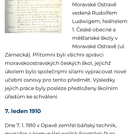
Moravské Ostravě
vedená Rudolfem
Ludwigem, ředitelem
1. České obecné a
měšťanské školy v
Moravské Ostravě (ul.
Zámecká). Přítomni byli všichni správci
moravskoostravských českých škol, jejichž
úkolem bylo společnými silami vypracovat nové
učební osnovy pro tento předmět. Výsledky
jejich práce byly posléze předloženy školním
úřadům ke schválení.
7. leden 1910
Dne 7. 1. 1910 v Opavě zemřel báňský technik,
manažer a komunální politik František Russ