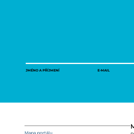
JMÉNO A PŘÍJMENÍ
E-MAIL
M
Mapa portálu