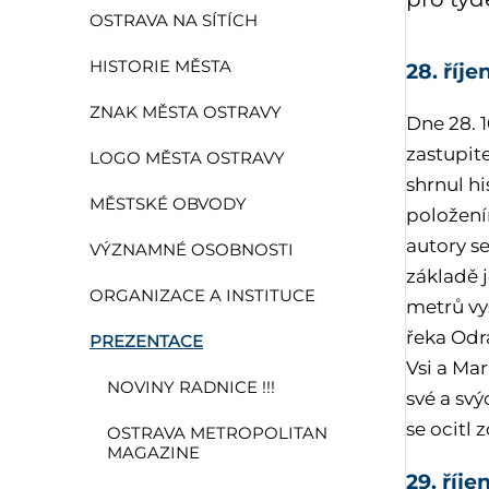
OSTRAVA NA SÍTÍCH
HISTORIE MĚSTA
28. říje
ZNAK MĚSTA OSTRAVY
Dne 28. 
zastupite
LOGO MĚSTA OSTRAVY
shrnul hi
MĚSTSKÉ OBVODY
položení
autory se
VÝZNAMNÉ OSOBNOSTI
základě j
ORGANIZACE A INSTITUCE
metrů vys
řeka Odra
PREZENTACE
Vsi a Mar
NOVINY RADNICE !!!
své a sv
se ocitl 
OSTRAVA METROPOLITAN
MAGAZINE
29. říje