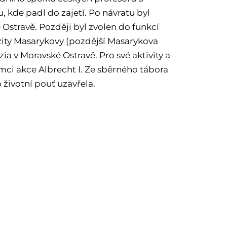
u, kde padl do zajetí. Po návratu byl
stravě. Později byl zvolen do funkcí
rzity Masarykovy (pozdější Masarykova
ia v Moravské Ostravě. Pro své aktivity a
mci akce Albrecht I. Ze sběrného tábora
životní pouť uzavřela.