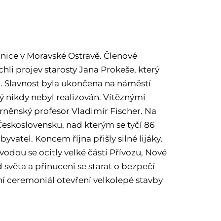
dnice v Moravské Ostravě. Členové
chli projev starosty Jana Prokeše, který
ků. Slavnost byla ukončena na náměstí
 nikdy nebyl realizován. Vítěznými
 brněnský profesor Vladimír Fischer. Na
 Československu, nad kterým se tyčí 86
yvatel. Koncem října přišly silné lijáky,
 vodou se ocitly velké části Přívozu, Nové
d světa a přinuceni se starat o bezpečí
ní ceremoniál otevření velkolepé stavby