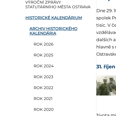
VÝROČNÍ ZPRÁVY
STATUTÁRNÍHO MĚSTA OSTRAVA
Dne 29. 
spolek Pr
HISTORICKÉ KALENDÁRIUM
tisíc. V 
ARCHIV HISTORICKÉHO
vzděláva
KALENDÁRIA
dalších a
ROK 2026
hlavně s
Ostravsku
ROK 2025
31. říje
ROK 2024
ROK 2023
ROK 2022
ROK 2021
ROK 2020
života m