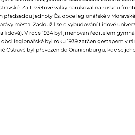
travské. Za 1. světové války narukoval na ruskou front
 předsedou jednoty Čs. obce legionářské v Moravské O
správy města. Zasloužil se o vybudování Lidové unive
la lidová). V roce 1934 byl jmenován ředitelem gymnáz
v obci legionářské byl roku 1939 zatčen gestapem v rá
ké Ostravě byl převezen do Oranienburgu, kde se jeho 