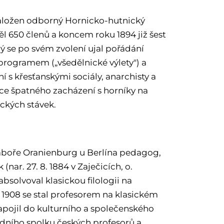
 založen odborný Hornicko-hutnický
ěl 650 členů a koncem roku 1894 již šest
rý se po svém zvolení ujal pořádání
 programem („všedělnické výlety") a
ní s křesťanskými sociály, anarchisty a
ce špatného zacházení s horníky na
ických stávek.
táboře Oranienburg u Berlína pedagog,
nar. 27. 8. 1884 v Zaječicích, o.
bsolvoval klasickou filologii na
u 1908 se stal profesorem na klasickém
apojil do kulturního a společenského
edního spolku českých profesorů a