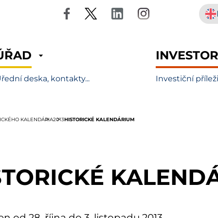
ÚŘAD
INVESTO
řední deska, kontakty...
Investiční přílež
HISTORICKÉ KALENDÁRIUM
RICKÉHO KALENDÁRIA
2013
STORICKÉ KALEND
en od 28. října do 3. listopadu 2013