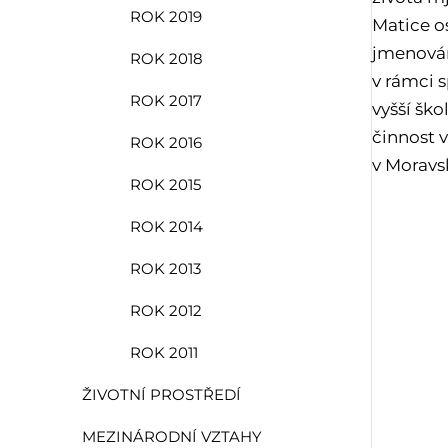
ROK 2019
Matice os
jmenován
ROK 2018
v rámci 
ROK 2017
vyšší ško
činnost 
ROK 2016
v Moravs
ROK 2015
ROK 2014
ROK 2013
ROK 2012
ROK 2011
ŽIVOTNÍ PROSTŘEDÍ
MEZINÁRODNÍ VZTAHY