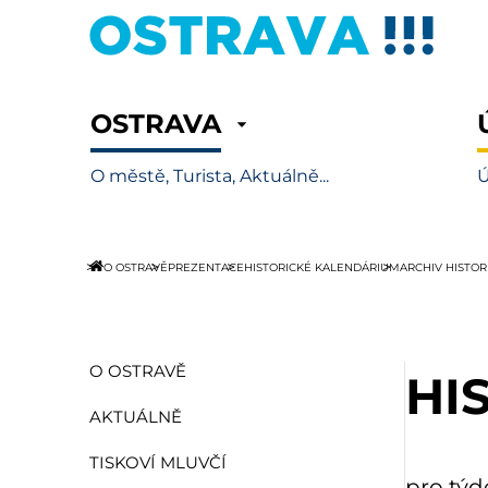
OSTRAVA
O městě, Turista, Aktuálně...
Ú
O OSTRAVĚ
PREZENTACE
HISTORICKÉ KALENDÁRIUM
ARCHIV HISTO
O OSTRAVĚ
HI
AKTUÁLNĚ
TISKOVÍ MLUVČÍ
pro týd