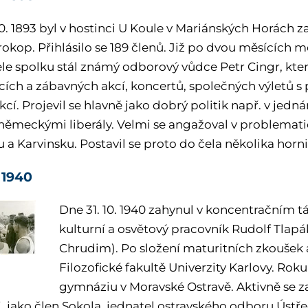
10. 1893 byl v hostinci U Koule v Mariánských Horách
okop. Přihlásilo se 189 členů. Již po dvou měsících m
čele spolku stál známý odborový vůdce Petr Cingr, kte
cích a zábavných akcí, koncertů, společných výletů s
kcí. Projevil se hlavně jako dobrý politik např. v jedná
 německými liberály. Velmi se angažoval v problemati
 a Karvinsku. Postavil se proto do čela několika horn
n 1940
Dne 31. 10. 1940 zahynul v koncentračním 
kulturní a osvětový pracovník Rudolf Tlapák (
Chrudim). Po složení maturitních zkoušek a
Filozofické fakultě Univerzity Karlovy. Rok
gymnáziu v Moravské Ostravě. Aktivně se z
j. jako člen Sokola, jednatel ostravského odboru Ústř