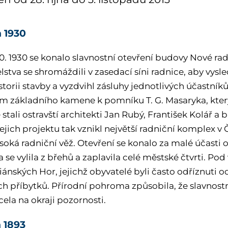
n 1930
10. 1930 se konalo slavnostní otevření budovy Nové ra
lstva se shromáždili v zasedací síni radnice, aby vysle
storii stavby a vyzdvihl zásluhy jednotlivých účastní
m základního kamene k pomníku T. G. Masaryka, který
 stali ostravští architekti Jan Rubý, František Kolář a
ejich projektu tak vznikl největší radniční komplex v
oká radniční věž. Otevření se konalo za malé účasti ob
 se vylila z břehů a zaplavila celé městské čtvrti. Pod
iánských Hor, jejichž obyvatelé byli často odříznuti o
ých příbytků. Přírodní pohroma způsobila, že slavnost
zcela na okraji pozornosti.
n 1893