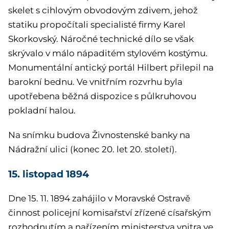
skelet s cihlovým obvodovým zdivem, jehož
statiku propočítali specialisté firmy Karel
Skorkovský. Náročné technické dílo se však
skrývalo v málo nápaditém stylovém kostýmu.
Monumentální antický portál Hilbert přilepil na
barokní bednu. Ve vnitřním rozvrhu byla
upotřebena běžná dispozice s půlkruhovou
pokladní halou.
Na snímku budova Živnostenské banky na
Nádražní ulici (konec 20. let 20. století).
15. listopad 1894
Dne 15. 11. 1894 zahájilo v Moravské Ostravě
činnost policejní komisařství zřízené císařským
rozhodnutím a nařízením ministerstva vnitra ve