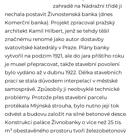
zahradě na Nádražní třídě ji
nechala postavit Živnostenská banka (dnes
Komerční banka). Projekt zpracoval pražský
architekt Kamil Hilbert, jenž se tehdy těšil
značnému renomé jako autor dostavby
svatovítské katedrály v Praze. Plány banky
vytvořil na podzim 1921, ale do jara příštího roku
je musel přepracovat, takže stavební povolení
bylo vydáno až v dubnu 1922. Délka stavebních
prací se stala důvodem interpelací v městské
samosprávě. Způsobily ji neobvyklé technické
problémy. Protože přes stavební parcelu
protékala Mlýnská strouha, bylo nutno její tok
odvést a budovu založit na silné betonové desce.
Konstrukci paláce Živnobanky o více než 25 tis.
m³ obestavěného prostoru tvoři železobetonový