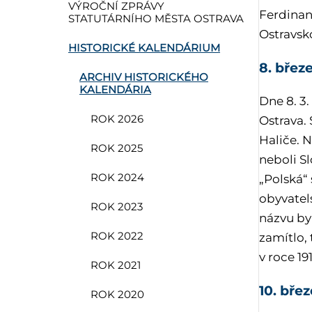
VÝROČNÍ ZPRÁVY
Ferdinan
STATUTÁRNÍHO MĚSTA OSTRAVA
Ostravsk
HISTORICKÉ KALENDÁRIUM
8. břez
ARCHIV HISTORICKÉHO
KALENDÁRIA
Dne 8. 3
ROK 2026
Ostrava.
Haliče. N
ROK 2025
neboli S
ROK 2024
„Polská“
obyvatel
ROK 2023
názvu byl
ROK 2022
zamítlo,
v roce 19
ROK 2021
10. bře
ROK 2020