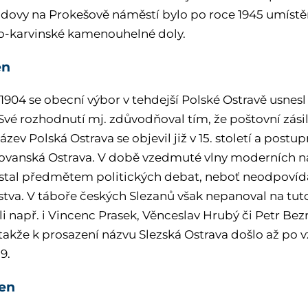
dovy na Prokešově náměstí bylo po roce 1945 umíst
o-karvinské kamenouhelné doly.
en
. 1904 se obecní výbor v tehdejší Polské Ostravě usne
 Své rozhodnutí mj. zdůvodňoval tím, že poštovní zási
ázev Polská Ostrava se objevil již v 15. století a post
lovanská Ostrava. V době vzedmuté vlny moderních naci
 stal předmětem politických debat, neboť neodpoví
stva. V táboře českých Slezanů však nepanoval na tu
i např. i Vincenc Prasek, Věnceslav Hrubý či Petr Bez
 takže k prosazení názvu Slezská Ostrava došlo až p
19.
zen