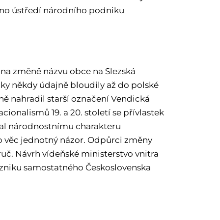
ěno ústředí národního podniku
sl na změně názvu obce na Slezská
lky někdy údajně bloudily až do polské
upně nahradil starší označení Vendická
onalismů 19. a 20. století se přívlastek
dal národnostnímu charakteru
to věc jednotný názor. Odpůrci změny
ruč. Návrh vídeňské ministerstvo vnitra
o vzniku samostatného Československa