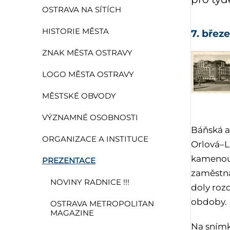
OSTRAVA NA SÍTÍCH
HISTORIE MĚSTA
7. břez
ZNAK MĚSTA OSTRAVY
LOGO MĚSTA OSTRAVY
MĚSTSKÉ OBVODY
VÝZNAMNÉ OSOBNOSTI
Báňská a
ORGANIZACE A INSTITUCE
Orlová–L
kamenouh
PREZENTACE
zaměstna
NOVINY RADNICE !!!
doly roz
obdoby. 
OSTRAVA METROPOLITAN
MAGAZINE
Na snímk