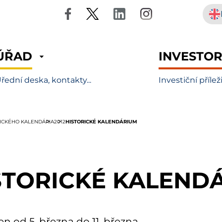
ÚŘAD
INVESTO
řední deska, kontakty...
Investiční přílež
HISTORICKÉ KALENDÁRIUM
RICKÉHO KALENDÁRIA
2012
STORICKÉ KALEND
en od 5. března do 11. března