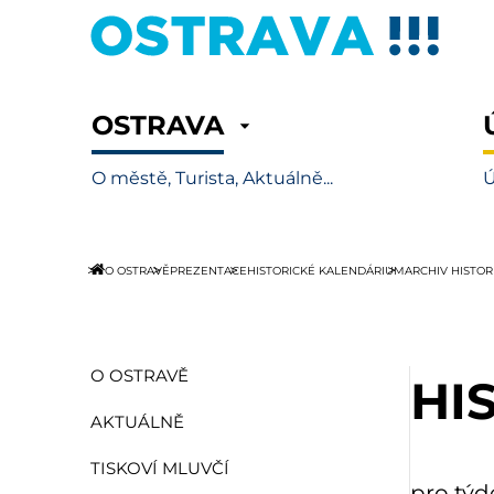
OSTRAVA
O městě, Turista, Aktuálně...
Ú
O OSTRAVĚ
PREZENTACE
HISTORICKÉ KALENDÁRIUM
ARCHIV HISTO
O OSTRAVĚ
HI
AKTUÁLNĚ
TISKOVÍ MLUVČÍ
pro týd