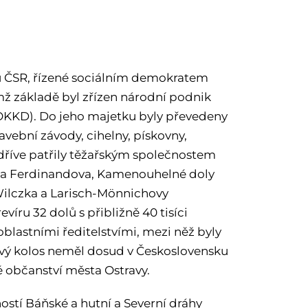
lu ČSR, řízené sociálním demokratem
 základě byl zřízen národní podnik
OKKD). Do jeho majetku byly převedeny
avební závody, cihelny, pískovny,
é dříve patřily těžařským společnostem
dráha Ferdinandova, Kamenouhelné doly
Wilczka a Larisch-Mönnichovy
ru 32 dolů s přibližně 40 tisíci
oblastními ředitelstvími, mezi něž byly
lový kolos neměl dosud v Československu
 občanství města Ostravy.
ostí Báňské a hutní a Severní dráhy