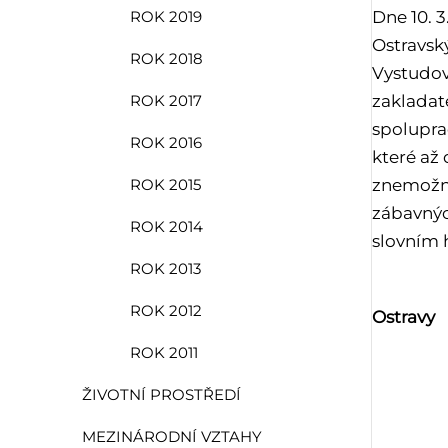
Dne 10. 
ROK 2019
Ostravský
ROK 2018
Vystudov
zakladat
ROK 2017
spolupra
ROK 2016
které až 
znemožněn
ROK 2015
zábavnýc
ROK 2014
slovním 
ROK 2013
Př
ROK 2012
Ostravy
ROK 2011
ŽIVOTNÍ PROSTŘEDÍ
MEZINÁRODNÍ VZTAHY