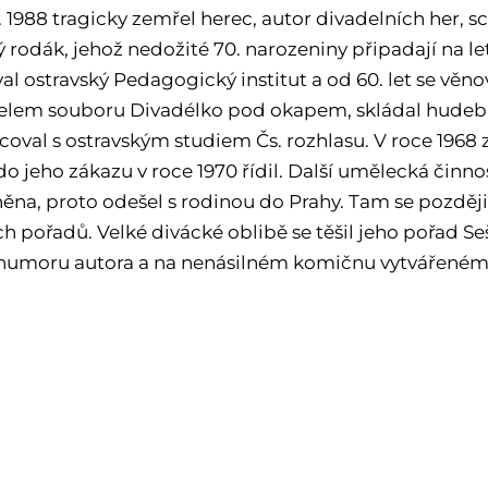
3. 1988 tragicky zemřel herec, autor divadelních her,
 rodák, jehož nedožité 70. narozeniny připadají na let
al ostravský Pedagogický institut a od 60. let se věn
elem souboru Divadélko pod okapem, skládal hudební 
coval s ostravským studiem Čs. rozhlasu. V roce 1968 
do jeho zákazu v roce 1970 řídil. Další umělecká činn
a, proto odešel s rodinou do Prahy. Tam se později pr
h pořadů. Velké divácké oblibě se těšil jeho pořad Se
humoru autora a na nenásilném komičnu vytvářeném 
ipravuje: Ar