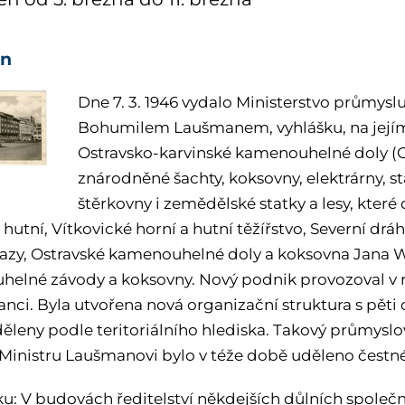
en
Dne 7. 3. 1946 vydalo Ministerstvo průmys
Bohumilem Laušmanem, vyhlášku, na jejímž
Ostravsko-karvinské kamenouhelné doly (
znárodněné šachty, koksovny, elektrárny, st
štěrkovny i zemědělské statky a lesy, kter
 hutní, Vítkovické horní a hutní těžířstvo, Severní 
azy, Ostravské kamenouhelné doly a koksovna Jana 
elné závody a koksovny. Nový podnik provozoval v reví
nci. Byla utvořena nová organizační struktura s pěti 
děleny podle teritoriálního hlediska. Takový průmys
Ministru Laušmanovi bylo v téže době uděleno čestné
u: V budovách ředitelství někdejších důlních společn