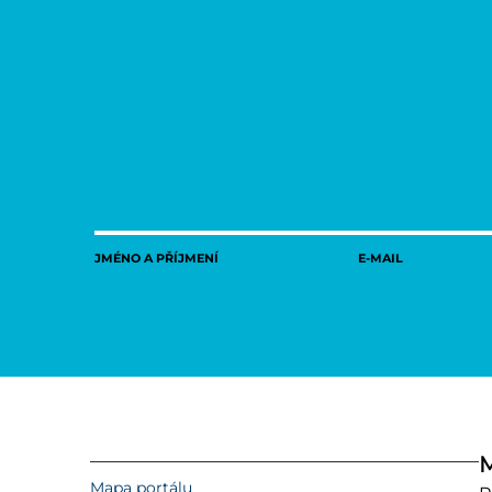
JMÉNO A PŘÍJMENÍ
E-MAIL
M
Mapa portálu