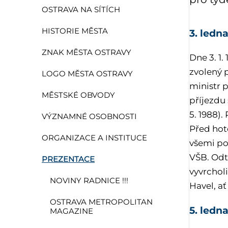
OSTRAVA NA SÍTÍCH
HISTORIE MĚSTA
3. ledn
ZNAK MĚSTA OSTRAVY
Dne 3. 1
zvolený 
LOGO MĚSTA OSTRAVY
ministr 
MĚSTSKÉ OBVODY
příjezdu
5. 1988).
VÝZNAMNÉ OSOBNOSTI
Před hote
ORGANIZACE A INSTITUCE
všemi po
VŠB. Odt
PREZENTACE
vyvrchol
NOVINY RADNICE !!!
Havel, ať
OSTRAVA METROPOLITAN
5. ledn
MAGAZINE