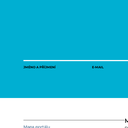
JMÉNO A PŘÍJMENÍ
E-MAIL
M
Mapa portálu