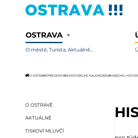
OSTRAVA
O městě, Turista, Aktuálně...
Ú
O OSTRAVĚ
PREZENTACE
HISTORICKÉ KALENDÁRIUM
ARCHIV HISTO
O OSTRAVĚ
HI
AKTUÁLNĚ
TISKOVÍ MLUVČÍ
pro týd