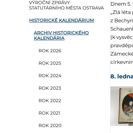
VÝROČNÍ ZPRÁVY
Dnem 5. 1
STATUTÁRNÍHO MĚSTA OSTRAVA
„Zlá léta
z Bechyn
HISTORICKÉ KALENDÁRIUM
Schauenb
ARCHIV HISTORICKÉHO
(k vysvě
KALENDÁRIA
pravděpo
ROK 2026
Zámecké 
církevní
ROK 2025
8. ledn
ROK 2024
ROK 2023
ROK 2022
ROK 2021
ROK 2020