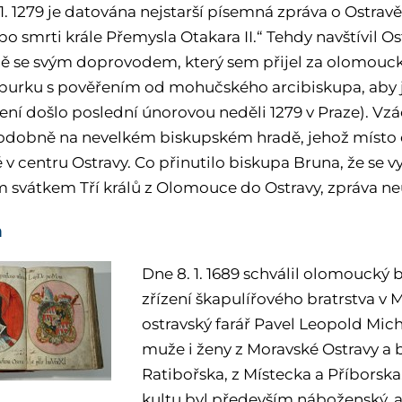
. 1279
je datována nejstarší písemná zpráva o Ostravě 
 po smrti krále Přemysla Otakara II.“ Tehdy navštívil 
ě se svým doprovodem, který sem přijel za olomo
urku s pověřením od mohučského arcibiskupa, aby je
cení došlo poslední únorovou neděli 1279 v Praze). Vz
dobně na nevelkém biskupském hradě, jehož místo d
v centru Ostravy. Co přinutilo biskupa Bruna, že se v
m svátkem Tří králů z Olomouce do Ostravy, zpráva n
a
Dne 8. 1. 1689 schválil olomoucký 
zřízení škapulířového bratrstva v 
ostravský farář Pavel Leopold Mich
muže i ženy z Moravské Ostravy a b
Ratibořska, z Místecka a Příborsk
kultu byl především náboženský, a