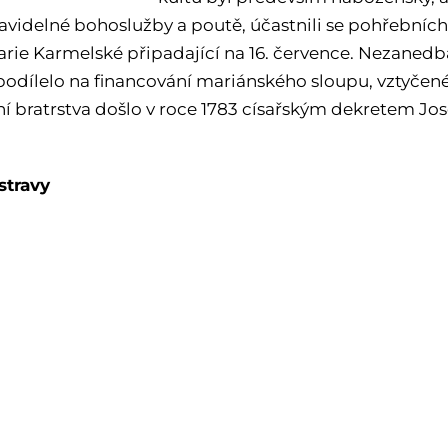
ravidelné bohoslužby a poutě, účastnili se pohřebních
rie Karmelské připadající na 16. července. Nezanedba
 podílelo na financování mariánského sloupu, vztyčen
í bratrstva došlo v roce 1783 císařským dekretem Jose
stravy