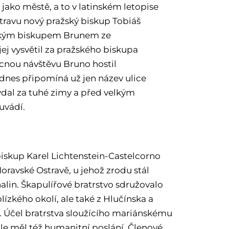
jako městě, a to v latinském letopise
Ostravu nový pražský biskup Tobiáš
uckým biskupem Brunem ze
j vysvětil za pražského biskupa
ácnou návštěvu Bruno hostil
nes připomíná už jen název ulice
ydal za tuhé zimy a před velkým
euvádí.
biskup Karel Lichtenstein-Castelcorno
Moravské Ostravě, u jehož zrodu stál
alin. Škapulířové bratrstvo sdružovalo
lízkého okolí, ale také z Hlučínska a
a. Účel bratrstva sloužícího mariánskému
le měl též humanitní poslání. Členové