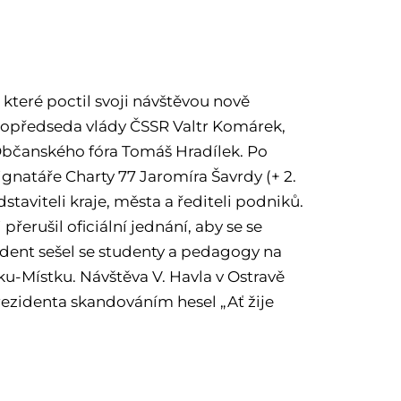
 které poctil svoji návštěvou nově
stopředseda vlády ČSSR Valtr Komárek,
o Občanského fóra Tomáš Hradílek. Po
ignatáře Charty 77 Jaromíra Šavrdy (+ 2.
staviteli kraje, města a řediteli podniků.
přerušil oficiální jednání, aby se se
dent sešel se studenty a pedagogy na
ku-Místku. Návštěva V. Havla v Ostravě
rezidenta skandováním hesel „Ať žije