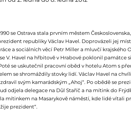
a
. 1990 se Ostrava stala prvním městem Československa,
prezident republiky Václav Havel. Doprovázeli jej mí
práce a sociálních věcí Petr Miller a mluvčí krajskéh
 se V. Havel na hřbitově v Hrabové poklonil památce s
 Poté se uskutečnil pracovní oběd v hotelu Atom s před
lem se shromáždily stovky lidí. Václav Havel na chvíli 
zdravil svým kamarádským „Ahoj“. Po obědě se prezi
ud odjela delegace na Důl Staříč a na mítink do Frýd
ila mítinkem na Masarykově náměstí, kde lidé vítali p
 žije prezident“.
a