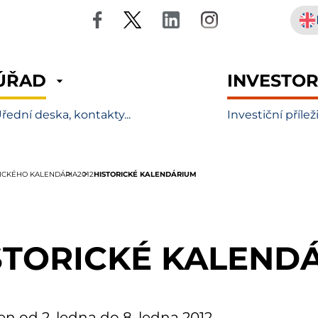
ÚŘAD
INVESTO
řední deska, kontakty...
Investiční přílež
HISTORICKÉ KALENDÁRIUM
RICKÉHO KALENDÁRIA
2012
STORICKÉ KALEND
en od 2. ledna do 8. ledna 2012