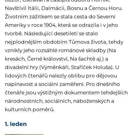
Navštívil Itálii, Dalmácii, Bosnu a Černou Horu.
Životním zážitkem se stala cesta do Severní
Ameriky v roce 1904, která se odrazila i v jeho
tvorbě. Následující desetiletí se stalo
nejplodnějším obdobím Tůmova života, tehdy
vznikly jeho rozsáhlé románové skladby (Na
kresách, Černé království, Na šachtě aj.) a
divadelní hry (Výměnkáři, Staříček Holuša). U
lidových čtenářů nalezly oblibu pro dějovou
napínavost a sociální zaměření. Pro dnešního
čtenáře jsou výstižným dokumentem tehdejších
národnostních, sociálních, náboženských a
kulturních poměrů.
1. leden