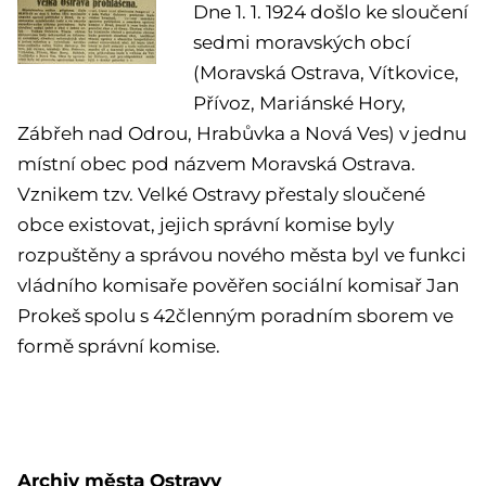
Dne 1. 1. 1924
došlo ke sloučení
sedmi moravských obcí
(Moravská Ostrava, Vítkovice,
Přívoz, Mariánské Hory,
Zábřeh nad Odrou, Hrabůvka a Nová Ves) v jednu
místní obec pod názvem Moravská Ostrava.
Vznikem tzv. Velké Ostravy přestaly sloučené
obce existovat, jejich správní komise byly
rozpuštěny a správou nového města byl ve funkci
vládního komisaře pověřen sociální komisař Jan
Prokeš spolu s 42členným poradním sborem ve
formě správní komise.
Archiv města Ostravy