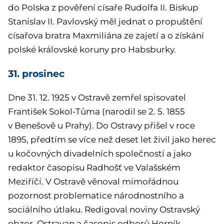
do Polska z pověření císaře Rudolfa II. Biskup
Stanislav II. Pavlovský měl jednat o propuštění
císařova bratra Maxmiliána ze zajetí a o získání
polské královské koruny pro Habsburky.
31. prosinec
Dne 31. 12. 1925
v Ostravě zemřel spisovatel
František Sokol-Tůma (narodil se 2. 5. 1855
v Benešově u Prahy). Do Ostravy přišel v roce
1895, předtím se více než deset let živil jako herec
u kočovných divadelních společností a jako
redaktor časopisu Radhošť ve Valašském
Meziříčí. V Ostravě věnoval mimořádnou
pozornost problematice národnostního a
sociálního útlaku. Redigoval noviny Ostravský
obzor, Ostravan a časopis odborů Horník.