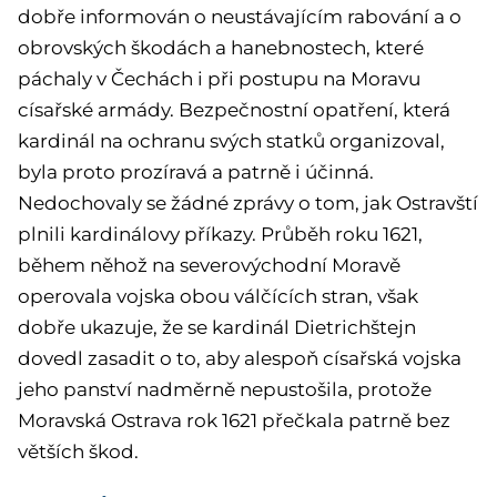
dobře informován o neustávajícím rabování a o
obrovských škodách a hanebnostech, které
páchaly v Čechách i při postupu na Moravu
císařské armády. Bezpečnostní opatření, která
kardinál na ochranu svých statků organizoval,
byla proto prozíravá a patrně i účinná.
Nedochovaly se žádné zprávy o tom, jak Ostravští
plnili kardinálovy příkazy. Průběh roku 1621,
během něhož na severovýchodní Moravě
operovala vojska obou válčících stran, však
dobře ukazuje, že se kardinál Dietrichštejn
dovedl zasadit o to, aby alespoň císařská vojska
jeho panství nadměrně nepustošila, protože
Moravská Ostrava rok 1621 přečkala patrně bez
větších škod.