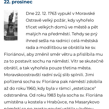
22. prosinec
Dne 22. 12. 1763
vypukl v Moravské
Ostravě velký požár, kdy vyhořelo
třicet velkých domů ve městě a pět
malých na předměstí. Tehdy se prý
ihned sešla na radnici celá městská
rada a modlitbou se obrátila ke sv.
Floriánovi, aby změnil směr větru a přislíbila mu
za to postavit sochu na náměstí. Vítr se skutečně
obrátil, a tak vyhořela pouze třetina města.
Moravskoostravští radní svůj slib splnili. Jimi
pořízená socha sv. Floriána pak náměstí zdobila
až do roku 1960, kdy byla v rámci „estetizace“
odstraněna. Od roku 1983 byla socha sv. Floriána
umístěna u kostela v Hrabůvce, na Masarykovo
náměstí se po zrestaurování vrátila v květnu