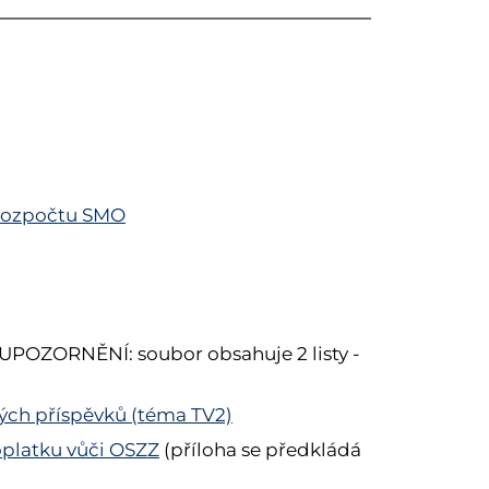
z rozpočtu SMO
UPOZORNĚNÍ: soubor obsahuje 2 listy -
ských příspěvků (téma TV2)
doplatku vůči OSZZ
(příloha se předkládá