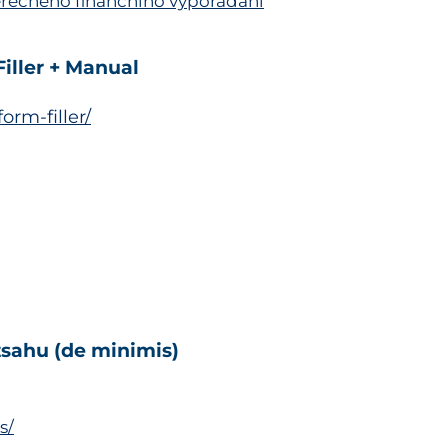
ěrečného finančního vypořádání
iller + Manual
orm-filler/
zsahu (de minimis)
s/