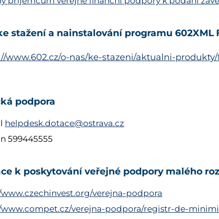
y příjemcům veřejné finanční podpory k podání záv
e stažení a nainstalování programu 602XML F
://www.602.cz/o-nas/ke-stazeni/aktualni-produkty/f
cká podpora
l
helpdesk.dotace@ostrava.cz
on 599445555
ce k poskytování veřejné podpory malého ro
//www.czechinvest.org/verejna-podpora
//www.compet.cz/verejna-podpora/registr-de-minimi