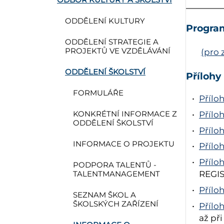
ODDĚLENÍ KULTURY
Progra
ODDĚLENÍ STRATEGIE A
PROJEKTŮ VE VZDĚLÁVÁNÍ
(pro 
ODDĚLENÍ ŠKOLSTVÍ
Přílohy
FORMULÁŘE
Přílo
KONKRÉTNÍ INFORMACE Z
Příloh
ODDĚLENÍ ŠKOLSTVÍ
Příloh
INFORMACE O PROJEKTU
Příloh
Příloh
PODPORA TALENTŮ -
REGI
TALENTMANAGEMENT
Přílo
SEZNAM ŠKOL A
ŠKOLSKÝCH ZAŘÍZENÍ
Přílo
až př