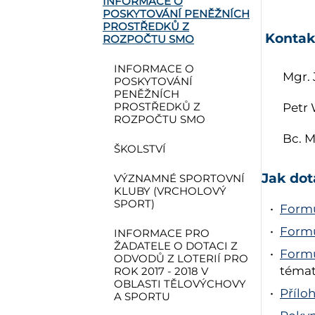
INFORMACE O
POSKYTOVÁNÍ PENĚŽNÍCH
PROSTŘEDKŮ Z
Kontak
ROZPOČTU SMO
INFORMACE O
Mgr. 
POSKYTOVÁNÍ
PENĚŽNÍCH
PROSTŘEDKŮ Z
Petr
ROZPOČTU SMO
Bc.
M
ŠKOLSTVÍ
Jak dot
VÝZNAMNÉ SPORTOVNÍ
KLUBY (VRCHOLOVÝ
SPORT)
Formu
Formu
INFORMACE PRO
ŽADATELE O DOTACI Z
Formu
ODVODŮ Z LOTERIÍ PRO
témat
ROK 2017 - 2018 V
OBLASTI TĚLOVÝCHOVY
Přílo
A SPORTU