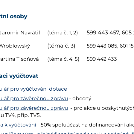
tní osoby
599 443 457, 605 
Jaromír Navrátil
(téma č. 1, 2)
(téma č. 3)
 Wroblowský
599 443 085, 601 1
artina Tisoňová
(téma č. 4, 5)
599 442 433
aci vyúčtovat
lář pro vyúčtování dotace
lář pro závěrečnou zprávu
- obecný
lář pro závěrečnou zprávu
- pro akce
u poskytnutých
u TV4, příp. TV5.
ha k vyúčtování
- 50% spoluúčast na dofinancování ak