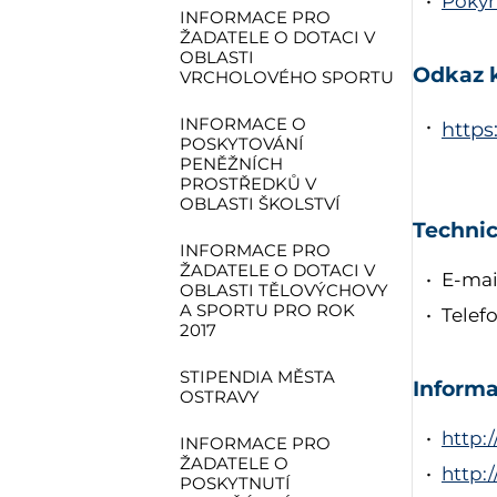
Pokyn
INFORMACE PRO
ŽADATELE O DOTACI V
OBLASTI
Odkaz k
VRCHOLOVÉHO SPORTU
INFORMACE O
https
POSKYTOVÁNÍ
PENĚŽNÍCH
PROSTŘEDKŮ V
OBLASTI ŠKOLSTVÍ
Techni
INFORMACE PRO
ŽADATELE O DOTACI V
E-mai
OBLASTI TĚLOVÝCHOVY
A SPORTU PRO ROK
Telef
2017
STIPENDIA MĚSTA
Informa
OSTRAVY
http:
INFORMACE PRO
ŽADATELE O
http:
POSKYTNUTÍ