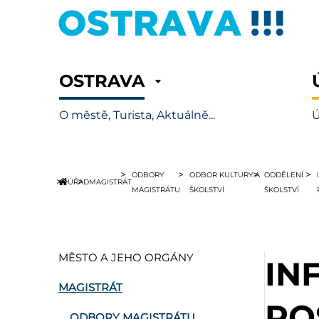
OSTRAVA
O městě, Turista, Aktuálně...
Ú
ODBORY
ODBOR KULTURY A
ODDĚLENÍ
ÚŘAD
MAGISTRÁT
MAGISTRÁTU
ŠKOLSTVÍ
ŠKOLSTVÍ
MĚSTO A JEHO ORGÁNY
IN
MAGISTRÁT
PO
ODBORY MAGISTRÁTU