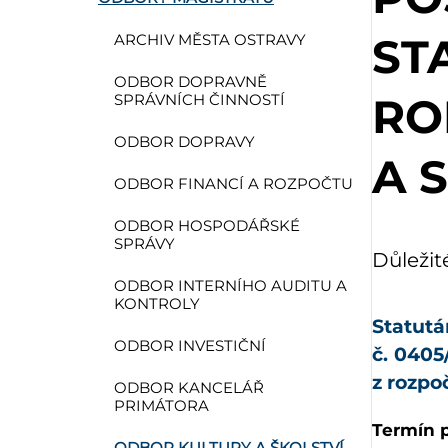
ST
ARCHIV MĚSTA OSTRAVY
ODBOR DOPRAVNĚ
RO
SPRÁVNÍCH ČINNOSTÍ
ODBOR DOPRAVY
A 
ODBOR FINANCÍ A ROZPOČTU
ODBOR HOSPODÁŘSKÉ
SPRÁVY
Důležit
ODBOR INTERNÍHO AUDITU A
KONTROLY
Statut
ODBOR INVESTIČNÍ
č.
0405
z rozpo
ODBOR KANCELÁŘ
PRIMÁTORA
Termín p
ODBOR KULTURY A ŠKOLSTVÍ