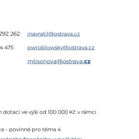
292 262
jnavratil@ostrava.cz
54 475
pwroblowsky@ostrava.cz
cz
mtisonova@ostrava.
 dotací ve výši od 100 000 Kč v rámci
ce - povinné pro téma 4