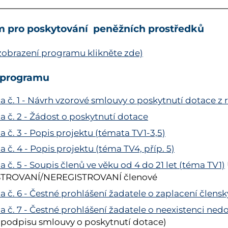
m pro poskytování peněžních prostředků
zobrazení programu klikněte zde)
 programu
ha č. 1 - Návrh vzorové smlouvy o poskytnutí dotace 
a č. 2 - Žádost o poskytnutí dotace
a č. 3 - Popis projektu (témata TV1-3,5)
a č. 4 - Popis projektu (téma TV4, příp. 5)
a č. 5 - Soupis členů ve věku od 4 do 21 let (téma TV1)
STROVANÍ/NEREGISTROVANÍ členové
ha č. 6 - Čestné prohlášení žadatele o zaplacení člen
ha č. 7 - Čestné prohlášení žadatele o neexistenci ne
i podpisu smlouvy o poskytnutí dotace)