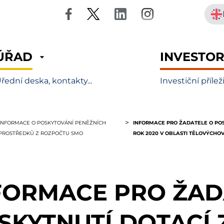
ÚŘAD
INVESTO
řední deska, kontakty...
Investiční přílež
INFORMACE PRO ŽADATELE O POS
INFORMACE O POSKYTOVÁNÍ PENĚŽNÍCH
ROK 2020 V OBLASTI TĚLOVÝCHO
PROSTŘEDKŮ Z ROZPOČTU SMO
FORMACE PRO ŽAD
SKYTNUTÍ DOTACÍ