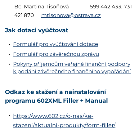
Bc. Martina Tisoňová 599 442 433, 731
421 870
mtisonova@ostrava.cz
Jak dotaci vyúčtovat
Formulář pro vyúčtování dotace
Formulář pro závěrečnou zprávu
Pokyny příjemcům veřejné finanční podpory
k podání závěrečného finančního vypořádání
Odkaz ke stažení a nainstalování
programu 602XML Filler + Manual
https://www.602.cz/o-nas/ke-
stazeni/aktualni-produkty/form-filler/