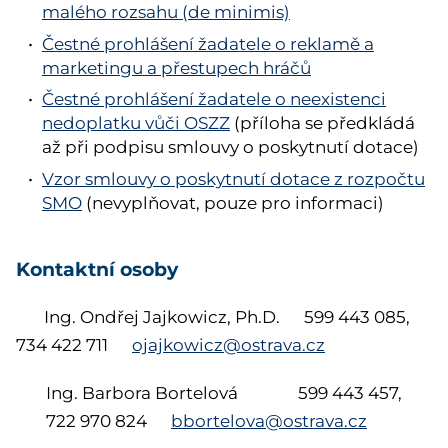
malého rozsahu (de minimis)
Čestné prohlášení žadatele o reklamě a
marketingu a přestupech hráčů
Čestné prohlášení žadatele o neexistenci
nedoplatku vůči OSZZ
(příloha se předkládá
až při podpisu smlouvy o poskytnutí dotace)
Vzor smlouvy o poskytnutí dotace z rozpočtu
SMO
(nevyplňovat, pouze pro informaci)
Kontaktní osoby
Ing. Ondřej Jajkowicz, Ph.D. 599 443 085,
734 422 711
ojajkowicz@ostrava.cz
Ing. Barbora Bortelová 599 443 457,
722 970 824
bbortelova@ostrava.cz