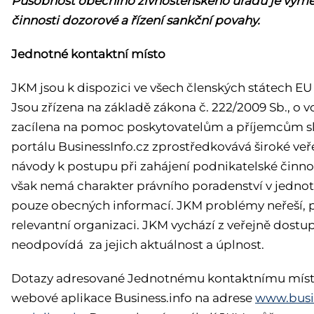
Působnost obecního živnostenského úřadu je vym
činnosti dozorové a řízení sankční povahy.
J
ednotné kontaktní místo
JKM jsou k dispozici ve všech členských státech EU 
Jsou zřízena na základě zákona č. 222/2009 Sb., o 
zacílena na pomoc poskytovatelům a příjemcům sl
portálu BusinessInfo.cz zprostředkovává široké ve
návody k postupu při zahájení podnikatelské činno
však nemá charakter právního poradenství v jednotl
pouze obecných informací. JKM problémy neřeší, p
relevantní organizaci. JKM vychází z veřejně dost
neodpovídá za jejich aktuálnost a úplnost.
Dotazy adresované Jednotnému kontaktnímu místu
webové aplikace Business.info na adrese
www.busin