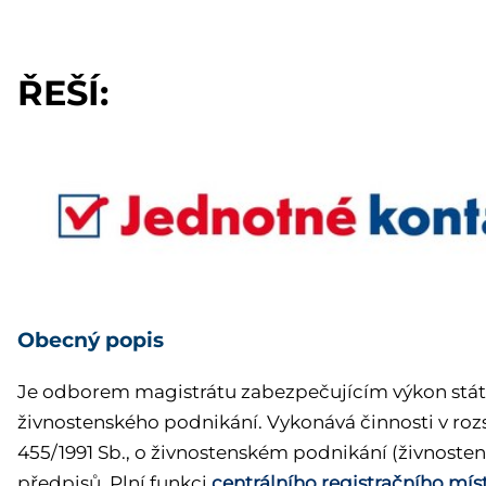
ŘEŠÍ:
Obecný popis
Je odborem magistrátu zabezpečujícím výkon státn
živnostenského podnikání. Vykonává činnosti v r
455/1991 Sb., o živnostenském podnikání (živnosten
předpisů. Plní funkci
centrálního registračního mís