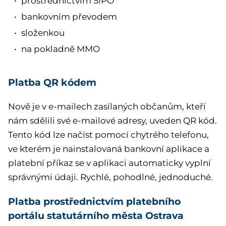
prostřednictvím SIPO
bankovním převodem
složenkou
na pokladně MMO
P
latba QR kódem
Nově je v e-mailech zasílaných občanům, kteří
nám sdělili své e-mailové adresy, uveden QR kód.
Tento kód lze načíst pomocí chytrého telefonu,
ve kterém je nainstalovaná bankovní aplikace a
platební příkaz se v aplikaci automaticky vyplní
správnými údaji. Rychlé, pohodlné, jednoduché.
Platba prostřednictvím
platebního
portálu
statutárního města Ostrava