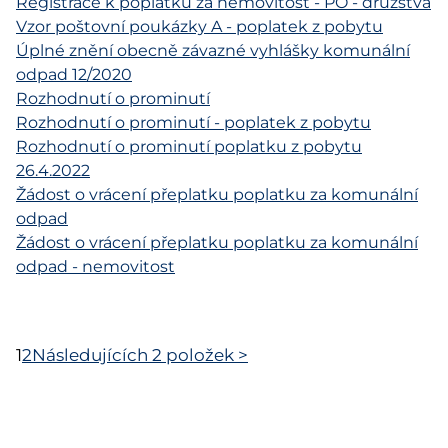
Registrace k poplatku za nemovitost - PO - družstva
Vzor poštovní poukázky A - poplatek z pobytu
Úplné znění obecně závazné vyhlášky komunální
odpad 12/2020
Rozhodnutí o prominutí
Rozhodnutí o prominutí - poplatek z pobytu
Rozhodnutí o prominutí poplatku z pobytu
26.4.2022
Žádost o vrácení přeplatku poplatku za komunální
odpad
Žádost o vrácení přeplatku poplatku za komunální
odpad - nemovitost
1
2
Následujících 2 položek
>