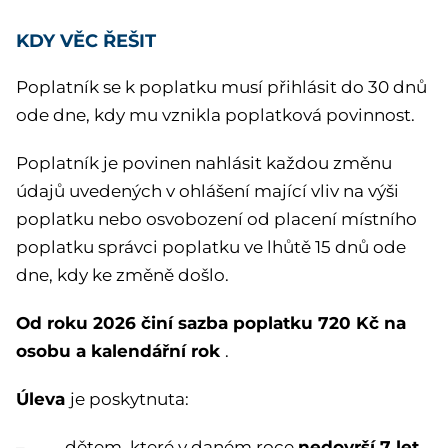
KDY VĚC ŘEŠIT
Poplatník se k poplatku musí přihlásit do 30 dnů
ode dne, kdy mu vznikla poplatková povinnost.
Poplatník je povinen nahlásit každou změnu
údajů uvedených v ohlášení mající vliv na výši
poplatku nebo osvobození od placení místního
poplatku správci poplatku ve lhůtě 15 dnů ode
dne, kdy ke změně došlo.
Od roku 2026 činí sazba poplatku 720 Kč na
osobu a kalendářní rok
.
Úleva
je poskytnuta:
nedovrší 7 let
– dětem, které v daném roce