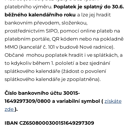
Poplatek je splatný do 30.6.
platebního výměru.
běžného kalendářního roku
a lze jej hradit
bankovním převodem, složenkou,
prostřednictvím SIPO, pomocí online plateb na
platebním portále, QR kódem nebo na pokladně
MMO (kancelář č. 101 v budově Nové radnice).
Občané mohou poplatek hradit i ve splátkách, a
to kdykoliv během 1. pololetí a bez sjednání
splátkového kalendáře (žádost o povolení
splátkového kalendáře je zpoplatněna).
Číslo bankovního účtu 30015-
1649297309/0800 a variabilní symbol (
získáte
).
zde
IBAN CZ6508000300151649297309