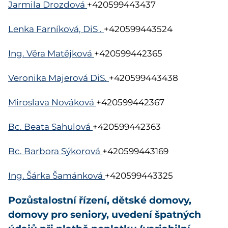
Jarmila Drozdová
+420599443437
Lenka Farníková, DiS
.
+420599443524
Ing. Věra Matějková
+420599442365
Veronika Majerová DiS.
+420599443438
Miroslava Nováková
+420599442367
Bc. Beata Sahulová
+420599442363
Bc. Barbora Sýkorová
+420599443169
Ing. Šárka Šamánková
+420599443325
Pozůstalostní řízení, dětské domovy,
domovy pro seniory, uvedení špatných