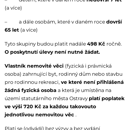
(a více)
dovrší
– a dále osobám, které v daném roce
65 let
(a více)
498 Kč
Tyto skupiny budou platit nadále
ročně.
O poskytnutí úlevy není nutné žádat.
Vlastník nemovité věci
(fyzická i právnická
osoba) zahrnující byt, rodinný dům nebo stavbu
ve které není přihlášená
pro rodinnou rekreaci,
žádná fyzická osoba
a která je umístěna na
platí poplatek
území statutárního města Ostravy
ve výši 720 Kč za každou takovouto
jednotlivou nemovitou věc
.
Platí se (odvádí) bez výzvy a bez vydání