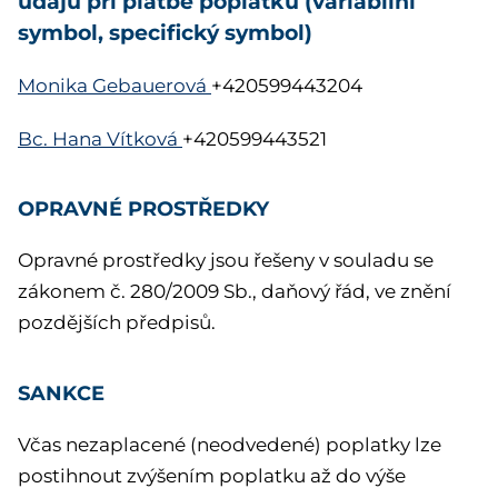
údajů při platbě poplatku (variabilní
symbol, specifický symbol)
Monika Gebauerová
+420599443204
Bc. Hana Vítková
+420599443521
OPRAVNÉ PROSTŘEDKY
Opravné prostředky jsou řešeny v souladu se
zákonem č. 280/2009 Sb., daňový řád, ve znění
pozdějších předpisů.
SANKCE
Včas nezaplacené (neodvedené) poplatky lze
postihnout zvýšením poplatku až do výše