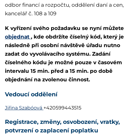
odbor financí a rozpočtu, oddělení daní a cen,
kancelář č. 108 a 109
K vyřízení svého požadavku se nyní můžete
objednat
, kde obdržíte číselný kód, který je
následně při osobní návštěvě úřadu nutno
zadat do vyvolávacího systému. Zadání
číselného kódu je možné pouze v časovém
intervalu 15 min. před a 15 min. po době
objednání na zvolenou činnost.
Vedoucí oddělení
Jiřina Szabóová
+420599443515
Registrace, změny, osvobození, vratky,
potvrzení o zaplacení poplatku