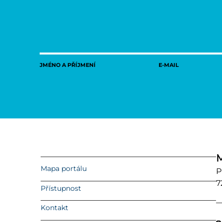
JMÉNO A PŘÍJMENÍ
E-MAIL
M
Mapa portálu
P
7
Přístupnost
Kontakt