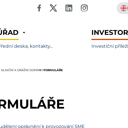
ÚŘAD
INVESTO
řední deska, kontakty...
Investiční přílež
FORMULÁŘE
 SILNIČNÍ A DRÁŽNÍ DOPRAVY
RMULÁŘE
 udělení oprávnění k provozování SME