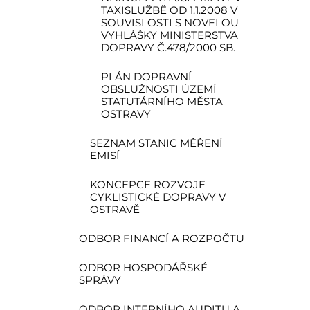
TAXISLUŽBĚ OD 1.1.2008 V
SOUVISLOSTI S NOVELOU
VYHLÁŠKY MINISTERSTVA
DOPRAVY Č.478/2000 SB.
PLÁN DOPRAVNÍ
OBSLUŽNOSTI ÚZEMÍ
STATUTÁRNÍHO MĚSTA
OSTRAVY
SEZNAM STANIC MĚŘENÍ
EMISÍ
KONCEPCE ROZVOJE
CYKLISTICKÉ DOPRAVY V
OSTRAVĚ
ODBOR FINANCÍ A ROZPOČTU
ODBOR HOSPODÁŘSKÉ
SPRÁVY
ODBOR INTERNÍHO AUDITU A