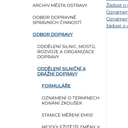
Žádost o 
ARCHIV MĚSTA OSTRAVY
Oznámení 
ODBOR DOPRAVNĚ
Oznámení 
SPRÁVNÍCH ČINNOSTÍ
žádost o 
ODBOR DOPRAVY
ODDĚLENÍ SILNIC, MOSTŮ,
ROZVOJE A ORGANIZACE
DOPRAVY
ODDĚLENÍ SILNIČNÍ A
DRÁŽNÍ DOPRAVY
FORMULÁŘE
OZNÁMENÍ O TERMÍNECH
KONÁNÍ ZKOUŠEK
STANICE MĚŘENÍ EMISÍ
NEJDŮLEŽITĚJŠÍ ZMĚNY V