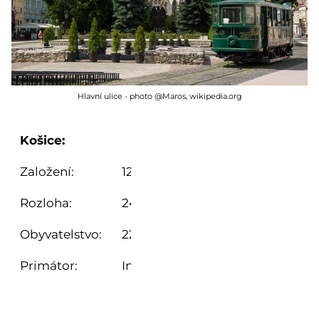
Hlavní ulice - photo @Maros, wikipedia.org
Košice:
Založení:
1230
Rozloha:
243, 73 km²
Obyvatelstvo:
223 678 (2021)
Primátor:
Ing. Jaroslav Polaček