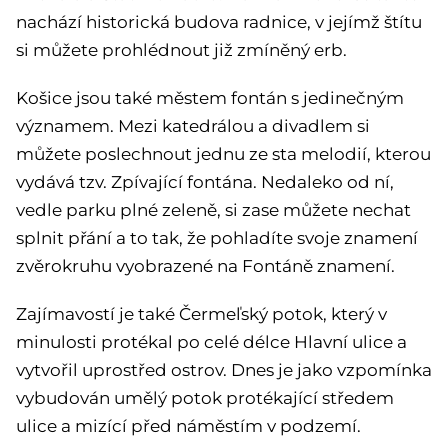
nachází historická budova radnice, v jejímž štítu
si můžete prohlédnout již zmíněný erb.
Košice jsou také městem fontán s jedinečným
významem. Mezi katedrálou a divadlem si
můžete poslechnout jednu ze sta melodií, kterou
vydává tzv. Zpívající fontána. Nedaleko od ní,
vedle parku plné zeleně, si zase můžete nechat
splnit přání a to tak, že pohladíte svoje znamení
zvěrokruhu vyobrazené na Fontáně znamení.
Zajímavostí je také Čermeľský potok, který v
minulosti protékal po celé délce Hlavní ulice a
vytvořil uprostřed ostrov. Dnes je jako vzpomínka
vybudován umělý potok protékající středem
ulice a mizící před náměstím v podzemí.