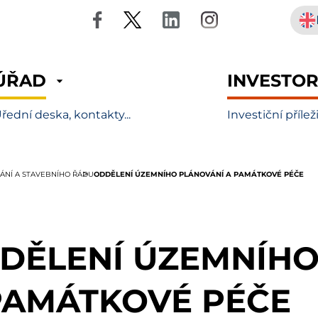
ÚŘAD
INVESTO
řední deska, kontakty...
Investiční přílež
ODDĚLENÍ ÚZEMNÍHO PLÁNOVÁNÍ A PAMÁTKOVÉ PÉČE
NÍ A STAVEBNÍHO ŘÁDU
DĚLENÍ ÚZEMNÍHO
PAMÁTKOVÉ PÉČE