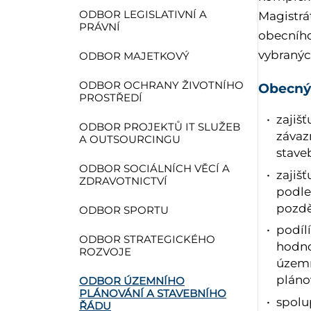
ODBOR LEGISLATIVNÍ A
Magistrá
PRÁVNÍ
obecního
vybranýc
ODBOR MAJETKOVÝ
ODBOR OCHRANY ŽIVOTNÍHO
Obecný
PROSTŘEDÍ
zajišť
ODBOR PROJEKTŮ IT SLUŽEB
závazn
A OUTSOURCINGU
stave
ODBOR SOCIÁLNÍCH VĚCÍ A
zajiš
ZDRAVOTNICTVÍ
podle
pozdě
ODBOR SPORTU
podíl
ODBOR STRATEGICKÉHO
hodno
ROZVOJE
územn
pláno
ODBOR ÚZEMNÍHO
PLÁNOVÁNÍ A STAVEBNÍHO
spolu
ŘÁDU