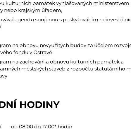
u kulturních památek vyhlašovaných ministerstvem
ry nebo krajským úřadem,
ovává agendu spojenou s poskytováním neinvestiční
í:
ram na obnovu nevyužitých budov za účelem rozvoj
vého fondu v Ostravě
ram na zachování a obnovu kulturních památek a
amných městských staveb z rozpočtu statutárního 
avy
DNÍ HODINY
í
od 08:00 do 17:00* hodin