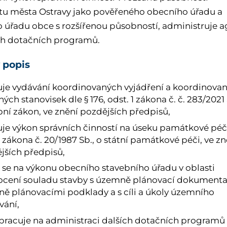
tu města Ostravy jako pověřeného obecního úřadu a
 úřadu obce s rozšířenou působností, administruje 
h dotačních programů.
 popis
uje
vydávání koordinovaných vyjádření a koordinova
ých stanovisek dle § 176, odst. 1 zákona č. č. 283/2021 
bní zákon, ve znění pozdějších předpisů,
ťuje výkon správních činností na úseku památkové pé
 zákona č. 20/1987 Sb., o státní památkové péči, ve zn
jších předpisů,
í se na výkonu obecního stavebního úřadu v oblasti
cení souladu stavby s územně plánovací dokumenta
ě plánovacími podklady a s cíli a úkoly územního
vání,
pracuje na administraci dalších dotačních programů