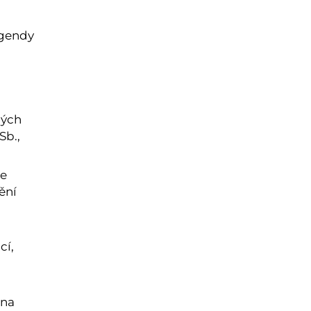
agendy
ných
Sb.,
če
ění
cí,
 na