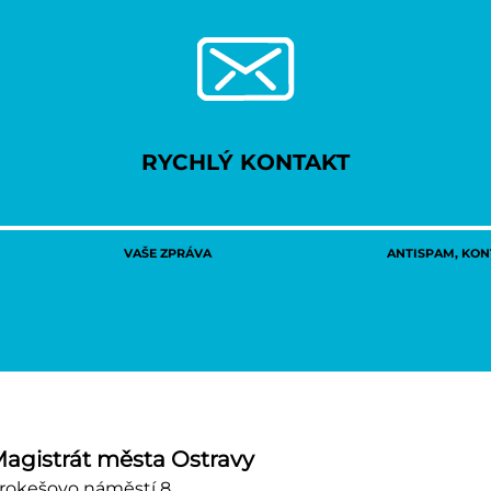
RYCHLÝ KONTAKT
VAŠE ZPRÁVA
ANTISPAM, KONT
agistrát města Ostravy
rokešovo náměstí 8