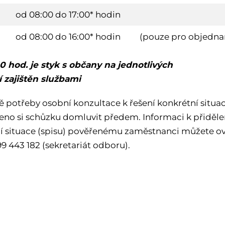
od 08:00 do 17:00* hodin
od 08:00 do 16:00* hodin
(pouze pro objedna
00 hod. je styk s občany na jednotlivých
 zajištěn službami
ě potřeby osobní konzultace k řešení konkrétní situac
no si schůzku domluvit předem. Informaci k přiděle
í situace (spisu) pověřenému zaměstnanci můžete ov
599 443 182 (sekretariát odboru).