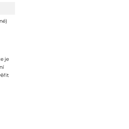
né)
e je
ní
ěřit