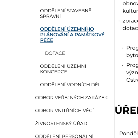
obnov
kultu
ODDĚLENÍ STAVEBNĚ
SPRÁVNÍ
zprac
dotac
ODDĚLENÍ ÚZEMNÍHO
PLÁNOVÁNÍ A PAMÁTKOVÉ
PÉČE
Prog
DOTACE
byto
Prog
ODDĚLENÍ ÚZEMNÍ
KONCEPCE
význ
Ostr
ODDĚLENÍ VODNÍCH DĚL
ODBOR VEŘEJNÝCH ZAKÁZEK
ÚŘE
ODBOR VNITŘNÍCH VĚCÍ
ŽIVNOSTENSKÝ ÚŘAD
Ponděl
ODDĚLENÍ PERSONÁLNÍ