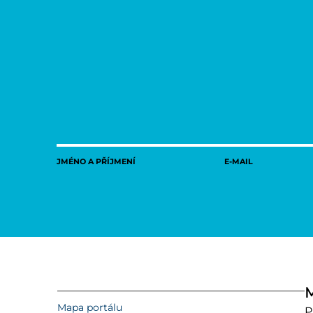
JMÉNO A PŘÍJMENÍ
E-MAIL
M
Mapa portálu
P