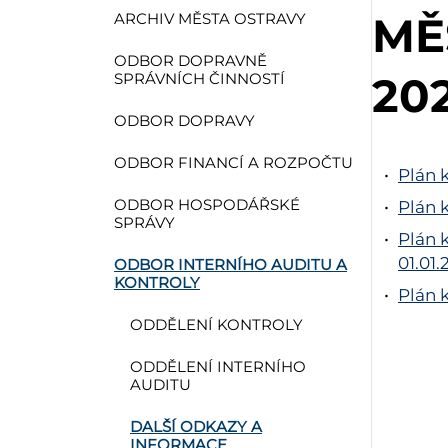
MĚ
ARCHIV MĚSTA OSTRAVY
ODBOR DOPRAVNĚ
20
SPRÁVNÍCH ČINNOSTÍ
ODBOR DOPRAVY
ODBOR FINANCÍ A ROZPOČTU
Plán 
ODBOR HOSPODÁŘSKÉ
Plán 
SPRÁVY
Plán 
01.01.
ODBOR INTERNÍHO AUDITU A
KONTROLY
Plán 
ODDĚLENÍ KONTROLY
ODDĚLENÍ INTERNÍHO
AUDITU
DALŠÍ ODKAZY A
INFORMACE