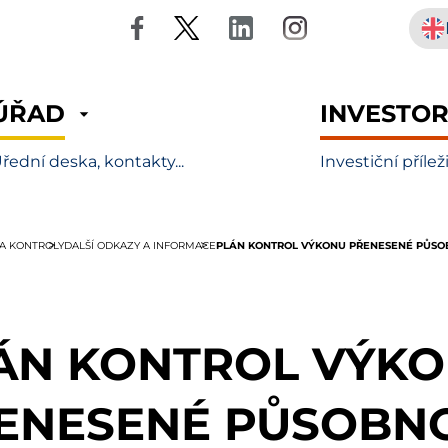
ÚŘAD
INVESTO
řední deska, kontakty...
Investiční přílež
PLÁN KONTROL VÝKONU PŘENESENÉ PŮSOB
 A KONTROLY
DALŠÍ ODKAZY A INFORMACE
ÁN KONTROL VÝK
ENESENÉ PŮSOBNO