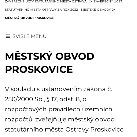
ZÁVĚREČNÉ ÚČTY STATUTÁRNÍHO MĚSTA OSTRAVA
ZÁVĚREČNÝ ÚČET
STATUTÁRNÍHO MĚSTA OSTRAVY ZA ROK 2022 - MĚSTSKÉ OBVODY
MĚSTSKÝ OBVOD PROSKOVICE
SVISLÉ MENU
MĚSTSKÝ OBVOD
PROSKOVICE
V souladu s ustanovením zákona č.
250/2000 Sb., § 17, odst. 8, o
rozpočtových pravidlech územních
rozpočtů, zveřejňuje městský obvod
statutárního města Ostravy Proskovice