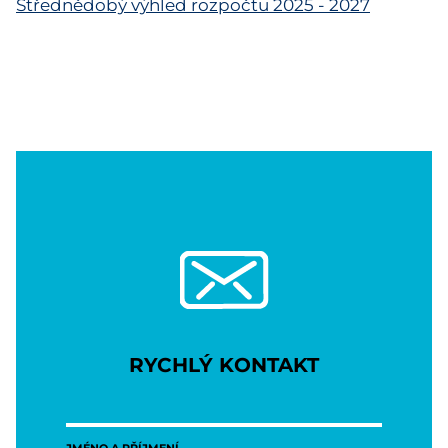
Střednědobý výhled rozpočtu 2025 - 2027
RYCHLÝ KONTAKT
JMÉNO A PŘÍJMENÍ