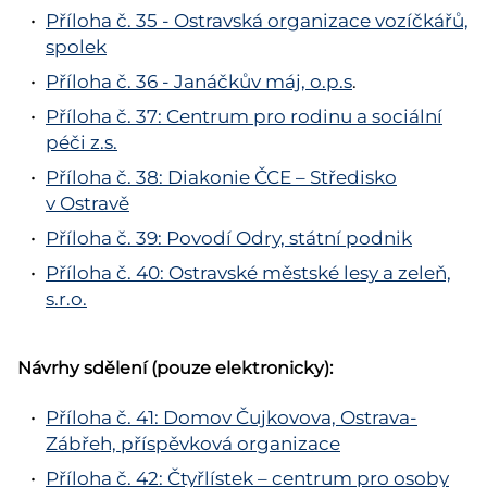
Příloha č. 35 - Ostravská organizace vozíčkářů,
spolek
Příloha č. 36 - Janáčkův máj, o.p.s
.
Příloha č. 37: Centrum pro rodinu a sociální
péči z.s.
Příloha č. 38: Diakonie ČCE – Středisko
v Ostravě
Příloha č. 39: Povodí Odry, státní podnik
Příloha č. 40: Ostravské městské lesy a zeleň,
s.r.o.
Návrhy sdělení (pouze elektronicky):
Příloha č. 41: Domov Čujkovova, Ostrava-
Zábřeh, příspěvková organizace
Příloha č. 42: Čtyřlístek – centrum pro osoby