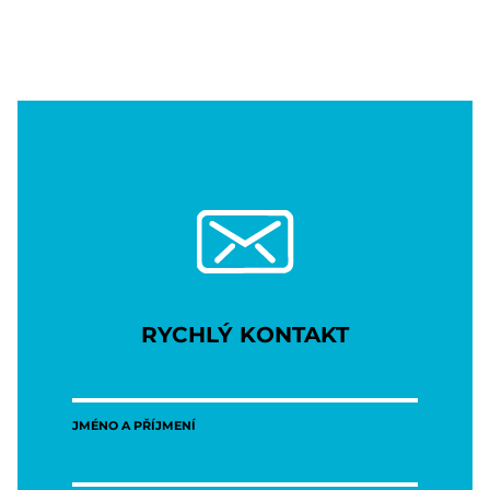
Proskovice
posta@proskovice.os
Pustkovec
posta@pustkovec.ost
Radvanice a Bartovice
posta@radvanice.ost
Slezská Ostrava
posta@slezska.cz
Stará Bělá
posta@starabela.ost
posta@svinov.ostra
Svinov
RYCHLÝ KONTAKT
Třebovice
posta@trebovice.ost
Vítkovice
posta@vitkovice.ostr
JMÉNO A PŘÍJMENÍ