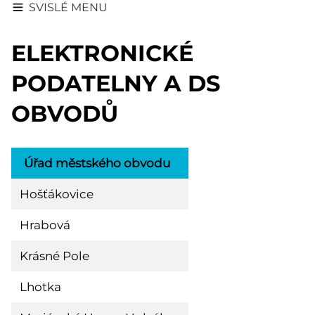
SVISLÉ MENU
ELEKTRONICKÉ
PODATELNY A DS
OBVODŮ
Úřad městského obvodu
E-mail
Hošťákovice
posta@hostalkovice.
Hrabová
posta@ostrava-hrab
Krásné Pole
posta@krasnepole.os
Lhotka
posta@lhotka.ostrav