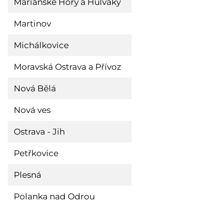
Mariánské Hory a Hulváky
posta@marianskehor
Martinov
posta@martinov.ostr
Michálkovice
posta@michalkovice.
Moravská Ostrava a Přívoz
posta@moap.ostrava
Nová Bělá
posta@novabela.ostr
Nová ves
posta@novaves.ostra
Ostrava - Jih
posta@ovajih.cz
Petřkovice
posta@petrkovice.os
Plesná
posta@plesna.ostrav
Polanka nad Odrou
posta@polanka.ostra
Poruba
posta@moporuba.c