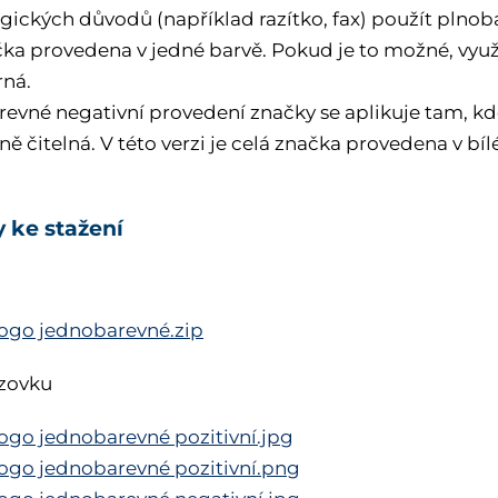
ických důvodů (například razítko, fax) použít plnobar
čka provedena v jedné barvě. Pokud je to možné, využ
rná.
evné negativní provedení značky se aplikuje tam, kd
ě čitelná. V této verzi je celá značka provedena v bílé
 ke stažení
logo jednobarevné.zip
zovku
logo jednobarevné pozitivní.jpg
logo jednobarevné pozitivní.png