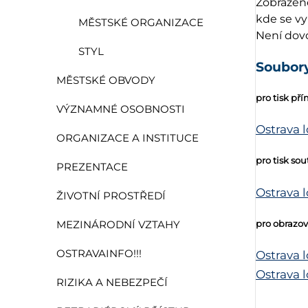
Zobrazené
kde se vy
MĚSTSKÉ ORGANIZACE
Není dov
STYL
Soubory
MĚSTSKÉ OBVODY
pro tisk p
VÝZNAMNÉ OSOBNOSTI
Ostrava l
ORGANIZACE A INSTITUCE
pro tisk so
PREZENTACE
Ostrava 
ŽIVOTNÍ PROSTŘEDÍ
pro obrazo
MEZINÁRODNÍ VZTAHY
OSTRAVAINFO!!!
Ostrava l
Ostrava 
RIZIKA A NEBEZPEČÍ