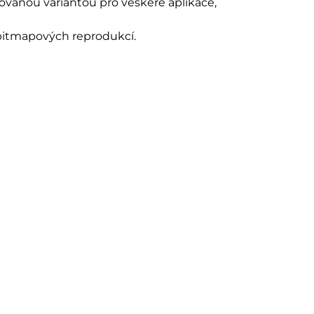
ovanou variantou pro veškeré aplikace,
bitmapových reprodukcí.