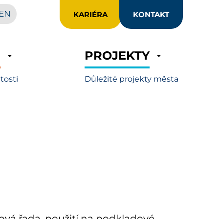
EN
KARIÉRA
KONTAKT
R
PROJEKTY
itosti
Důležité projekty města
rová řada, použití na podkladové