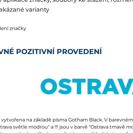
zakázané varianty
dení značky
VNÉ POZITIVNÍ PROVEDENÍ
e vytvořena na základě písma Gotham Black. V barevné
trava světle modrou" a !!! jsou v barvě "Ostrava tmavě m