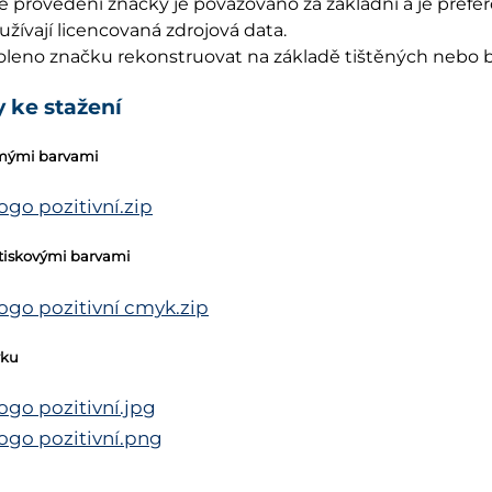
 provedení značky je považováno za základní a je prefer
užívají licencovaná zdrojová data.
oleno značku rekonstruovat na základě tištěných nebo 
 ke stažení
římými barvami
ogo pozitivní.zip
utiskovými barvami
logo pozitivní cmyk.zip
vku
ogo pozitivní.jpg
logo pozitivní.png