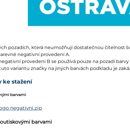
ch pozadích, která neumožňují dostatečnou čitelnost b
barevné negativní provedení A.
egativní provedení B se používá pouze na pozadí barvy 
tuto variantu značky na jiných barvách podkladu je zakáz
 ke stažení
římými barvami
logo negativní.zip
 soutiskovými barvami