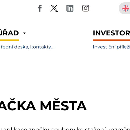
ÚŘAD
INVESTO
řední deska, kontakty...
Investiční přílež
AČKA MĚSTA
y aplikace značky, soubory ke stažení, rozmě