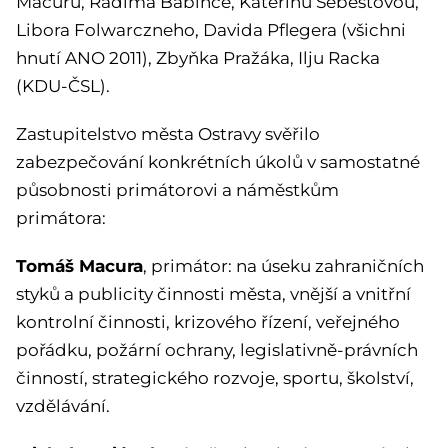
Macuru, Radima Babince, Kateřinu Šebestovou,
Libora Folwarczneho, Davida Pflegera (všichni
hnutí ANO 2011), Zbyňka Pražáka, Ilju Racka
(KDU-ČSL).
Zastupitelstvo města Ostravy svěřilo
zabezpečování konkrétních úkolů v samostatné
působnosti primátorovi a náměstkům
primátora:
Tomáš Macura
, primátor: na úseku zahraničních
styků a publicity činnosti města, vnější a vnitřní
kontrolní činnosti, krizového řízení, veřejného
pořádku, požární ochrany, legislativně-právních
činností, strategického rozvoje, sportu, školství,
vzdělávání.