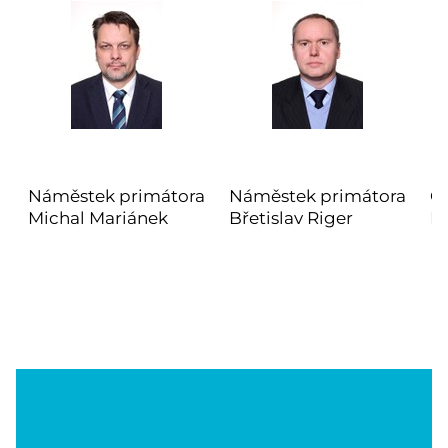
Náměstek primátora
Náměstek primátora
Č
Michal Mariánek
Břetislav Riger
L