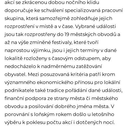
akcí se zkrácenou dobou nočního klidu
doporučuje ke schválení specializovaná pracovní
skupina, která samozřejmě zohledňuje jejich
rozprostření v místě a v čase. Vybrané události
jsou tak rozprostřeny do 19 městských obvodů a
až na výše zmíněné festivaly, které tvoří
naprostou výjimku, jsou i jejich termíny v dané
lokalitě rozloženy s časovým odstupem, aby
nedocházelo k nadměrnému zatěžování
obyvatel. Mezi posuzovaná kritéria patří krom
významného ekonomického přínosu pro lokální
podnikatele také tradice pořádání dané události,
finanční podpora ze strany města či městského
obvodu a posilování dobrého jména města. V
porovnání s loňským rokem došlo u letošního
výběru k poklesu počtu akcí i dotčených nocí.